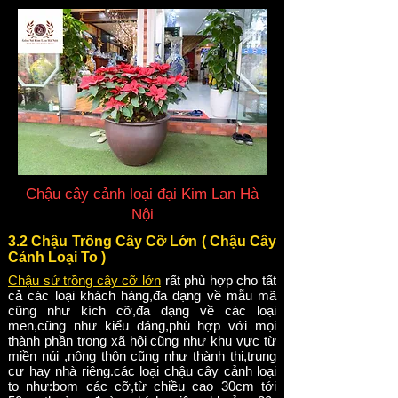
Chậu cây cảnh loại đại Kim Lan Hà
Nội
3.2 Chậu Trồng Cây Cỡ Lớn ( Chậu Cây
Cảnh Loại To )
Chậu sứ trồng cây cỡ lớn
rất phù hợp cho tất
cả các loại khách hàng,đa dạng về mẫu mã
cũng như kích cỡ,đa dạng về các loại
men,cũng như kiểu dáng,phù hợp với mọi
thành phần trong xã hội cũng như khu vực từ
miền núi ,nông thôn cũng như thành thị,trung
cư hay nhà riêng.các loại chậu cây cảnh loại
to như:bom các cỡ,từ chiều cao 30cm tới