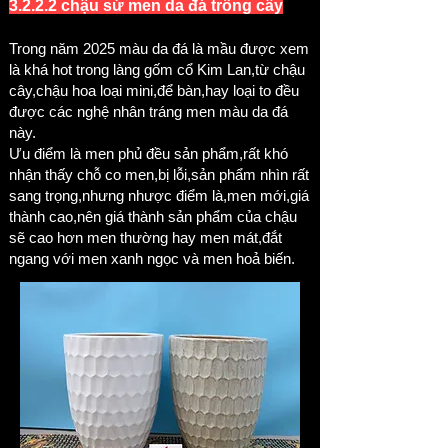
3.2.2.2 chậu sứ men da đá trồng cây
Trong năm 2025 màu da đá là mầu được xem
là khá hot trong làng gốm cổ Kim Lan,từ chậu
cây,chậu hoa loại mini,để bàn,hay loại to đều
được các nghệ nhân tráng men màu da đá
này.
Ưu điểm là men phủ đều sản phẩm,rất khó
nhận thấy chỗ co men,bị lỗi,sản phẩm nhìn rất
sang trọng,nhưng nhược điểm là,men mới,giá
thành cao,nên giá thành sản phẩm của chậu
sẽ cao hơn men thường hay men mát,đắt
ngang với men xanh ngọc và men hoả biến.