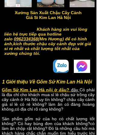
Xưởng Sản Xuất Chậu Cây Cảnh
Giá Sỉ Kim Lan Hà Nội
Khách hàng xin vui lòng
liên hệ trực tiếp qua hotline
zalo
0962334368
(Mrs Hương) để có hình
ảnh,kích thước chậu cây cảnh đẹp với giá
sỉ rẻ nhất và chất lượng tốt nhất của
xưởng chúng tôi.
1 Giới thiệu Về Gốm Sứ Kim Lan Hà Nội
Gốm Sứ Kim Lan Hà nội ở đâu?
đây
Có phải
là địa chỉ cho khách mua sỉ lẻ chậu sứ trồng cây
cây cảnh ở Hà Nội uy tín không? chậu cây cảnh
giá sỉ lẻ có rẻ không? làm ăn có đàng hoàng
không,có địa chỉ rõ ràng không?
Sản phẩm gốm sứ của họ có chất lượng tốt
không? Có hay bùng đơn của khách không?có
làm ăn chộp rật không? Đó là những câu hỏi mà
khách hàng chắc chắn muốn tìm hiểu trước khi