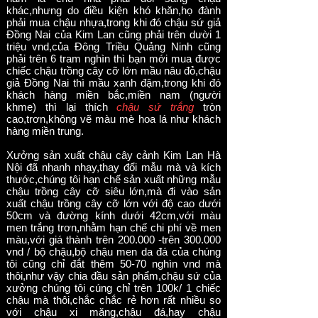
khác,nhưng do điều kiện khó khăn,họ đành
phải mua chậu nhựa,trong khi đó chậu sứ giả
Đồng Nai của Kim Lan cũng phải trên dười 1
triệu vnd,của Đông Triều Quảng Ninh cũng
phải trên 6 tram nghìn thì bạn mới mua được
chiếc chậu trồng cây cỡ lớn mầu nâu đỏ,chậu
giả Đồng Nai thì mầu xanh đậm,trong khi đó
khách hàng miền bắc,miền nam (người
khme) thì lại thích
chậu sứ trắng
tròn
cao,trơn,không vẽ màu mè hoa lá như khách
hàng miền trung.
Xưởng sản xuất chậu cây cảnh Kim Lan Hà
Nội đã nhanh nhạy,thay đổi mẫu mà và kích
thước,chúng tôi hạn chế sản xuất những mẫu
chậu trồng cây cỡ siêu lớn,mà đi vào sản
xuất chậu trồng cây cỡ lớn với độ cao dưới
50cm và đường kính dưới 42cm,với màu
men trắng trơn,nhằm hạn chế chi phí về men
màu,với giá thành trên 200.000 -trên 300.000
vnd / bộ chậu,bộ chậu men da đá của chúng
tôi cũng chỉ đắt thêm 50-70 nghìn vnd mà
thôi,như vậy chia đầu sản phẩm,chậu sứ của
xưởng chúng tôi cúng chỉ trên 100k/ 1 chiếc
chậu mà thôi,chắc chắc rẻ hơn rất nhiều so
với chậu xi măng,chậu đá,hay chậu