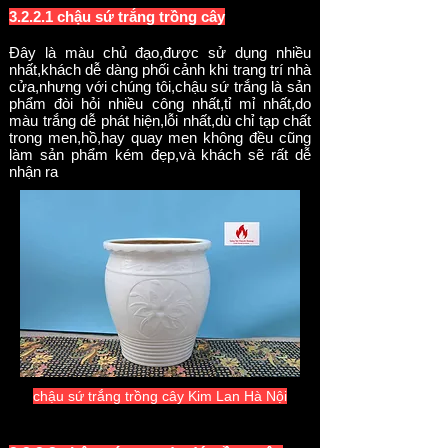
3.2.2.1 chậu sứ trắng trồng cây
Đây là màu chủ đạo,được sử dụng nhiều
nhất,khách dễ dàng phối cảnh khi trang trí nhà
cửa,nhưng với chúng tôi,chậu sứ trắng là sản
phẩm đòi hỏi nhiều công nhất,tỉ mỉ nhất,do
màu trắng dễ phát hiện,lỗi nhất,dù chỉ tạp chất
trong men,hồ,hay quay men không đều cũng
làm sản phẩm kém đẹp,và khách sẽ rất dễ
nhận ra
chậu sứ trắng trồng câ
y Kim Lan Hà Nội