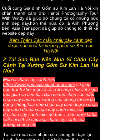
Cuối cùng Gia đình Gốm sứ Kim Lan Hà Nội xin
chân thành cảm ơn:
Hanoi Photography Tour
With Windy
đã giúp đỡ chúng tôi có những bức
ảnh đẹp này,hơn thế nữa đó là Anh Phương
bên:
Asia Transport
đã giúp đỡ chúng tôi thiết kế
website đẹp này .
Xem Thêm Các mẫu chậu cây cảnh đẹp
được sản xuất tại xưởng gốm sứ Kim Lan
Hà Nội
2 Tại Sao Bạn Nên Mua Sỉ Chậu Cây
Cảnh Tại Xưởng Gốm Sứ Kim Lan Hà
Nội?
Mua sỉ chậu cây cảnh trên
https://www.gomsukimlanhanoi.com/
sẽ giúp
bạn tránh khỏi một số rắc rối cũng như tiết kiệm
thời gian và tiền bạc.Bạn có thể chọn các mẫu
chậu cây cảnh của xưởng của chúng tôi với đa
dạng chủng loại như:chậu cây cảnh loại to,chậu
cây cảnh để bàn,chậu cây cảnh mini,sen
đá,chậu cây cảnh mini để bàn….bên dưới là bài
viết chi tiết về các loại chậu cây cảnh của
xưởng chúng tôi.
Tại sao mua sản phẩm của chúng tôi bạn lại
tránh được những rắc rối,tiết kiệm thời gian