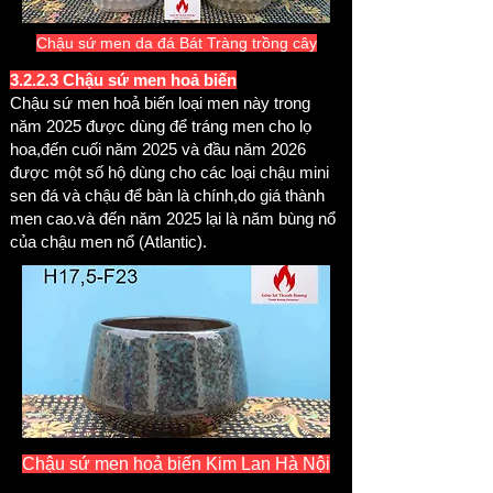
Chậu sứ men da đá Bát Tràng trồng cây
3.2.2.3 Chậu sứ men hoả biến
Chậu sứ men hoả biến loại men này trong
năm 2025 được dùng để tráng men cho lọ
hoa,đến cuối năm 2025 và đầu năm 2026
được một số hộ dùng cho các loại chậu mini
sen đá và chậu để bàn là chính,do giá thành
men cao.và đến năm 2025 lại là năm bùng nổ
của chậu men nổ (Atlantic).
Chậu sứ men hoả biến
Kim Lan Hà Nội