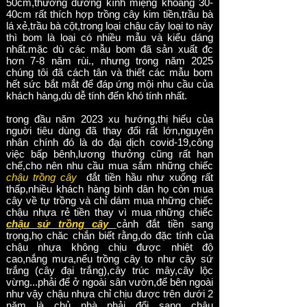
50cm,thường đường kính miệng khoảng 30-
40cm rất thích hợp trồng cây kim tiền,trầu bà
lá xẻ,trầu bà cột,trong loại chậu cây loại to này
thì bom là loại có nhiều mẫu và kiểu dáng
nhất.mặc dù các mẫu bom đã sản xuất đc
hơn 7-8 năm rùi., nhưng trong năm 2025
chúng tôi đã cách tân và thiết các mẫu bom
hết sức bắt mắt để đáp ứng mội nhu cầu của
khách hàng,dù dễ tính đến khó tính nhất.
trong đầu năm 2023 xu hướng,thị hiếu của
nguời tiêu dùng đã thay đổi rất lớn,nguyên
nhân chính đó là do đại dịch covid-19,công
việc bấp bênh,lương thưởng cũng rất hạn
chế,cho nên nhu cầu mua sắm những chiếc
chậu trồng cây
đắt tiền hầu như xuống rất
thấp,nhiều khách hàng bình dân họ còn mua
cây về tự trồng và chỉ dám mua những chiếc
chậu nhựa rẻ tiền thay vì mua những chiếc
chậu sứ trồng cây
cảnh đắt tiền sang
trọng,họ chăc chắn biết rằng,do đặc tính của
chậu nhựa không chịu được nhiệt độ
cao,nắng mưa,nếu trồng cây to như cây sứ
trắng (cây đại trắng),cây trúc mây,cây lộc
vừng...phải để ở ngoài sân vườn,để bên ngoài
như vậy chậu nhựa chỉ chịu được trên dưới 2
năm là chủ nhà phải đổi sang chậu