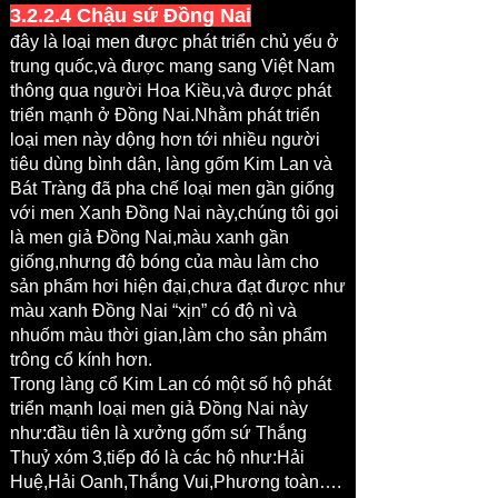
3.2.2.4 Chậu sứ Đồng Nai
đây là loại men được phát triển chủ yếu ở
trung quốc,và được mang sang Việt Nam
thông qua người Hoa Kiều,và được phát
triển mạnh ở Đồng Nai.Nhằm phát triển
loại men này dộng hơn tới nhiều người
tiêu dùng bình dân, làng gốm Kim Lan và
Bát Tràng đã pha chế loại men gần giống
với men Xanh Đồng Nai này,chúng tôi gọi
là men giả Đồng Nai,màu xanh gần
giống,nhưng độ bóng của màu làm cho
sản phẩm hơi hiện đại,chưa đạt được như
màu xanh Đồng Nai “xịn” có độ nì và
nhuốm màu thời gian,làm cho sản phẩm
trông cổ kính hơn.
Trong làng cổ Kim Lan có một số hộ phát
triển mạnh loại men giả Đồng Nai này
như:đầu tiên là xưởng gốm sứ Thắng
Thuỷ xóm 3,tiếp đó là các hộ như:Hải
Huệ,Hải Oanh,Thắng Vui,Phương toàn….