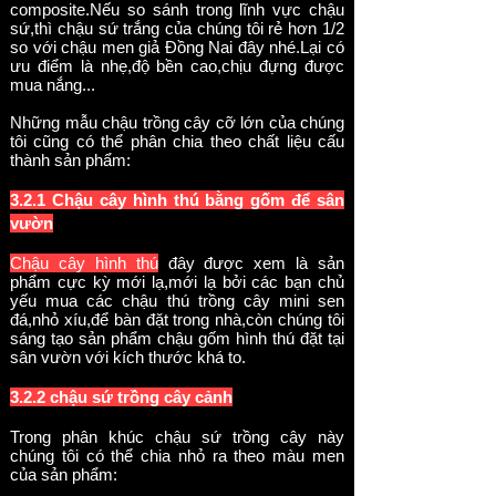
composite.Nếu so sánh trong lĩnh vực chậu
sứ,thì chậu sứ trắng của chúng tôi rẻ hơn 1/2
so với chậu men giả Đồng Nai đây nhé.Lại có
ưu điểm là nhẹ,độ bền cao,chịu đựng được
mua nắng...
Những mẫu chậu trồng cây cỡ lớn của chúng
tôi cũng có thể phân chia theo chất liệu cấu
thành sản phẩm:
3.2.1 Chậu cây hình thú bằng gốm để sân
vườn
Chậu cây hình thú
đ
ây được xem là sản
phẩm cực kỳ mới lạ,mới lạ bởi các bạn chủ
yếu mua các chậu thú trồng cây mini sen
đá,nhỏ xíu,để bàn đặt trong nhà,còn chúng tôi
sáng tạo sản phẩm chậu gốm hình thú đặt tại
sân vườn với kích thước khá to.
3.2.2
chậu sứ
trồng cây cảnh
Trong phân khúc chậu sứ trồng cây này
chúng tôi có thể chia nhỏ ra theo màu men
của sản phẩm: