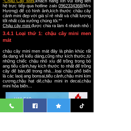
*Chậu Cây Mini
,khách hàng xin vui lòng liên
hệ trực tiếp qua hotline zalo
0962334368
(Mrs
Hương) để có hình ảnh,kích thước chậu cây
cảnh mini đẹp với giá sỉ rẻ nhất và chất lượng
tốt nhất của xưởng chúng tôi.**
Chậu cây mini
được chia ra làm 4 nhánh nhỏ :
3.4.1 Loại thứ 1: chậu cây mini men
mát
chậu cây mini men mát đây là phân khúc rất
đa dạng về kiểu dáng,cũng như kích thước,từ
những chiếc chậu nhỏ xíu để trồng trong bộ
ang tiểu cảnh,hay kích thước to nhất để trồng
cây để bàn,để trong nhà…loại chậu phổ biến
là các laoij ang bonsai,tiểu cảnh,chậu mini kim
cương,chậu hạt dẻ,chậu mini in decal,chậu
mini hỏa biến…