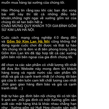
muốn mua hàng tại xưởng của chúng tôi.
Hào Phóng tin rằng:sau khi các bạn đọc xong
bài viết này thì tất cả những điều băn
khoăn,những nghi ngại về xưởng gốm sứ của
chúng tôi sẽ tan biến hết ạ
CHÀO MỪNG QUÝ KHÁCH TỚI GIA ĐÌNH GỐM
SỨ KIM LAN HÀ NỘI.
Cuộc cách mạng công nghiệp 4.0 đang đến
và
Gốm Sứ Kim Lan Hà Nội
cũng không thể
đứng ngoài cuộc chơi đó được và thật tự hào
khi chúng tôi là đơn vị đi tiên phong trong Làng
Gốm Kim Lan khi đã tập hợp tất cả các xưởng
gốm bên nội bên ngoại của gia đình chúng tôi.
để chọn ra các sản phẩm có chất lượng tốt nhất
để đưa lên Website này mong đem tới khách
hàng trong và ngoài nước các sản phẩm tốt
nhất và giá cả cạnh tranh nhất (vì chúng tôi bán
giá cửa lò nên luôn cam kết chất lượng cao nhất
,thời gian giao hàng đàm bảo và giá cả cạnh
tranh nhất …)
thật tự hào gia đình bên nội chúng tôi có tới tận
9 anh em ,mỗi gia đình có một Xưởng gốm sản
xuất các mặt hàng khá là khác nhau chẳng hạn
như : Xưởng gốm sứ Huệ Hợp chuyên sản xuất