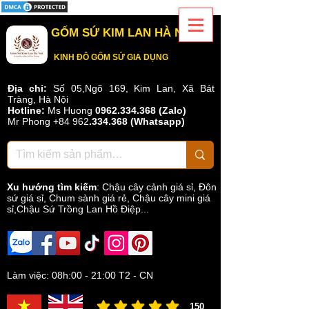
GỐM SỨ KIM LAN HÀ NỘI
KINH ĐÔ GỐM SỨ GIA DỤNG
Địa chỉ:
Số 05,Ngõ 169, Kim Lan, Xã Bát
Tràng, Hà Nội
Hotline:
Ms Huong
0962.334.368 (Zalo)
Mr Phong
+84 962
.
334.368
(Whatsapp)
Xu hướng tìm kiếm
:
Chậu cây cảnh giá sỉ
,
Đôn
sứ giá sỉ
,
Chum sành giá rẻ
,
Chậu cây mini giá
sỉ,Chậu Sứ Trồng Lan Hồ Điệp...
Làm việc: 08h:00 - 21:00 T2 - CN
150