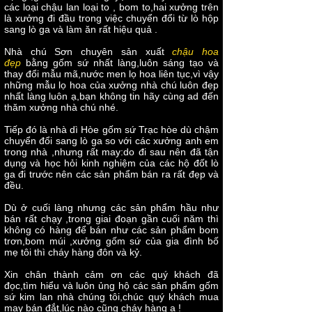
các loại chậu lan loại to , bom to,hai xưởng trên
là xưởng đi đầu trong việc chuyển đổi từ lò hộp
sang lò ga và làm ăn rất hiệu quả .
​Nhà chú Sơn chuyên sản xuất
chậu hoa
đẹp
bằng gốm sứ nhất làng,luôn sáng tạo và
thay đổi mẫu mã,nước men lọ hoa liên tục,vì vậy
những mẫu lọ hoa của xưởng nhà chú luôn đẹp
nhất làng luôn ạ,bạn không tin hãy cùng ad đến
thăm xưởng nhà chú nhé.
Tiếp đó là nhà dì Hòe gốm sứ Trạc hòe dù chậm
chuyển đổi sang lò ga so với các xưởng anh em
trong nhà ,nhưng rất may:do đi sau nên đã tận
dụng và học hỏi kinh nghiệm của các hộ đốt lò
ga đi trước nên các sản phẩm bán ra rất đẹp và
đều.
Dù ở cuối làng nhưng các sản phẩm hầu như
bán rất chạy ,trong giai đoạn gần cuối năm thì
không có hàng để bán như các sản phẩm bom
trơn,bom múi ,xưởng gốm sứ của gia đình bố
mẹ tôi thì cháy hàng đôn và kỷ.
Xin chân thành cảm ơn các quý khách đã
đọc,tìm hiểu và luôn ủng hộ các sản phẩm gốm
sứ kim lan nhà chúng tôi,chúc quý khách mua
may bán đắt,lúc nào cũng cháy hàng ạ !