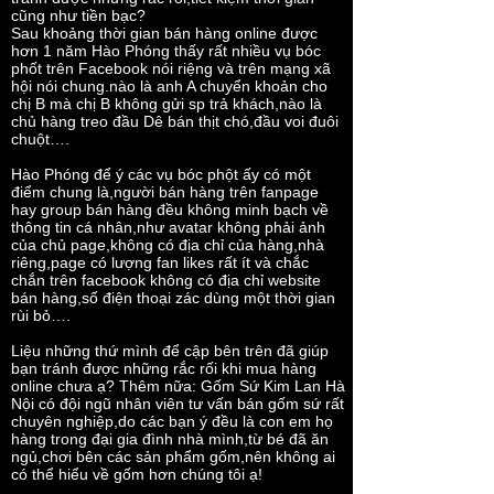
cũng như tiền bạc?
Sau khoảng thời gian bán hàng online được
hơn 1 năm Hào Phóng thấy rất nhiều vụ bóc
phốt trên Facebook nói riệng và trên mạng xã
hội nói chung.nào là anh A chuyển khoản cho
chị B mà chị B không gửi sp trả khách,nào là
chủ hàng treo đầu Dê bán thịt chó,đầu voi đuôi
chuột….
Hào Phóng để ý các vụ bóc phột ấy có một
điểm chung là,người bán hàng trên fanpage
hay group bán hàng đều không minh bạch về
thông tin cá nhân,như avatar không phải ảnh
của chủ page,không có địa chỉ của hàng,nhà
riêng,page có lượng fan likes rất ít và chắc
chắn trên facebook không có địa chỉ website
bán hàng,số điện thoại zác dùng một thời gian
rùi bỏ….
Liệu những thứ mình để cập bên trên đã giúp
bạn tránh được những rắc rối khi mua hàng
online chưa ạ? Thêm nữa: Gốm Sứ Kim Lan Hà
Nội có đội ngũ nhân viên tư vấn bán gốm sứ rất
chuyên nghiệp,do các bạn ý đều là con em họ
hàng trong đại gia đình nhà mình,từ bé đã ăn
ngủ,chơi bên các sản phẩm gốm,nên không ai
có thể hiểu về gốm hơn chúng tôi ạ!