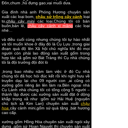
Đôn,chum ,hũ đựng gạo,vại muối dưa.
Gia đình nhà anh Phóng Hương chuyên sản
xuất các loại bom,
chậu sứ trồng cây cảnh
loại
to,
chậu cây mini
các loại,Chúng tôi có bán
buôn,bán lẻ,
chậu cây cảnh xi măng
các loại
nhé…
và điều cuối cùng nhưng chúng tôi tự hào nhất
và tôi muốn khoe ở đây đó là Cụ Lựu ,trong giai
đoạn quá độ lên Xã hội chủ nghĩa khi đó mọi
người còn phải lao động sản xuất gốm trong
hợp tác xã gốm sứ Bát Tràng thì Cụ nhà chúng
tôi là đội trưởng đội đót lò
,trong bao nhiêu năm làm việc ở đó Cụ nhà
chúng tôi đã học hỏi đúc kết rồi khi nghỉ hưu về
truyền dạy lại cho 09 người con ,ai cũng có
xưởng gốm riêng ăn lên làm ra.Bên ngoại nhà
Cụ Lành nhà chúng tôi có tổng cộng 5 người –
thành lập được các xưởng sản xuất đặt ở dộng
khắp trong xã như :gốm sứ Hải Huệ (nguyên
chủ tịch xã Kim Lan) chuyên sản xuất
chậu
hoa
cây cảnh mini,gốm sứ quà tặng ,bát hương
cao cấp.
xưởng gốm Hồng Hòa chuyên sản xuất ngói xây
dựng ,gốm sứ Hoan Nguyệt thì chuyên sản xuất