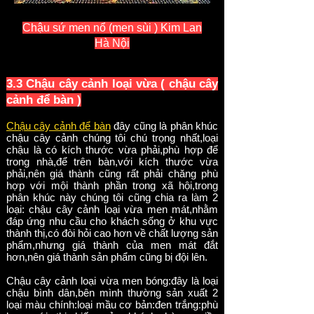
Chậu sứ men nổ (men sùi ) Kim Lan
Hà Nội
3.3 Chậu cây cảnh loại vừa ( chậu cây
cảnh để bàn )
Chậu cây cảnh để bàn
đây cũng là phân khúc
chậu cây cảnh chúng tôi chú trọng nhất,loại
chậu là có kích thước vừa phải,phù hợp để
trong nhà,để trên bàn,với kích thước vừa
phải,nên giá thành cũng rất phải chăng phù
hợp với mội thành phần trong xã hội,trong
phân khúc này chúng tôi cũng chia ra làm 2
loại: chậu cây cảnh loại vừa men mát,nhằm
đáp ứng nhu cầu cho khách sống ở khu vực
thành thị,có đòi hỏi cao hơn về chất lượng sản
phẩm,nhưng giá thành của men mát đắt
hơn,nên giá thành sản phẩm cũng bị đội lên.
Chậu cây cảnh loại vừa men bóng:đây là loại
chậu bình dân,bên mình thường sản xuất 2
loại màu chính:loại mầu cơ bản:đen trắng:phù