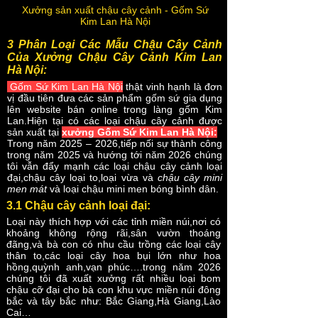
Xưởng sản xuất chậu cây cảnh - Gốm Sứ
Kim Lan Hà Nội
3 Phân ​Loại Các Mẫu Chậu Cây Cảnh
Của Xưởng Chậu Cây Cảnh Kim Lan
Hà Nội:
Gốm Sứ Kim Lan Hà Nội
thật vinh hạnh là đơn
vị đầu tiên đưa các sản phẩm gốm sứ gia dụng
lên website bán online trong làng gốm Kim
Lan.Hiện tại có các loại chậu cây cảnh được
sản xuất tại
xưởng Gốm Sứ Kim Lan Hà Nội:
Trong năm 2025 – 2026,tiếp nối sự thành công
trong năm 2025 và hướng tới năm 2026 chúng
tôi vẫn đẩy mạnh các loại chậu cây cảnh loại
đại,chậu cây loại to,loại vừa và
chậu cây mini
men mát
và loại chậu mini men bóng bình dân.
3.1 Chậu cây cảnh loại đại:
Loại này thích hợp với các tỉnh miền núi,nơi có
khoảng không rộng rãi,sân vườn thoáng
đãng,và bà con có nhu cầu trồng các loại cây
thân to,các loại cây hoa bụi lớn như hoa
hồng,quỳnh anh,vạn phúc….trong năm 2026
chúng tôi đã xuất xưởng rất nhiều loại bom
chậu cỡ đại cho bà con khu vực miền núi đông
bắc và tây bắc như: Bắc Giang,Hà Giang,Lào
Cai…