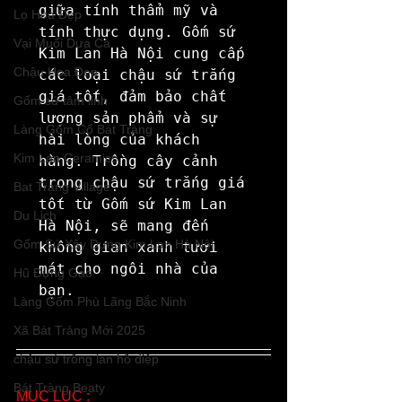
giữa tính thẩm mỹ và 
Lọ Hoa Đẹp
tính thực dụng. Gốm sứ 
Vại Muối Dưa Cà
Kim Lan Hà Nội cung cấp 
Chậu Hoa Đẹp
các loại chậu sứ trắng 
giá tốt, đảm bảo chất 
Gốm sứ tâm linh
lượng sản phẩm và sự 
Làng Gốm Cổ Bát Tràng
hài lòng của khách 
Kim Lan Ceramics
hàng. Trồng cây cảnh 
trong chậu sứ trắng giá 
Bat Trang Village
tốt từ Gốm sứ Kim Lan 
Du Lịch
Hà Nội, sẽ mang đến 
Gốm Sứ Xây Dựng Kim Lan Hà Nội
không gian xanh tươi 
mát cho ngôi nhà của 
Hũ Đựng Gạo
bạn.
Làng Gốm Phù Lãng Bắc Ninh
Xã Bát Tràng Mới 2025
chậu sứ trồng lan hồ điệp
Bát Tràng Beaty
MỤC LỤC :