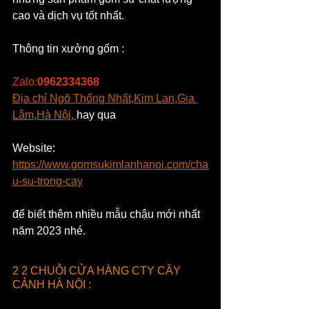
cao và dịch vụ tốt nhất.
Thông tin xưởng gốm :
Zalo:
0962334368
Địa chỉ Ngõ Thống Nhất,Kim Lan,Gia 
Lâm,Hà Nội, 
hay qua 
Website: 
https://www.gomsukimlanhanoi.com/cha
u-su-trong-cay
để biết thêm nhiều mẫu chậu mới nhất 
năm 2023 nhé.
2 2 CHUỖI CỬA HÀNG CTY CÂY 
CẢNH HÀ NỘI :