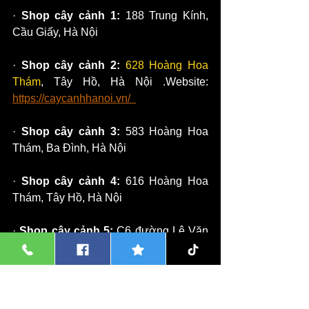
· 
Shop cây cảnh 1:
 188 Trung Kính, 
Cầu Giấy, Hà Nội
· 
Shop cây cảnh 2:
628 Hoàng Hoa 
Thám
, Tây Hồ, Hà Nội .Website: 
https://caycanhhanoi.vn/  
· 
Shop cây cảnh 3:
 583 Hoàng Hoa 
Thám, Ba Đình, Hà Nội
· 
Shop cây cảnh 4:
 616 Hoàng Hoa 
Thám, Tây Hồ, Hà Nội
· 
Shop cây cảnh 5:
 C6 đường Lê Văn 
Tám, chợ cây cảnh Vạn Phúc, Hà Đông
· 
Shop cây cảnh 6:
 24 Nguyễn Chánh, 
Cầu Giấy, Hà Nội