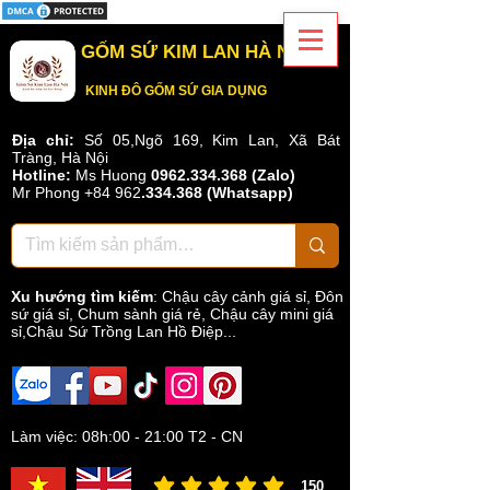
GỐM SỨ KIM LAN HÀ NỘI
KINH ĐÔ GỐM SỨ GIA DỤNG
Địa chỉ:
Số 05,Ngõ 169, Kim Lan, Xã Bát
Tràng, Hà Nội
Hotline:
Ms Huong
0962.334.368 (Zalo)
Mr Phong
+84 962
.
334.368
(Whatsapp)
Xu hướng tìm kiếm
:
Chậu cây cảnh giá sỉ
,
Đôn
sứ giá sỉ
,
Chum sành giá rẻ
,
Chậu cây mini giá
sỉ,Chậu Sứ Trồng Lan Hồ Điệp...
Làm việc: 08h:00 - 21:00 T2 - CN
150