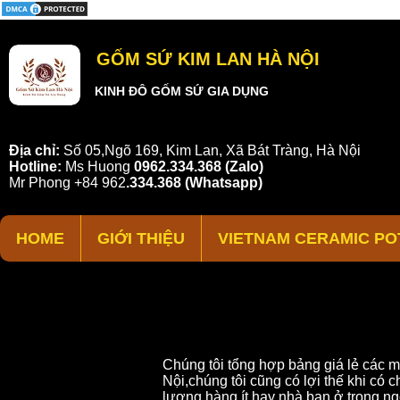
GỐM SỨ KIM LAN HÀ NỘI
KINH ĐÔ GỐM SỨ GIA DỤNG
Địa chỉ:
Số 05,Ngõ 169, Kim Lan, Xã Bát Tràng, Hà Nội
Hotline:
Ms Huong
0962.334.368 (Zalo)
Mr Phong
+84 962
.
334.368
(Whatsapp)
HOME
GIỚI THIỆU
VIETNAM CERAMIC PO
Chúng tôi tổng hợp bảng giá lẻ các 
Nội,chúng tôi cũng có lợi thế khi có
lượng hàng ít,hay nhà bạn ở trong ng