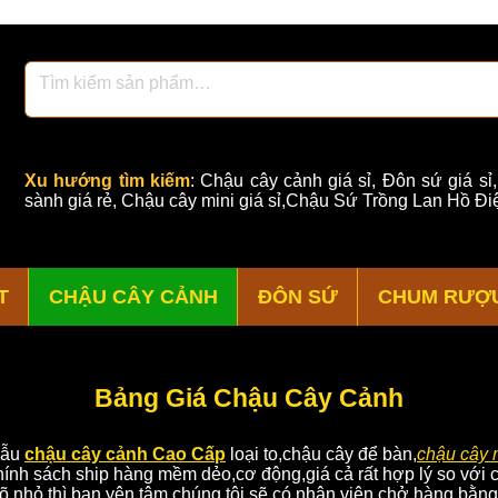
Xu hướng tìm kiếm
:
Chậu cây cảnh giá sỉ
,
Đôn sứ giá sỉ
sành giá rẻ
,
Chậu cây mini giá sỉ,Chậu Sứ Trồng Lan Hồ Điệ
T
CHẬU CÂY CẢNH
ĐÔN SỨ
CHUM RƯỢ
​Bảng Giá Chậu Cây Cảnh
mẫu
chậu cây cảnh Cao Cấp
loại to,chậu cây để bàn,
chậu cây 
 chính sách ship hàng mềm dẻo,cơ động,giá cả rất hợp lý so vớ
õ nhỏ,thì bạn yên tâm,chúng tôi sẽ có nhân viên chở hàng bằn