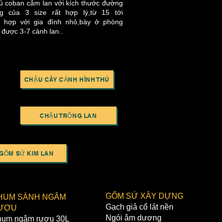
ủ coban cắm lan với kích thước đường
g của 3 size rất hợp lý,từ 15 tới
h hợp với gia đình nhỏ,bày ở phòng
được 3-7 cành lan..
CHẬU CÂY CẢNH HÌNH THÚ
CHẬU TRỒNG LAN
GỐM SỨ KIM LAN
GỐM SỨ XÂY DỰNG
HUM SÀNH NGÂM
Gạch giả cổ lát nền
ƯỢU
Ngói âm dương
um ngâm rượu 30L