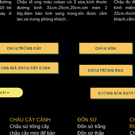
 đường
Chậu tổ ong màu coban có 3 size,kích thước
Chậu đu đ
15 tới
đường kính 31cm,25cm,20cm,với men 2
kính miện
bày ở
lớp,đảm bảo tính sang trọng,khi được cắm
32cm,thíc
lan,và trưng phòng khách...
khách,cắm 
CHẬU TRỒNG CÂY
CHẬU HOA
BẢNG GIÁ CHẬU CÂY CẢNH
CHẬU TRỒNG RAU
NH
XƯỞNG SẢN XUẤT 
CHẬU CÂY CẢNH
ĐÔN SỨ
C
Chậu sứ trồng cây
Đôn sứ trắng
R
chậu cây mini để bàn
Đôn sứ thấp
Ch