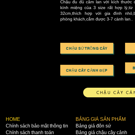
Chậu đu đủ căm lan với kích thước
kính miệng của 3 size rất hợp lý,từ 
32cm,thích hợp với gia đình nhỏ,
phòng khách,cắm được 3-7 cành lan..
CHẬU SỨ TRỒNG CÂY
CHẬU CÂY CẢNH ĐẸP
CHẬU CÂY CẢ
​HOME
BẢNG GIÁ SẢN PHẨM
Chính sách bảo mật thông tin
Bảng giá đôn sứ
Chính sách thanh toán
Bảng giá chậu cây cảnh