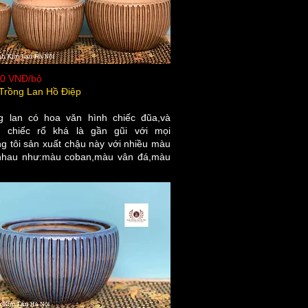
00 VNĐ/bộ
Trồng Lan Hồ Điệp
g lan có hoa văn hình chiếc đũa,và
 chiếc rổ khá là gần gũi với mọi
g tôi sản xuất chậu này với nhiều màu
nhau như:màu coban,màu vân đá,màu