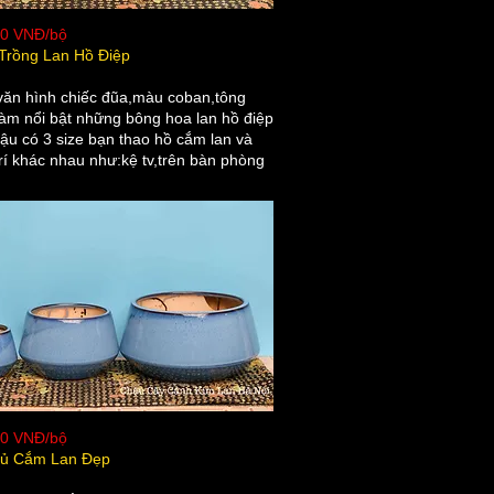
00 VNĐ/bộ
Trồng Lan Hồ Điệp
ăn hình chiếc đũa,màu coban,tông
àm nổi bật những bông hoa lan hồ điệp
ậu có 3 size bạn thao hồ cắm lan và
trí khác nhau như:kệ tv,trên bàn phòng
00 VNĐ/bộ
ủ Cắm Lan Đẹp