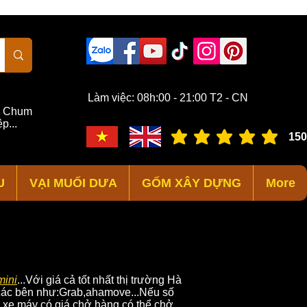
Làm việc: 08h:00 - 21:00 T2 - CN
,
Chum
p...
150
đánh giá trung bình là 3 /
U
VẠI MUỐI DƯA
GỐM XÂY DỰNG
More
mini
...Với giá cả tốt nhất thị trường Hà
i các bên như:Grab,ahamove...Nếu số
g xe máy có giá chở hàng,có thể chở