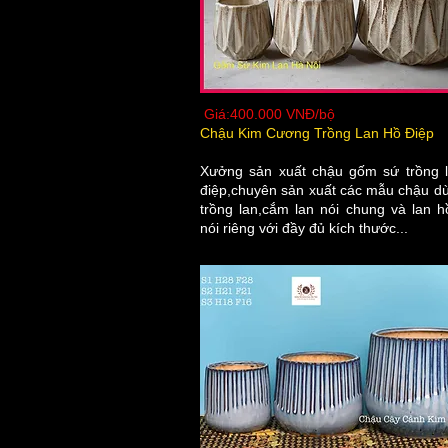
Giá:400.000 VNĐ/bộ
Chậu Kim Cương Trồng Lan Hồ Điệp
Xưởng sản xuất chậu gốm sứ trồng 
điệp,chuyên sản xuất các mẫu chậu d
trồng lan,cắm lan nói chung và lan h
nói riêng với đầy đủ kích thước...