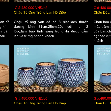
Giá:480.000 VNĐ/bộ
Giá:480.0
Chậu Tổ Ong Trồng Lan Hồ Điệp
Chậu Đũa 
 lan hồ
Chậu tổ ong vân đá có 3 size,kích thước
Chậu hoa v
g kính
đường kính 31cm,25cm,20cm,với men 2
màu trầm l
ên bàn
lớp,đảm bảo tính sang trọng,khi được cắm
của bạn,ch
hau...
lan,và trưng phòng khách...
đặt các vị 
khách...
Giá:480.000 VNĐ/bộ
Giá:480.0
Chậu Tổ Ong Trồng Lan Hồ Điệp
Chậu Đu Đ