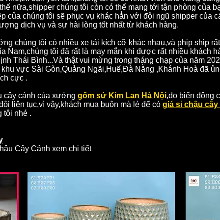
 thế nữa,shipper chúng tôi còn có thể mang tới tận phòng của 
p của chúng tôi sẽ phục vụ khác hẳn với đội ngũ shipper của c
ợng dịch vụ và sự hài lòng tốt nhất từ khách hàng.
g chúng tôi có nhiều xe tải kích cỡ khác nhau,và phip ship r
ía Nam,chúng tôi đã rất là may mắn khi được rất nhiều khách 
h Thái Bình...Và thật vui mừng trong tháng chạp của năm 202
ủa khu vực Sài Gòn,Quảng Ngãi,Huế,Đà Nẵng ,Khánh Hoà đã ủn
ch cực .
ậu cây cảnh của xưởng
gốm sứ Kim Lan Hà Nội
,do biến động 
đôi liên tục,vì vậy,khách mua buôn mà lẻ để có
giá sỉ chậu cây
 tôi nhé .
y
Chậu Cây Cảnh
xem chi tiết