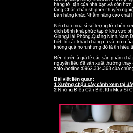
hàng tới tận của nhà bạn.và còn hơn
tầng.Chắc chắn shipper chuyên nghiệ
bán hàng khác.Nhằm nâng cao chất lư
Nếu bạn mua sỉ số lượng lớn,bên xưởn
dịch bệnh khá phức tạp ở khu vực ph
Giang,Hải Phòng,Quảng Ninh,Nam Địn
bớt thì các khách hàng cũ và mới c
không quá hơn,nhưng đó là tín hiệu tí
Bên dưới là giá lẻ các sản phẩm ch
nguyên liệu để sản xuất thường thay 
zalo /hotline :0962.334.368 của chúng
Bài viết liên quan:
1 Xưởng chậu cây cảnh
xem tại đâ
2
Những Điều Cần Biết Khi Mua Sỉ 