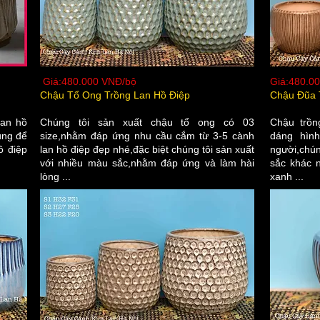
Giá:480.000 VNĐ/bộ
Giá:480.0
Chậu Tổ Ong Trồng Lan Hồ Điệp
Chậu Đũa 
lan hồ
Chúng tôi sản xuất chậu tổ ong có 03
Chậu trồn
ùng để
size,nhằm đáp ứng nhu cầu cắm từ 3-5 cành
dáng hình
ồ điệp
lan hồ điệp đẹp nhé,đặc biệt chúng tôi sản xuất
người,chún
với nhiều màu sắc,nhằm đáp ứng và làm hài
sắc khác 
lòng ...
xanh ...