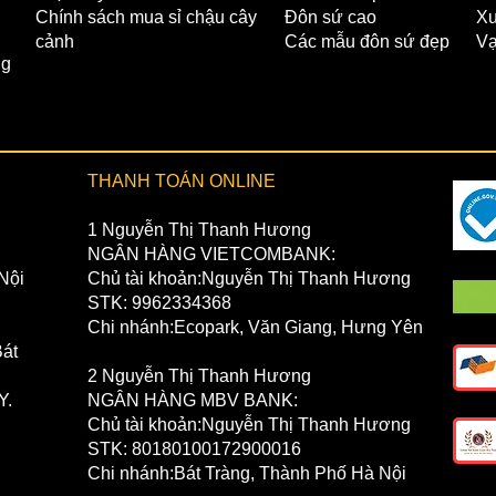
Chính sách mua sỉ chậu cây
Đôn sứ cao
Xư
cảnh
Các mẫu đôn sứ đẹp
Vạ
ng
THANH TOÁN ONLINE
1 Nguyễn Thị Thanh Hương
NGÂN HÀNG VIETCOMBANK:
Nội
Chủ tài khoản:Nguyễn Thị Thanh Hương
STK: 9962334368
Chi nhánh:Ecopark, Văn Giang, Hưng Yên
át
2 Nguyễn Thị Thanh Hương
Y.
NGÂN HÀNG MBV BANK:
Chủ tài khoản:Nguyễn Thị Thanh Hương
STK: 80180100172900016
Chi nhánh:Bát Tràng, Thành Phố Hà Nội