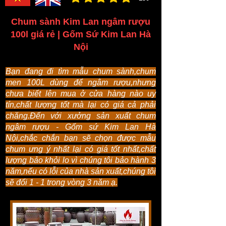
đánh giá trung bình là 3 /5, dựa trên 150 bình ch
Chum sành Kim Lan ngâm rượu
100l giá rẻ | Gốm Sứ Kim Lan Hà
Nội
Bạn đang đi tìm mẫu chum sành,chum
men 100L dùng để ngâm rượu,nhưng
chưa biết lên mua ở cửa hàng nào uy
tín,chất lượng tốt mà lại có giá cả phải
chăng.Đến với xưởng sản xuất chum
ngâm rượu - Gốm sứ Kim Lan Hà
Nội,chắc chắn bạn sẽ chọn được mẫu
chum ưng ý nhất lại có giá tốt nhất,chất
lượng bảo khỏi lo vì chúng tôi bảo hành 3
năm,nếu có lỗi của nhà sản xuất,chúng tôi
sẽ đổi 1 - 1 trong vòng 3 năm ạ.