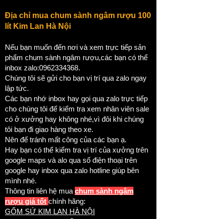
Địa chỉ mua chum sành ngâm rượu 100
lít Kim Lan Hà Nội
Nếu bạn muốn đến nơi và xem trực tiếp sản
phẩm chum sành ngâm rượu,các bạn có thể
inbox zalo:
0962334368
.
Chúng tôi sẽ gửi cho bạn vị trí qua zalo ngay
lập tức.
Các bạn nhớ inbox hay gọi qua zalo trực tiếp
cho chúng tôi để kiểm tra xem nhân viên sale
có ở xưởng hay không nhé,vì đôi khi chúng
tôi bạn đi giao hàng theo xe.
Nên để tránh mất công của các bạn ạ.
Hay bạn có thể kiểm tra vị trí của xưởng trên
google maps và alo qua số điện thoại trên
google hay inbox qua zalo hotline giúp bên
mình nhé.
Thông tin liên hệ mua
chum sành ngâm
rượu giá tốt
chính hãng:
GỐM SỨ KIM LAN HÀ NỘI