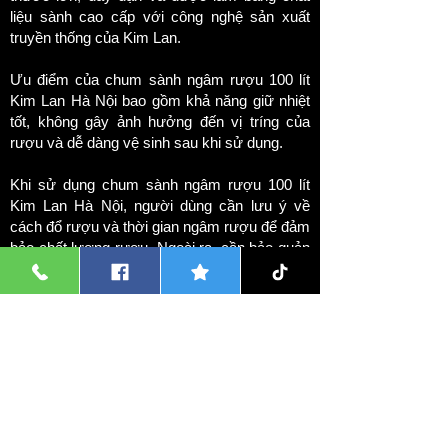
liệu sành cao cấp với công nghệ sản xuất
truyền thống của Kim Lan.
Ưu điểm của chum sành ngâm rượu 100 lít
Kim Lan Hà Nội bao gồm khả năng giữ nhiệt
tốt, không gây ảnh hưởng đến vị tríng của
rượu và dễ dàng vệ sinh sau khi sử dụng.
Khi sử dụng chum sành ngâm rượu 100 lít
Kim Lan Hà Nội, người dùng cần lưu ý về
cách đổ rượu và thời gian ngâm rượu để đảm
bảo chất lượng rượu. Ngoài ra, cần bảo quản
sản phẩm đúng cách để tránh gãy vỡ hoặc
hư hỏng.
Giá thành của chum sành ngâm rượu 100 lít
Kim Lan Hà Nội khá hợp lý, dao động từ
khoảng 1650k tùy vào nơi mua. Người dùng
có thể mua sản phẩm tại các cửa hàng gốm
sành hoặc các cửa hàng trực tuyến.