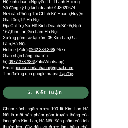
Hộ kinh doanh:Nguyễn Thị Thanh Hương
Số đăng ký hộ kinh doanh:01J8020674
Nơi cấp:Phòng Tài Chính Kế Hoạch,Huyện
Gia Lâm,TP Hà Nội
Địa Chỉ Trụ Sở Hộ Kinh Doanh:Số 05,Ngõ
167,Kim Lan,Gia Lâm,Hà Nội.
Xưởng gốm sứ tại xóm 05,Kim Lan,Gia
Lâm,Hà Nội.
Hotline (Zalo):
0962.334.368
(24/7)
Giao nhận hàng hóa liên
hệ:
0977.373.386
(Zalo/Whatsapp)
Email:
gomsukimlanhanoi@gmail.com
Tìm đường qua google maps:
Tại đây
.
5. Kết luận
Chum sành ngâm rượu 100 lít Kim Lan Hà
Nội là một sản phẩm gốm truyền thống của
làng gốm Kim Lan, Hà Nội. Sản phẩm có kích
thước lớn, đầy đặn và được làm bằng chất