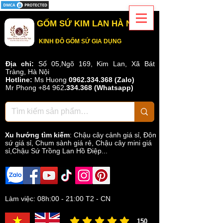
GỐM SỨ KIM LAN HÀ NỘI
KINH ĐÔ GỐM SỨ GIA DỤNG
Địa chỉ:
Số 05,Ngõ 169, Kim Lan, Xã Bát
Tràng, Hà Nội
Hotline:
Ms Huong
0962.334.368 (Zalo)
Mr Phong
+84 962
.
334.368
(Whatsapp)
Xu hướng tìm kiếm
:
Chậu cây cảnh giá sỉ
,
Đôn
sứ giá sỉ
,
Chum sành giá rẻ
,
Chậu cây mini giá
sỉ,Chậu Sứ Trồng Lan Hồ Điệp...
Làm việc: 08h:00 - 21:00 T2 - CN
150