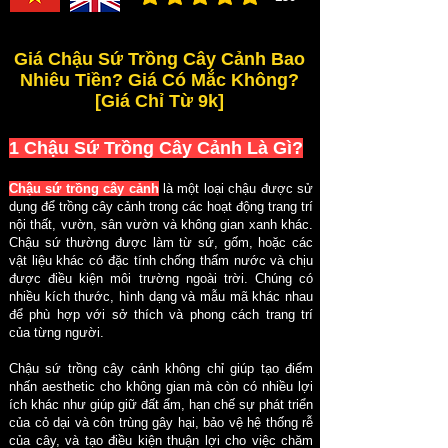
đánh giá trung bình là 3 /5, dựa trên 150 bình ch
Giá Chậu Sứ Trồng Cây Cảnh Bao
Nhiêu Tiền? Giá Có Mắc Không?
[Giá Chỉ Từ 9k]
1 Chậu S
ứ Trồng Cây Cảnh Là Gì?
Chậu sứ trồng cây cảnh
là một loại chậu được sử
dụng để trồng cây cảnh trong các hoạt động trang trí
nội thất, vườn, sân vườn và không gian xanh khác.
Chậu sứ thường được làm từ sứ, gốm, hoặc các
vật liệu khác có đặc tính chống thấm nước và chịu
được điều kiện môi trường ngoài trời. Chúng có
nhiều kích thước, hình dạng và mẫu mã khác nhau
để phù hợp với sở thích và phong cách trang trí
của từng người.
Chậu sứ trồng cây cảnh không chỉ giúp tạo điểm
nhấn aesthetic cho không gian mà còn có nhiều lợi
ích khác như giúp giữ đất ẩm, hạn chế sự phát triển
của cỏ dại và côn trùng gây hại, bảo vệ hệ thống rễ
của cây, và tạo điều kiện thuận lợi cho việc chăm