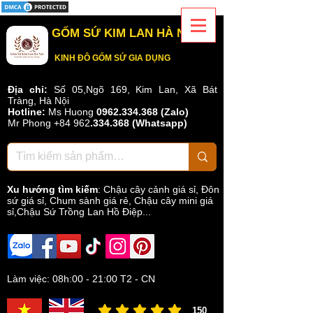
GỐM SỨ KIM LAN HÀ NỘI
KINH ĐÔ GỐM SỨ GIA DỤNG
Địa chỉ:
Số 05,Ngõ 169, Kim Lan, Xã Bát
Tràng, Hà Nội
Hotline:
Ms Huong
0962.334.368 (Zalo)
Mr Phong
+84 962
.
334.368
(Whatsapp)
Xu hướng tìm kiếm
:
Chậu cây cảnh giá sỉ
,
Đôn
sứ giá sỉ
,
Chum sành giá rẻ
,
Chậu cây mini giá
sỉ,Chậu Sứ Trồng Lan Hồ Điệp...
Làm việc: 08h:00 - 21:00 T2 - CN
150