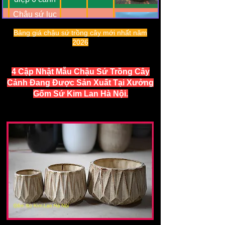
Chậu sứ lục
H26
giác Kim Lan
4
300000
Bảng giá chậu sứ trồng cây mới nhất năm
F30
Hà Nội trồng
2026
lan hồ điệp
Chậu sứ lục
H39
giác Kim Lan
5
350000
4 Cập Nhật Mẫu Chậu Sứ Trồng Cây
F32
Hà Nội trồng
Cảnh Đang Được Sản Xuất Tại Xưởng
lan hồ điệp
Bán chậu sứ
Gốm Sứ Kim Lan Hà Nội.
H48
trồng cây lan
6
380000
F38
hồ điệp Hà
Nội
Chậu sứ tổ
H21
ong men hỏa
7
99000
F18
biến trồng
lan
Chậu sứ
H55
trắng tròn
8
400000
F40
cao cắm lan
hồ điệp
Chậu sứ mini