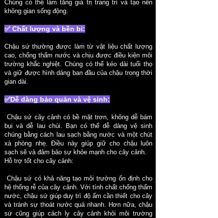
Chúng có thể làm tăng giá trị trang trí và tạo nên
không gian sống động.
✅ Chất lượng và bền bỉ:
Chậu sứ thường được làm từ vật liệu chất lượng
cao, chống thấm nước và chịu được điều kiện môi
trường khắc nghiệt. Chúng có thể kéo dài tuổi thọ
và giữ được hình dáng ban đầu của chậu trong thời
gian dài.
✅Dễ dàng bảo quản và vệ sinh:
Chậu sứ cây cảnh có bề mặt trơn, không dễ bám
bụi và dễ lau chùi. Bạn có thể dễ dàng vệ sinh
chúng bằng cách lau sạch bằng nước và một chút
xà phòng nhẹ. Điều này giúp giữ cho chậu luôn
sạch sẽ và đảm bảo sự khỏe mạnh cho cây cảnh.
Hỗ trợ tốt cho cây cảnh:
Chậu sứ có khả năng tạo môi trường ổn định cho
hệ thống rễ của cây cảnh. Với tính chất chống thấm
nước, chậu sứ giúp duy trì độ ẩm cần thiết cho cây
và tránh sự thoát nước quá nhanh. Hơn nữa, chậu
sứ cũng giúp cách ly cây cảnh khỏi môi trường