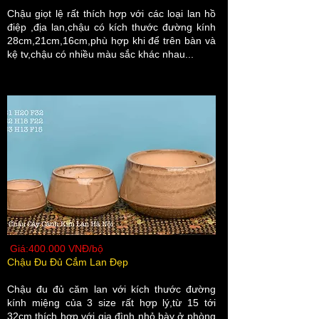
​Chậu giọt lệ rất thích hợp với các loại lan hồ
điệp ,địa lan,chậu có kích thước đường kính
28cm,21cm,16cm,phù hợp khi để trên bàn và
kệ tv,chậu có nhiều màu sắc khác nhau...
Giá:400.000 VNĐ/bộ
Chậu Đu Đủ Cắm Lan Đẹp
Chậu đu đủ căm lan với kích thước đường
kính miệng của 3 size rất hợp lý,từ 15 tới
32cm,thích hợp với gia đình nhỏ,bày ở phòng