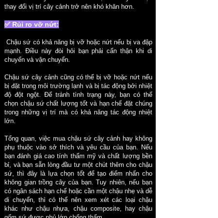
thay đổi vị trí cây cảnh trở nên khó khăn hơn.
✅ Rủi ro vỡ nứt:
Chậu sứ có khả năng bị vỡ hoặc nứt nếu bị va đập
mạnh. Điều này đòi hỏi bạn phải cẩn thận khi di
chuyển và vận chuyển.
Chậu sứ cây cảnh cũng có thể bị vỡ hoặc nứt nếu
bị đặt trong môi trường lạnh và bị tác động bởi nhiệt
độ đột ngột. Để tránh tình trạng này, bạn có thể
chọn chậu sứ chất lượng tốt và hạn chế đặt chúng
trong những vị trí mà có khả năng tác động nhiệt
lớn.
Tổng quan, việc mua chậu sứ cây cảnh hay không
phụ thuộc vào sở thích và yêu cầu của bạn. Nếu
bạn đánh giá cao tính thẩm mỹ và chất lượng bền
bỉ, và bạn sẵn lòng đầu tư một chút thêm cho chậu
sứ, thì đây là lựa chọn tốt để tạo điểm nhấn cho
không gian trồng cây của bạn. Tuy nhiên, nếu bạn
có ngân sách hạn chế hoặc cần một chậu nhẹ và dễ
di chuyển, thì có thể nên xem xét các loại chậu
khác như chậu nhựa, chậu composite, hay chậu
gốm sứ được phủ lớp chống thấm.