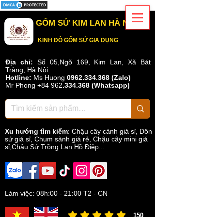
GỐM SỨ KIM LAN HÀ NỘI
KINH ĐÔ GỐM SỨ GIA DỤNG
Địa chỉ:
Số 05,Ngõ 169, Kim Lan, Xã Bát
Tràng, Hà Nội
Hotline:
Ms Huong
0962.334.368 (Zalo)
Mr Phong
+84 962
.
334.368
(Whatsapp)
Xu hướng tìm kiếm
:
Chậu cây cảnh giá sỉ
,
Đôn
sứ giá sỉ
,
Chum sành giá rẻ
,
Chậu cây mini giá
sỉ,Chậu Sứ Trồng Lan Hồ Điệp...
Làm việc: 08h:00 - 21:00 T2 - CN
150