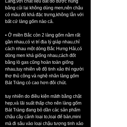
Lãng,với chất liệu đất đỏ được nung 
bằng củi lại không dùng men,nên chậu 
có màu đỏ khá đặc trưng,không lẫn với 
bất cứ làng gốm nào cả.
• Ở miền Bắc còn 2 làng gốm nằm rất 
gần nhau,có vị trí địa lý giáp nhau,chỉ 
cách nhau một dòng Bắc Hưng Hải,có 
dòng men khá giống nhau,cách đốt 
bằng lò gas cũng hoàn toàn giống 
nhau,tuy nhiên về độ tinh xảo thì người 
thợ thủ công và nghệ nhân làng gốm 
Bát Tràng có cao hơn đôi chút.
tuy nhiên do điều kiện măth bằng chật 
hẹp,và lãi suất thấp cho nên làng gốm 
Bát Tràng đang bỏ dần các sản phẩm 
chậu cây cảnh loại to,loại để bàn,mini 
mà đi sâu vào loại chậu tượng tinh xảo 