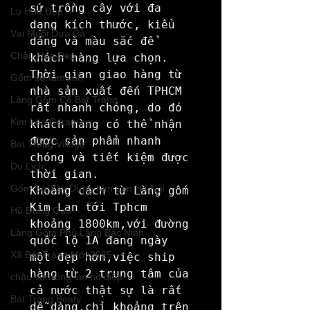
sứ trồng cây với đa 
Lọ Hoa Đẹp
dạng kích thước, kiểu 
Vại Muối Dưa Cà
dáng và màu sắc để 
Chậu Hoa Đẹp
khách hàng lựa chọn. 
Thời gian giao hàng từ 
Gốm sứ tâm linh
nhà sản xuất đến TPHCM 
Làng Gốm Cổ Bát Tràng
rất nhanh chóng, do đó 
Kim Lan Ceramics
khách hàng có thể nhận 
được sản phẩm nhanh 
Bat Trang Village
chóng và tiết kiệm được 
Du Lịch
thời gian.

Gốm Sứ Xây Dựng Kim Lan Hà Nội
Khoảng cách từ Làng gốm 
Kim Lan tới Tphcm 
Hũ Đựng Gạo
khoảng 1800km,với đường 
Làng Gốm Phù Lãng Bắc Ninh
quốc lộ 1A đang ngày 
Xã Bát Tràng Mới 2025
một đẹp hơn,việc ship 
hàng từ 2 trung tâm của 
chậu sứ trồng lan hồ điệp
cả nước thật sự là rất 
Bát Tràng Beaty
dễ dàng,chỉ khoảng trên 