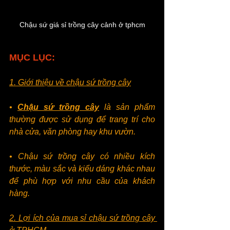
Chậu sứ giá sỉ trồng cây cảnh ở tphcm
MỤC LỤC:
1. Giới thiệu về chậu sứ trồng cây
•
Chậu sứ trồng cây
 là sản phẩm 
thường được sử dụng để trang trí cho 
nhà cửa, văn phòng hay khu vườn.
• Chậu sứ trồng cây có nhiều kích 
thước, màu sắc và kiểu dáng khác nhau 
để phù hợp với nhu cầu của khách 
hàng.
2. Lợi ích của mua sỉ chậu sứ trồng cây 