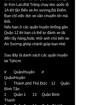
từ Kim Lan,Bát Tràng chạy dọc quốc lộ 
1A tới tận Bến xe An sương,Bà Điểm.
Bạn chỉ việc đợi xe vận chuyển tới mà 
thôi.
Nếu bạn ở các quận huyện không gần 
Quận 12 thì bạn có thể tự đánh xe tải 
đến lấy hàng,hoặc nhờ anh chủ bến xe 
An Sương ghép chành giúp bạn nhé.
Sau đây là danh sách các quận huyện 
tại Tphcm:
#	Quận/Huyện	#	
Quận/Huyện
1	Thành phố Thủ Đức	12	Quận 
Bình Tân
2	Quận 1	13	Quận Bình 
Thạnh