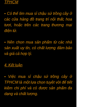
TPHCM
• Có thể tìm mua sỉ chậu sứ trồng cây ở 
các cửa hàng đồ trang trí nội thất, hoa 
tươi, hoặc trên các trang thương mại 
điện tử.
• Nên chọn mua sản phẩm từ các nhà 
sản xuất uy tín, có chất lượng đảm bảo 
và giá cả hợp lý.
4. Kết luận
• Việc mua sỉ chậu sứ trồng cây ở 
TPHCM là một lựa chọn tuyệt vời để tiết 
kiệm chi phí và có được sản phẩm đa 
dạng và chất lượng.