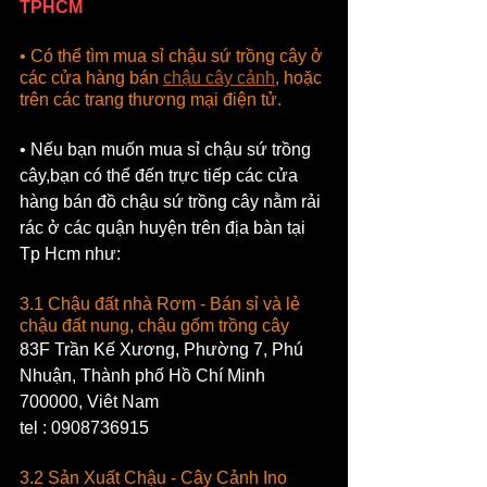
TPHCM
• Có thể tìm mua sỉ chậu sứ trồng cây ở 
các cửa hàng bán 
chậu cây cảnh
, hoặc 
trên các trang thương mại điện tử.
• Nếu bạn muốn mua sỉ chậu sứ trồng 
cây,bạn có thể đến trực tiếp các cửa 
hàng bán đồ chậu sứ trồng cây nằm rải 
rác ở các quận huyện trên địa bàn tại 
Tp Hcm như:
3.1 Chậu đất nhà Rơm - Bán sỉ và lẻ 
chậu đất nung, chậu gốm trồng cây
83F Trần Kế Xương, Phường 7, Phú 
Nhuận, Thành phố Hồ Chí Minh 
700000, Viêt Nam
tel : 0908736915
3.2 Sản Xuất Chậu - Cây Cảnh Ino 