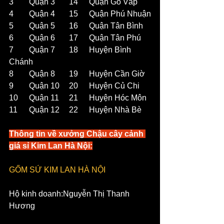
3	Quận 3	14	Quận Gò Vấp
4	Quận 4	15	Quận Phú Nhuận
5	Quận 5	16	Quận Tân Bình
6	Quận 6	17	Quận Tân Phú
7	Quận 7	18	Huyện Bình 
Chánh
8	Quận 8	19	Huyện Cần Giờ
9	Quận 10	20	Huyện Củ Chi
10	Quận 11	21	Huyện Hóc Môn
11	Quận 12	22	Huyện Nhà Bè
Thông tin về xưởng Chậu cây cảnh 
giá sỉ Kim Lan Hà Nội:
GỐM SỨ KIM LAN HÀ NỘI
Hộ kinh doanh:Nguyễn Thị Thanh 
Hương