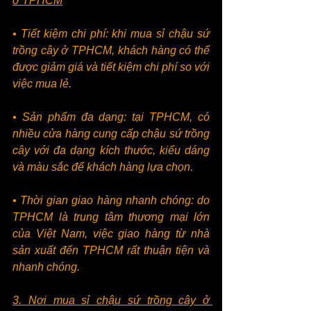
ở TPHCM
• Tiết kiệm chi phí: khi mua sỉ chậu sứ 
trồng cây ở TPHCM, khách hàng có thể 
được giảm giá và tiết kiệm chi phí so với 
việc mua lẻ.
• Sản phẩm đa dạng: tại TPHCM, có 
nhiều cửa hàng cung cấp chậu sứ trồng 
cây với đa dạng kích thước, kiểu dáng 
và màu sắc để khách hàng lựa chọn.
• Thời gian giao hàng nhanh chóng: do 
TPHCM là trung tâm thương mại lớn 
của Việt Nam, việc giao hàng từ nhà 
sản xuất đến TPHCM rất thuận tiện và 
nhanh chóng.
3. Nơi mua sỉ chậu sứ trồng cây ở 