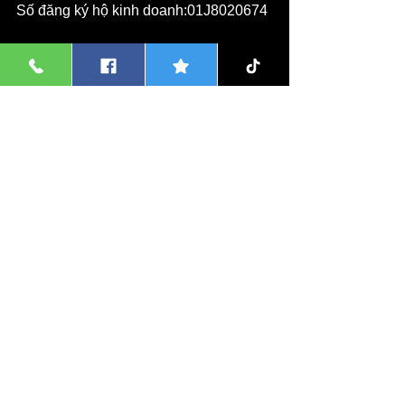
Số đăng ký hộ kinh doanh:01J8020674
Nơi cấp:Phòng Tài Chính Kế 
Hoạch,Huyện Gia Lâm,TP Hà Nội
Địa Chỉ Trụ Sở Hộ Kinh Doanh:Số 
05,Ngõ 167,Kim Lan,Gia Lâm,Hà Nội.
Xưởng gốm sứ tại xóm 05,Kim Lan,Gia 
Lâm,Hà Nội.
Hotline (Zalo):
0962.334.368
(24/7)
Mua chậu cây cảnh liên 
hệ:
0962.334.368
(Zalo)
Giao nhận hàng hóa liên 
hệ:
0977.373.386
(Zalo/Whatsapp)