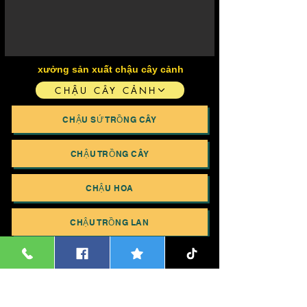
xưởng sản xuất chậu cây cảnh
CHẬU CÂY CẢNH
CHẬU SỨ TRỒNG CÂY
CHẬU TRỒNG CÂY
CHẬU HOA
CHẬU TRỒNG LAN
CHẬU CÂY CẢNH ĐẸP
​HOME
Chính sách bảo mật thông tin
BẢNG GIÁ CHẬU CÂY CẢNH
Chính sách thanh toán