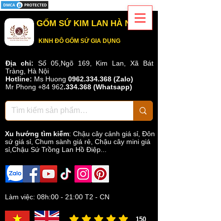
GỐM SỨ KIM LAN HÀ NỘI
KINH ĐÔ GỐM SỨ GIA DỤNG
Địa chỉ:
Số 05,Ngõ 169, Kim Lan, Xã Bát
Tràng, Hà Nội
Hotline:
Ms Huong
0962.334.368 (Zalo)
Mr Phong
+84 962
.
334.368
(Whatsapp)
Xu hướng tìm kiếm
:
Chậu cây cảnh giá sỉ
,
Đôn
sứ giá sỉ
,
Chum sành giá rẻ
,
Chậu cây mini giá
sỉ,Chậu Sứ Trồng Lan Hồ Điệp...
Làm việc: 08h:00 - 21:00 T2 - CN
150