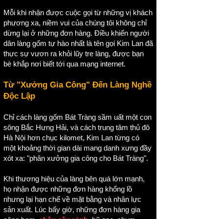
Mỗi khi nhận được cuộc gọi từ những vị khách
phương xa, niềm vui của chúng tôi không chỉ
dừng lại ở những đơn hàng. Điều khiến người
dân làng gốm tự hào nhất là tên gọi Kim Lan đã
thực sự vươn ra khỏi lũy tre làng, được bạn
bè khắp nơi biết tới qua mạng internet.
Từ "Xưởng Gia Công" Đến Làng Nghề
Độc Lập
Chỉ cách làng gốm Bát Tràng sầm uất một con
sông Bắc Hưng Hải, và cách trung tâm thủ đô
Hà Nội hơn chục kilomet, Kim Lan từng có
một khoảng thời gian dài mang danh xưng đầy
xót xa: "phân xưởng gia công cho Bát Tràng".
Khi thương hiệu của làng bên quá lớn mạnh,
họ nhận được những đơn hàng khổng lồ
nhưng lại hạn chế về mặt bằng và nhân lực
sản xuất. Lúc bấy giờ, những đơn hàng gia