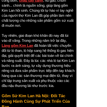
công bom,
chậu cây cảnh
, hũ gạo, chum
sành... chính là nguồn sống, giúp làng gốm
Kim Lan hồi sinh. Chúng tôi tự hào vì tay nghề
của người thợ Kim Lan đã góp phần làm nên
chất lượng cho những sản phẩm gốm sứ xuất
đi muôn nơi.
Tuy nhiên, giai đoạn khó khăn đó nay đã lùi
vào dĩ vãng. Trong những năm trở lại đây,
Làng gốm Kim Lan
đã hoàn tất việc chuyển
đổi từ lò than, lò hộp sang hệ thống lò gas hiện
đại, giải quyết triệt để các bài toán về tài chính
và năng suất. Đây là lúc các nhà lò tại Kim Lan
bước ra ánh sáng, tự xây dựng thương hiệu
riêng và đưa sản phẩm trực tiếp đến tay khách
hàng qua các sàn thương mại điện tử, thay vì
chỉ tập trung sản xuất và phụ thuộc vào các
đầu nậu thương lái như trước kia.
Gốm Sứ Kim Lan Hà Nội: Đối Tác
Đồng Hành Cùng Sự Phát Triển Của
Bạn