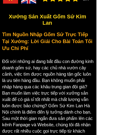
đánh giá trung bình là 3 /5, dựa trên 150 bình ch
Xưởng Sản Xuất Gốm Sứ Kim
Lan
Tìm Nguồn Nhập Gốm Sứ Trực Tiếp
Tại Xưởng: Lời Giải Cho Bài Toán Tối
Ưu Chi Phí
Đối với những ai đang bắt đầu con đường kinh
doanh gốm sứ, hay các chủ nhà vườn cây
cảnh, việc tìm được nguồn hàng tận gốc luôn
là ưu tiên hàng đầu. Bạn không muốn phải
nhập hàng qua các khâu trung gian đội giá?
Bạn muốn làm việc trực tiếp với xưởng sản
xuất để có giá sỉ tốt nhất mà chất lượng vẫn
luôn được bảo chứng? Gốm Sứ Kim Lan Hà
Nội chính là điểm đến lý tưởng dành cho bạn.
Sau một thời gian ngắn đưa sản phẩm lên các
kênh Fanpage và Website, chúng tôi đã nhận
được rất nhiều cuộc gọi trực tiếp từ khách