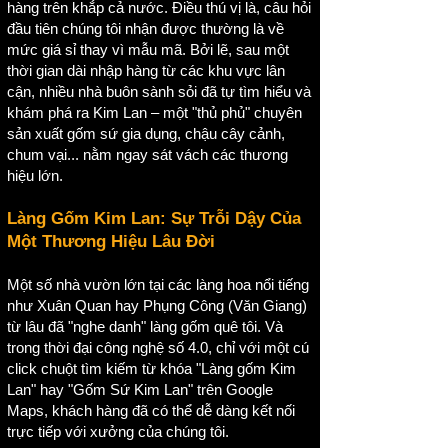
hàng trên khắp cả nước. Điều thú vị là, câu hỏi
đầu tiên chúng tôi nhận được thường là về
mức giá sỉ thay vì mẫu mã. Bởi lẽ, sau một
thời gian dài nhập hàng từ các khu vực lân
cận, nhiều nhà buôn sành sỏi đã tự tìm hiểu và
khám phá ra Kim Lan – một "thủ phủ" chuyên
sản xuất gốm sứ gia dụng, chậu cây cảnh,
chum vại... nằm ngay sát vách các thương
hiệu lớn.
Làng Gốm Kim Lan: Sự Trỗi Dậy Của
Một Thương Hiệu Lâu Đời
Một số nhà vườn lớn tại các làng hoa nổi tiếng
như Xuân Quan hay Phụng Công (Văn Giang)
từ lâu đã "nghe danh" làng gốm quê tôi. Và
trong thời đại công nghệ số 4.0, chỉ với một cú
click chuột tìm kiếm từ khóa "Làng gốm Kim
Lan" hay "Gốm Sứ Kim Lan" trên Google
Maps, khách hàng đã có thể dễ dàng kết nối
trực tiếp với xưởng của chúng tôi.