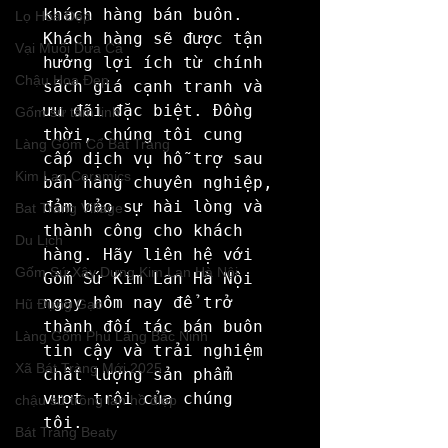
khách hàng bán buôn. 
Lọ Hoa Đẹp
Khách hàng sẽ được tận 
Vại Muối Dưa Cà
hưởng lợi ích từ chính 
Chậu Hoa Đẹp
sách giá cạnh tranh và 
ưu đãi đặc biệt. Đồng 
Gốm sứ tâm linh
thời, chúng tôi cung 
Làng Gốm Cổ Bát Tràng
cấp dịch vụ hỗ trợ sau 
Kim Lan Ceramics
bán hàng chuyên nghiệp, 
đảm bảo sự hài lòng và 
Bat Trang Village
thành công cho khách 
Du Lịch
hàng. Hãy liên hệ với 
Gốm Sứ Xây Dựng Kim Lan Hà Nội
Gốm Sứ Kim Lan Hà Nội 
ngay hôm nay để trở 
Hũ Đựng Gạo
thành đối tác bán buôn 
Làng Gốm Phù Lãng Bắc Ninh
tin cậy và trải nghiệm 
Xã Bát Tràng Mới 2025
chất lượng sản phẩm 
vượt trội của chúng 
chậu sứ trồng lan hồ điệp
tôi.
Bát Tràng Beaty