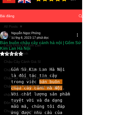
đánh giá trung bình là 3 /5, dựa trên 150 bình ch
Bài đăng
All Posts
Nguyễn Ngọc Phóng
All Posts
10 thg 6, 2023
17 phút đọc
Bán buôn chậu cây cảnh hà nội | Gốm Sứ
Làng Gốm Cổ Kim Lan
Kim Lan Hà Nội
Đã xếp hạng NaN/5 sao.
Chậu cây cảnh
Chậu Cây Cảnh Giá Sỉ
Gốm Sứ Kim Lan Hà Nội 
Chậu Sứ Trồng Cây Cảnh
là đối tác tin cậy 
Chậu Sứ Trồng Lan Hồ Điệp
trong việc 
bán buôn 
Chậu Cây Cảnh Xi Măng Hà Nội
chậu cây cảnh Hà Nội
. 
Với chất lượng sản phẩm 
chậu cây mini
tuyệt vời và đa dạng 
Đôn Sứ
mẫu mã, chúng tôi đáp 
Chum sành ngâm rượu
ứng được nhu cầu của 