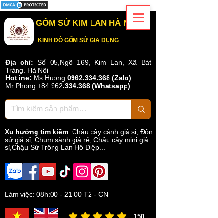
GỐM SỨ KIM LAN HÀ NỘI
KINH ĐÔ GỐM SỨ GIA DỤNG
Địa chỉ:
Số 05,Ngõ 169, Kim Lan, Xã Bát
Tràng, Hà Nội
Hotline:
Ms Huong
0962.334.368 (Zalo)
Mr Phong
+84 962
.
334.368
(Whatsapp)
Xu hướng tìm kiếm
:
Chậu cây cảnh giá sỉ
,
Đôn
sứ giá sỉ
,
Chum sành giá rẻ
,
Chậu cây mini giá
sỉ,Chậu Sứ Trồng Lan Hồ Điệp...
Làm việc: 08h:00 - 21:00 T2 - CN
150