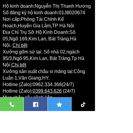
Hộ kinh doanh:Nguyễn Thị Thanh Hương
Số đăng ký hộ kinh doanh:01J8020674
Nơi cấp:Phòng Tài Chính Kế
Hoạch,Huyện Gia Lâm,TP Hà Nội
Địa Chỉ Trụ Sở Hộ Kinh Doanh:Số
05,Ngõ 169,Kim Lan, Bát Tràng,Hà
Nội.
Chi tiết
Xưởng gốm sứ tại:
Số nhà 02,ngách
95/3,Ngõ 95,Kim Lan,
Bát Tràng
,Tp Hà
Nội.
Chi tiết
Xưởng sản xuất chậu xi măng tại:Công
Luận 1,Văn Giang,HY.
Hotline (Zalo):
0962.334.368
(24/7)
Hotline (Zalo):
0399.643.626
(24/7)
Mua chậu cây cảnh liên
hệ:
0962.334.368
(Zalo)
Mua gốm sứ xây dựng liên
hệ:
0912.373.386
(Zalo)
Giao nhận hàng hóa liên
hệ:
0977.373.386
(Zalo/Whatsapp)