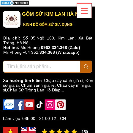
GỐM SỨ KIM LAN HÀ NỘI
KINH ĐÔ GỐM SỨ GIA DỤNG
Địa chỉ:
Số 05,Ngõ 169, Kim Lan, Xã Bát
Tràng, Hà Nội
Hotline:
Ms Huong
0962.334.368 (Zalo)
Mr Phong
+84 962
.
334.368
(Whatsapp)
Xu hướng tìm kiếm
:
Chậu cây cảnh giá sỉ
,
Đôn
sứ giá sỉ
,
Chum sành giá rẻ
,
Chậu cây mini giá
sỉ,Chậu Sứ Trồng Lan Hồ Điệp...
Làm việc: 08h:00 - 21:00 T2 - CN
150