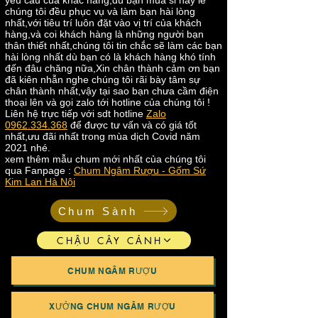
yêu cầu của khác hàng,dù bạn mua sỉ hay lẻ
chúng tôi đều phục vụ và làm bạn hài lòng
nhất,với tiêu trí luôn đặt vào vị trí của khách
hàng,và coi khách hàng là những người bạn
thân thiết nhất,chúng tôi tin chắc sẽ làm các bạn
hài lòng nhất dù bạn có là khách hàng khó tính
đến đâu chăng nữa,Xin chân thành cảm ơn bạn
đã kiên nhẫn nghe chúng tôi rãi bày tâm sự
chân thành nhất,vậy tại sao bạn chưa cầm điện
thoại lên và gọi zalo tới hotline của chúng tôi !
Liên hệ trực tiếp với sdt hotline
Zalo
0962.334.368
để được tư vấn và có giá tốt
nhất,ưu đãi nhất trong mùa dịch Covid năm
2021 nhé.
xem thêm mẫu chum mới nhất của chúng tôi
qua Fanpage :
Chum Ngâm Rượu - Gốm Sứ
Kim Lan Hà Nội
Chum Sành
CHẬU CÂY CẢNH
CHUM NGÂM RƯỢU
XƯỞNG CHUM NGÂM RƯỢU