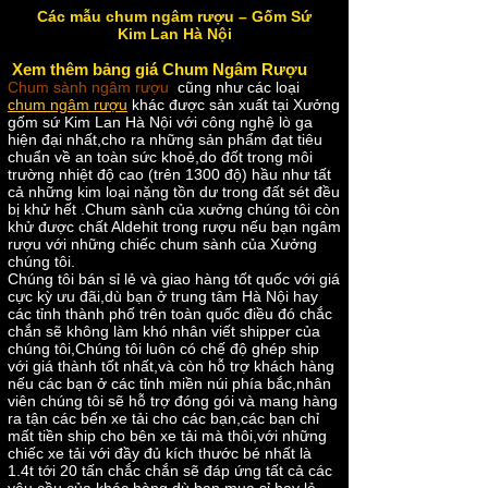
Các mẫu chum ngâm rượu – Gốm Sứ
Kim Lan Hà Nội
Xem thêm bảng giá Chum Ngâm Rượu
Chum sành ngâm rượu
cũng như các loại
chum ngâm rượu
khác được sản xuất tại Xưởng
gốm sứ Kim Lan Hà Nội với công nghệ lò ga
hiện đại nhất,cho ra những sản phẩm đạt tiêu
chuẩn về an toàn sức khoẻ,do đốt trong môi
trường nhiệt độ cao (trên 1300 độ) hầu như tất
cả những kim loại nặng tồn dư trong đất sét đều
bị khử hết .Chum sành của xưởng chúng tôi còn
khử được chất Aldehit trong rượu nếu bạn ngâm
rượu với những chiếc chum sành của Xưởng
chúng tôi.
Chúng tôi bán sỉ lẻ và giao hàng tốt quốc với giá
cực kỳ ưu đãi,dù bạn ở trung tâm Hà Nội hay
các tỉnh thành phố trên toàn quốc điều đó chắc
chắn sẽ không làm khó nhân viết shipper của
chúng tôi,Chúng tôi luôn có chế độ ghép ship
với giá thành tốt nhất,và còn hỗ trợ khách hàng
nếu các bạn ở các tỉnh miền núi phía bắc,nhân
viên chúng tôi sẽ hỗ trợ đóng gói và mang hàng
ra tận các bến xe tải cho các bạn,các bạn chỉ
mất tiền ship cho bên xe tải mà thôi,với những
chiếc xe tải với đầy đủ kích thước bé nhất là
1.4t tới 20 tấn chắc chắn sẽ đáp ứng tất cả các