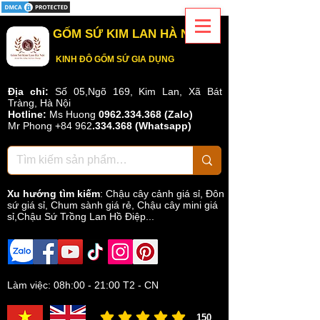
Xưởng
gốm
sứ
GỐM SỨ KIM LAN HÀ NỘI
Kim
Lan
KINH ĐÔ GỐM SỨ GIA DỤNG
Hà
Nội
Địa chỉ:
Số 05,Ngõ 169, Kim Lan, Xã Bát
mạnh
Tràng, Hà Nội
dạn
Hotline:
Ms Huong
0962.334.368 (Zalo)
đi
Mr Phong
+84 962
.
334.368
(Whatsapp)
đầu
trong
phân
khúc
mới
Xu hướng tìm kiếm
:
Chậu cây cảnh giá sỉ
,
Đôn
này.
sứ giá sỉ
,
Chum sành giá rẻ
,
Chậu cây mini giá
sỉ,Chậu Sứ Trồng Lan Hồ Điệp...
Chậu
hình
thú
của
Làm việc: 08h:00 - 21:00 T2 - CN
chúng
tôi
được
150