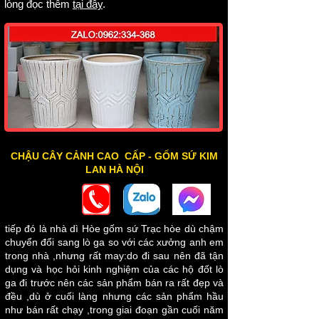
lòng đọc thêm
tại đây
.
CHẬU CÂY CẢNH CAO CẤP - GỐM SỨ KIM
LAN HÀ NỘI
tiếp đó là nhà dì Hòe gốm sứ Trạc hòe dù chậm
chuyển đổi sang lò ga so với các xưởng anh em
trong nhà ,nhưng rất may:do đi sau nên đã tận
dụng và học hỏi kinh nghiệm của các hộ đốt lò
ga đi trước nên các sản phẩm bán ra rất đẹp và
đều ,dù ở cuối làng nhưng các sản phẩm hầu
như bán rất chạy ,trong giai đoạn gần cuối năm