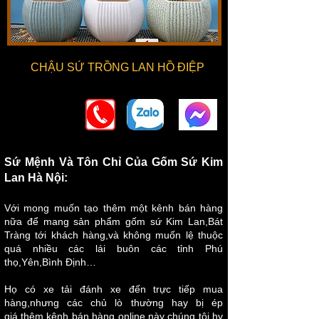
CHẬU SỨ TRỒNG LAN HỒ ĐIỆP
Sứ Mệnh Và Tôn Chỉ Của Gốm Sứ Kim
Lan Hà Nội:
Với mong muốn tạo thêm một kênh bán hàng
nữa để mang sản phẩm gốm sứ Kim Lan,Bát
Tràng tới khách hàng,và không muốn lệ thuộc
quá nhiều các lái buôn các tỉnh Phú
thọ,Yên,Bình Định…
Họ có xe tải đánh xe đến trực tiếp mua
hàng,nhưng các chủ lò thường hay bị ép
giá,thêm kênh bán hàng online này chúng tôi hy