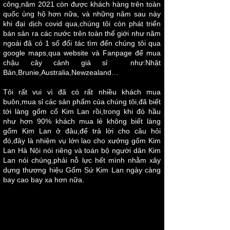
công,năm 2021 còn được khách hàng trên toàn
quốc ủng hộ hơn nữa, và những năm sau này
khi đại dịch covid qua,chúng tôi còn phát triển
bán sản ra các nước trên toàn thế giới như năm
ngoái đã có 1 số đối tác tìm đến chúng tôi qua
google maps,qua website và Fanpage để mua
chậu cây cảnh giá sỉ
như:Nhật
Bản,Brunie,Australia,Newzealand…
Tôi rất vui vì đã có rất nhiều khách mua
buôn,mua sỉ các sản phẩm của chúng tôi,đã biết
tới làng gốm cổ Kim Lan rồi,trong khi đó hầu
như hơn 90% khách mua lẻ không biết làng
gốm Kim Lan ở đâu,để trả lời cho câu hỏi
đó,đây là nhiệm vụ lớn lao cho xưởng gốm Kim
Lan Hà Nội nói riêng và toàn bộ người dân Kim
Lan nói chúng,phải nỗ lực hết mình nhằm xây
dựng thương hiệu Gốm Sứ Kim Lan ngày càng
bay cao bay xa hơn nữa.