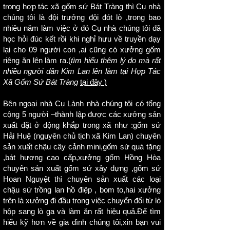
trong hợp tác xã gốm sứ Bát Tràng thì Cụ nhà
chúng tôi là đội trưởng đội đót lò ,trong bao
nhiêu năm làm việc ở đó Cụ nhà chúng tôi đã
học hỏi đúc kết rồi khi nghỉ hưu về truyền dạy
lại cho 09 người con ,ai cũng có xưởng gốm
riêng ăn lên làm ra.(
tìm hiểu thêm lý do mà rất
nhiều người dân Kim Lan lên làm tại Hợp Tác
Xã Gốm Sứ Bát Tràng
tại đây
)
Bên ngoại nhà Cụ Lành nhà chúng tôi có tổng
cộng 5 người –thành lập được các xưởng sản
xuất đặt ở dộng khắp trong xã như :gốm sứ
Hải Huệ (nguyên chủ tịch xã Kim Lan) chuyên
sản xuất
chậu cây cảnh mini
,gốm sứ quà tặng
,bát hương cao cấp,xưởng gốm Hồng Hòa
chuyên sản xuất
gốm sứ xây dựng
,gốm sứ
Hoan Nguyệt thì chuyên sản xuất các loại
chậu sứ trồng lan hồ điệp
, bom to,hai xưởng
trên là xưởng đi đầu trong việc chuyển đổi từ lò
hộp sang lò ga và làm ăn rất hiệu quả.Để tìm
hiểu kỹ hơn về gia đình chúng tôi,xin bạn vui