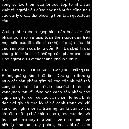
vọng sẽ tạo thêm cầu lối trực tiếp từ nhà sản
xuất tới người tiêu dùng,các nhà vườn cũng như
các đại lý ở các địa phương trên toàn quốc,toàn
cầu.
Chúng tôi có tham vọng:bình dân hoá các sản
phẩm gốm sứ và giúp toàn thể người dân trên
mọi miền của tổ quốc có cơ hội tiếp cận hầu hết
các sản phẩm của làng gốm Kim Lan,Bát Tràng
chúng tôi,không chỉ những sản phẩm cao cấp
Cho người giàu ở các thành phố lớn như:
Hà Nội,Tp HCM,Sài Gòn,Đà Nẵng,Hải
Phòng,quảng Ninh,Huế,Bình Dương,họ thường
mua các sản phẩm gốm sứ cao cấp như:đồ thờ
cúng,bình hút tài lộc,lọ lục(lộc) bình rát
váng,men rạn,vẽ vàng.bên cạnh sản phẩm cao
cấp,chúng tôi còn có các sản phẩm lọ hoa bình
dân với giá cả cực kỳ rẻ và cạnh tranh,với chỉ
vài chục nghìn tới vài trăm nghàn là bạn có thể
sở hữu những chiếc bình hoa lọ hoa cực đẹp và
hot nhất hiện nay như:bình hoa mini men hoả
biến,lọ hoa bàn tay phật,lọ hoa đùi dế cắm