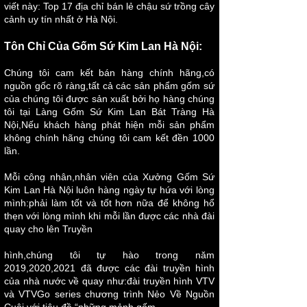
viết này:
Top 17 địa chỉ bán lẻ chậu sứ trồng cây
cảnh uy tín nhất ở Hà Nội
.
Tôn Chỉ Của Gốm Sứ Kim Lan Hà Nội:
Chúng tôi cam kết bán hàng chính hã
ng,có
nguồn gốc rõ ràng,tất cả các sản phẩm gốm sứ
của chúng tôi được sản xuất bởi họ hàng chúng
tôi tại Làng Gốm Sứ Kim Lan Bát Tràng Hà
Nội,Nếu khách hàng phát hiện mỗi sản phẩm
không chính hãng chúng tôi cam kết đền 1000
lần.
Mỗi công nhân,nhân viên của Xưởng Gốm Sứ
Kim Lan Hà Nội luôn hàng ngày tự hứa với lòng
mình:phải làm tốt và tốt hơn nữa để không hổ
thẹn với lòng mình khi mỗi lần được các nhà đài
quay cho lên Truyền
hình,chúng tôi tự hào trong năm
2019,2020,2021 đã được các đài truyền hình
của nhà nước về quay như:đài truyền hình VTV
và VTVGo series chương trình Nẻo Về Nguồn