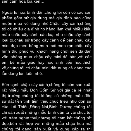
sen,cắm hoa loa kèn…
Ngoài lọ hoa bình dân,chúng tôi còn có các sản
phẩm gốm sứ gia dụng mà gia đình nào cũng
muốn mua về dùng nhé:Chậu cây cảnh,chúng
tôi có nhiều gia đình họ hàng làm khá nhiều kiểu
mẫu chậu cây cảnh các loại như:chậu cây cảnh
loại to,chậu sứ trồng cây cảnh để bàn,chậu cây
mini đẹp men bóng,men mát,men rạn,chậu cây
hình thú phục vụ khách hàng chơi sen đá,dân
văn phòng mua chậu cây mini để bàn,với các
em bé mẫu giáo hay học sinh tiểu học,thích
vẽ,chúng tôi có chậu mini đất nung cả dáng cao
lẫn dáng lùn luôn nhé.
Bên cạnh chậu cây cảnh,chúng tôi còn sản xuất
rất nhiều mẫu Đôn Gốm Sứ với giá cả rẻ nhất
thị trường,chúng tôi không có những mẫu đôn
sứ đắt tiền tính tiền triệu,chục triệu như đôn sứ
của Lái Thiêu,Đồng Nai,Bình Dương,chúng tôi
chỉ sản xuất những mẫu bình dân từ vài chục tới
với trăm nghìn thui,nhưng tôi cam kết chúng rất
đẹp,bền rất hợp với những mẫu chậu hoa mà
chúng tôi đang sản xuất và cung cấp ra thị