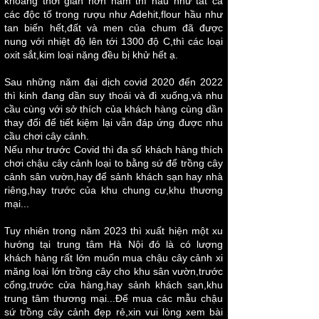
khoảng thời gian hơn năm thì hầu như tất cả
các độc tố trong rượu như Adehit,flour hầu như
tan biến hết,đất và men của chum đã được
nung với nhiệt độ lên tới 1300 độ C,thì các loại
oxit sắt,kim loại nặng đều bị khử hết ạ.
Sau những năm đại dịch covid 2020 đến 2022
thì kinh đang dần suy thoái và đi xuống,và nhu
cầu cùng với sở thích của khách hàng cùng dần
thay đổi để tiết kiệm lại vẫn đáp ứng được nhu
cầu chơi cây cảnh.
Nếu như trước Covid thì đa số khách hàng thích
chơi chậu cây cảnh loại to bằng sứ để trồng cây
cảnh sân vườn,hay để sảnh khách sạn hay nhà
riêng,hay trước của khu chung cư,khu thương
mại...
Tuy nhiên trong năm 2023 thì xuất hiện một xu
hướng tại trung tâm Hà Nội đó là có lượng
khách hàng rất lớn muốn mua
chậu cây cảnh xi
măng
loại lớn trồng cây cho khu sân vườn,trước
cổng,trước cửa hàng,hay sảnh khách sạn,khu
trung tâm thương mại...Để mua các mẫu chậu
sứ trồng cây cảnh đẹp rẻ,xin vui lòng xem bài