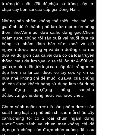
trường:từ chậu đất đỏ,chậu sứ trồng cây tới
chậu cây bon sai cao cấp giả Đồng Nai…
Những sản phẩm không thể thiếu cho mỗi hộ
gia đình,dù ở thành phố lớn tới mọi miền nông
thôn như:Vại muối dưa cà,hũ đựng gạo,Chum
ngâm rượu,chúng tôi sản xuất vại muối dưa cà
bằng sứ nhằm đảm bảo sức khoẻ và giữ
nguyên được hương vị và dinh dưỡng cho rau
dưa và độ giòn của cà,vại dưa có cả loại truyền
thống màu da lươn,vại dưa tài lộc từ 4l-50l với
giá cực bình dân,tới loại cao cấp đất trắng men
đẹp hơn mà lại còn được vẽ tay cực kỳ xịn xò
nữa nhé.Không chỉ để muối dưa,vại của chúng
tôi còn được khách hàng sử dụng làm vật dụng
để đựng gạo,đựng nông sản,như
đỗ,lạc,vừng,chè,đựng nước vối,nước chè…
Chum sành ngâm rượu là sản phẩm được sản
xuất hàng loạt và phổ biến chỉ sau mỗi chậu cây
cảnh,chúng tôi có 2 loại chum ngâm đựng
rượu:Chum sành và chum men,không chỉ để
đựng,mà chúng còn được chôn xuống đất sau