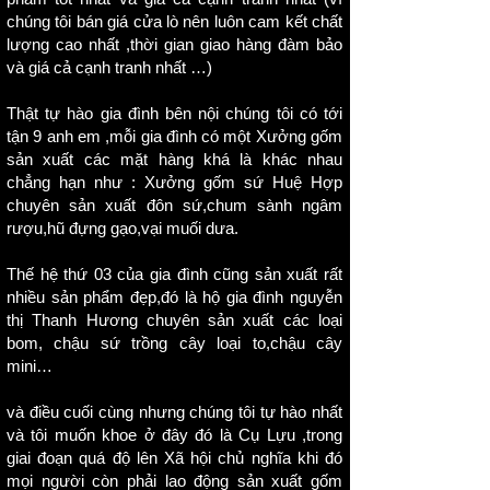
chúng tôi bán giá cửa lò nên luôn cam kết chất
lượng cao nhất ,thời gian giao hàng đàm bảo
và giá cả cạnh tranh nhất …)
Thật tự hào gia đình bên nội chúng tôi có tới
tận 9 anh em ,mỗi gia đình có một Xưởng gốm
sản xuất các mặt hàng khá là khác nhau
chẳng hạn như : Xưởng gốm sứ Huệ Hợp
chuyên sản xuất
đôn sứ
,chum sành ngâm
rượu,hũ đựng gạo,vại muối dưa.
Thế hệ thứ 03 của gia đình cũng sản xuất rất
nhiều sản phẩm đẹp,đó là hộ gia đình nguyễn
thị Thanh Hương chuyên sản xuất các loại
bom,
chậu sứ trồng cây
loại to,chậu cây
mini…
và điều cuối cùng nhưng chúng tôi tự hào nhất
và tôi muốn khoe ở đây đó là Cụ Lựu ,trong
giai đoạn quá độ lên Xã hội chủ nghĩa khi đó
mọi người còn phải lao động sản xuất gốm