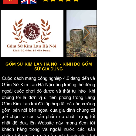
đánh giá trung bình là 3 /5, dựa trên 150 bình ch
thiết
kế
là
để
đặt
trên
đôn,đặt
ở
sân
vườn
nên
GỐM SỨ KIM LAN HÀ NỘI - KINH ĐÔ GỐM
kích
SỨ GIA DỤNG
thước
của
Cuộc cách mạng công nghiệp 4.0 đang đến và
chúng
Gốm Sứ Kim Lan Hà Nội
cũng không thể đứng
cũng
ngoài cuộc chơi đó được và thật tự hào khi
chúng tôi là đơn vị đi tiên phong trong Làng
Gốm Kim Lan khi đã tập hợp tất cả các xưởng
gốm bên nội bên ngoại của gia đình chúng tôi
,để chọn ra các sản phẩm có chất lượng tốt
nhất để đưa lên Website này mong đem tới
khách hàng trong và ngoài nước các sản
phẩm tốt nhất và giá cả cạnh tranh nhất (vì