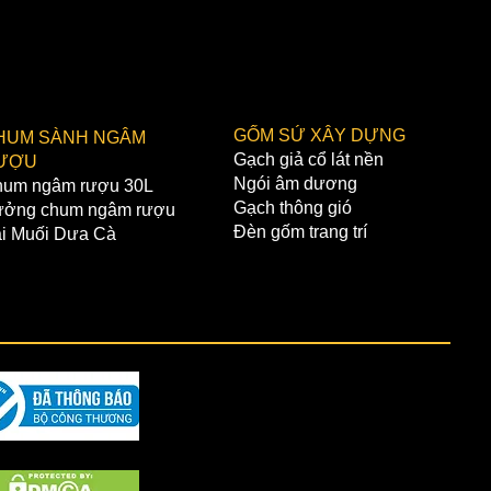
GỐM SỨ XÂY DỰNG
HUM SÀNH NGÂM
Gạch giả cổ lát nền
ƯỢU
Ngói âm dương
um ngâm rượu 30L
Gạch thông gió
ởng chum ngâm rượu
Đèn gốm trang trí
i Muối Dưa Cà