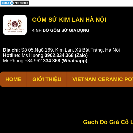
GỐM SỨ KIM LAN HÀ NỘI
KINH ĐÔ GỐM SỨ GIA DỤNG
Địa chỉ:
Số 05,Ngõ 169, Kim Lan, Xã Bát Tràng, Hà Nội
Hotline:
Ms Huong
0962.334.368 (Zalo)
Mr Phong
+84 962
.
334.368
(Whatsapp)
HOME
GIỚI THIỆU
VIETNAM CERAMIC PO
Gạch Đỏ Giả Cổ 