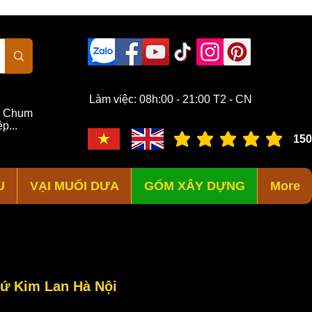
Làm việc: 08h:00 - 21:00 T2 - CN
,
Chum
p...
150
đánh giá trung bình là 3 /
U
VẠI MUỐI DƯA
GỐM XÂY DỰNG
More
ứ Kim Lan Hà Nội