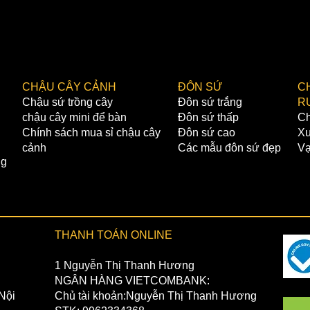
CHẬU CÂY CẢNH
ĐÔN SỨ
C
Chậu sứ trồng cây
Đôn sứ trắng
R
chậu cây mini để bàn
Đôn sứ thấp
Ch
Chính sách mua sỉ chậu cây
Đôn sứ cao
Xư
cảnh
Các mẫu đôn sứ đẹp
Vạ
ng
THANH TOÁN ONLINE
1 Nguyễn Thị Thanh Hương
NGÂN HÀNG VIETCOMBANK:
Nội
Chủ tài khoản:Nguyễn Thị Thanh Hương