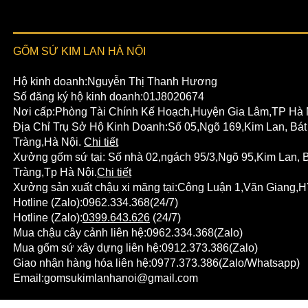
GỐM SỨ KIM LAN HÀ NỘI
Hộ kinh doanh:Nguyễn Thị Thanh Hương
Số đăng ký hộ kinh doanh:01J8020674
Nơi cấp:Phòng Tài Chính Kế Hoạch,Huyện Gia Lâm,TP Hà 
Địa Chỉ Trụ Sở Hộ Kinh Doanh:Số 05,Ngõ 169,Kim Lan, Bát
Tràng,Hà Nội.
Chi tiết
Xưởng gốm sứ tại:
Số nhà 02,ngách 95/3,Ngõ 95,Kim Lan,
B
Tràng
,Tp Hà Nội.
Chi tiết
Xưởng sản xuất chậu xi măng tại:Công Luận 1,Văn Giang,H
Hotline (Zalo):
0962.334.368
(24/7)
Hotline (Zalo):
0399.643.626
(24/7)
Mua chậu cây cảnh liên hệ:
0962.334.368
(Zalo)
Mua gốm sứ xây dựng liên hệ:
0912.373.386
(Zalo)
Giao nhận hàng hóa liên hệ:
0977.373.386
(Zalo/Whatsapp)
Email:
gomsukimlanhanoi@gmail.com