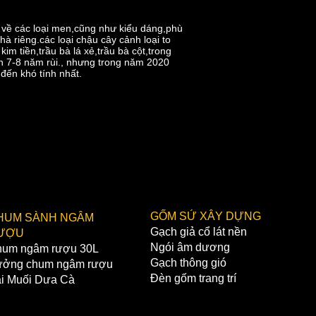
 về các loại men,cũng như kiểu dáng,phù
à riêng.các loại chậu cây cảnh loại to
 tiền,trầu bà lá xẻ,trầu bà cột,trong
ơn 7-8 năm rùi., nhưng trong năm 2020
đến khó tính nhất.
GỐM SỨ XÂY DỰNG
HUM SÀNH NGÂM
Gạch giả cổ lát nền
ƯỢU
Ngói âm dương
um ngâm rượu 30L
Gạch thông gió
ởng chum ngâm rượu
Đèn gốm trang trí
i Muối Dưa Cà