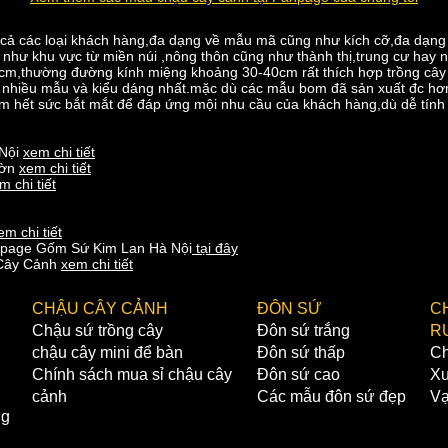
ất cả các loại khách hàng,đa dạng về mẫu mã cũng như kích cỡ,đa dạng
như khu vực từ miền núi ,nông thôn cũng như thành thị,trung cư hay nh
m,thường đường kính miệng khoảng 30-40cm rất thích hợp trồng cây kim
i có nhiều mẫu và kiểu dáng nhất.mặc dù các mẫu bom đã sản xuất đc h
om hết sức bắt mắt để đáp ứng mội nhu cầu của khách hàng,dù dễ tính 
 Nội
xem chi tiết
ườn
xem chi tiết
m chi tiết
em chi tiết
anpage Gốm Sứ Kim Lan Hà Nội
tại đây
 Cây Cảnh
xem chi tiết
CHẬU CÂY CẢNH
ĐÔN SỨ
C
Chậu sứ trồng cây
Đôn sứ trắng
R
chậu cây mini để bàn
Đôn sứ thấp
Ch
Chính sách mua sỉ chậu cây
Đôn sứ cao
Xư
cảnh
Các mẫu đôn sứ đẹp
Vạ
ng