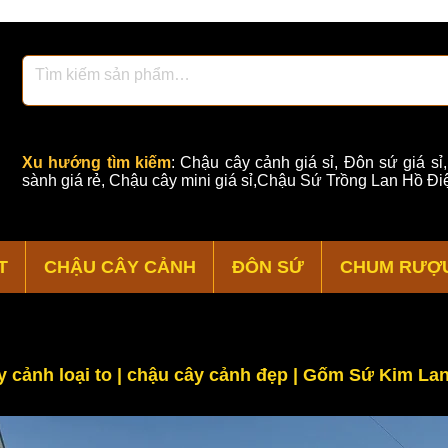
Xu hướng tìm kiếm
:
Chậu cây cảnh giá sỉ
,
Đôn sứ giá sỉ
sành giá rẻ
,
Chậu cây mini giá sỉ,Chậu Sứ Trồng Lan Hồ Điệ
T
CHẬU CÂY CẢNH
ĐÔN SỨ
CHUM RƯỢ
 cảnh loại to | chậu cây cảnh đẹp | Gốm Sứ Kim Lan