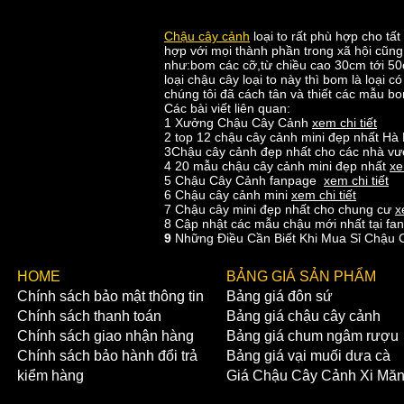
Chậu cây cảnh
loại to rất phù hợp cho t
hợp với mọi thành phần trong xã hội cũng 
như:bom các cỡ,từ chiều cao 30cm tới 50c
loại chậu cây loại to này thì bom là loạ
chúng tôi đã cách tân và thiết các mẫu b
Các bài viết liên quan:
1 Xưởng Chậu Cây Cảnh
xem chi tiết
2 top 12 chậu cây cảnh mini đẹp nhất Hà
3Chậu cây cảnh đẹp nhất cho các nhà v
4 20 mẫu chậu cây cảnh mini đẹp nhất
xe
5 Chậu Cây Cảnh fanpage
xem chi tiết
6 Chậu cây cảnh mini
xem chi tiết
7 Chậu cây mini đẹp nhất cho chung cư
x
8 Cập nhật các mẫu chậu mới nhất tại f
9
Những Điều Cần Biết Khi Mua Sỉ Chậu
​HOME
BẢNG GIÁ SẢN PHẨM
Chính sách bảo mật thông tin
Bảng giá đôn sứ
Chính sách thanh toán
Bảng giá chậu cây cảnh
Chính sách giao nhận hàng
Bảng giá chum ngâm rượu
Chính sách bảo hành đổi trả
Bảng giá vại muối dưa cà
kiểm hàng
Giá Chậu Cây Cảnh Xi Mă