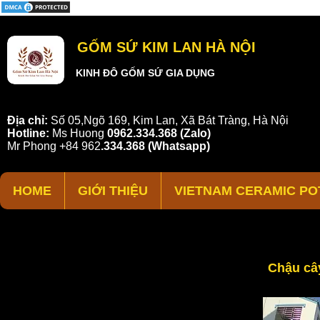
GỐM SỨ KIM LAN HÀ NỘI
KINH ĐÔ GỐM SỨ GIA DỤNG
Địa chỉ:
Số 05,Ngõ 169, Kim Lan, Xã Bát Tràng, Hà Nội
Hotline:
Ms Huong
0962.334.368 (Zalo)
Mr Phong
+84 962
.
334.368
(Whatsapp)
HOME
GIỚI THIỆU
VIETNAM CERAMIC PO
Chậu cây