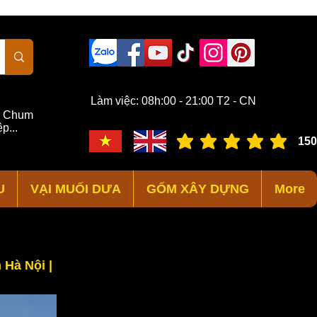
Làm việc: 08h:00 - 21:00 T2 - CN
,
Chum
p...
150
đánh giá trung bình là 3 /
U
VẠI MUỐI DƯA
GỐM XÂY DỰNG
More
 Hà Nội |