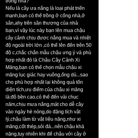
trong nhà?
Nếu là cây ưa nắng là loại phát triển 
mạnh,bạn có thể trồng ở cổng nhà,ở 
sân,ahy trên sân thượng của nhà 
bạn,vì vậy lúc này bạn lên mua chậu 
cây cảnh chịu được nắng mua và nhiệt 
độ ngoài trời lớn ,có thể lên đến trên 50 
độ c,chắc chắn mẫu chậu ưng ý và phù 
hợp nhất đó là Chậu Cây Cảnh Xi 
Măng,bạn có thể chọn mẫu chậu xi 
măng lục giác hay vuông,ống dù...sao 
cho phù hợp nhất lại không quá tốn 
diện tích,ưu điểm của chậu xi măng 
là:độ bền cao,có thể đến vài chục 
năm,chịu mưa nắng,mát cho dễ cây 
vào ngày hè nóng,do đặng tích vật 
lý,chậu làm từ vật liệu nặng,như xi 
măng,cốt thép,sỏi đá...nên chậu khá 
nặng,tuy nhiên khi để chậu với cây ở 