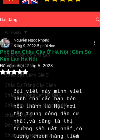
đánh giá trung bình là 3 /5, dựa trên 150 bình ch
Bài đăng
All Posts
Nguyễn Ngọc Phóng
All Posts
5 thg 9, 2022
5 phút đọc
Phố Bán Chậu Cây Ở Hà Nội | Gốm Sứ
Làng Gốm Cổ Kim Lan
Kim Lan Hà Nội
Chậu cây cảnh
Đã cập nhật:
7 thg 5, 2023
Đã xếp hạng NaN/5 sao.
Chậu Cây Cảnh Giá Sỉ
Chậu Sứ Trồng Cây Cảnh
Bài viết này mình viết 
Chậu Sứ Trồng Lan Hồ Điệp
dành cho các bạn bên 
Chậu Cây Cảnh Xi Măng Hà Nội
nội thành Hà Nội,nơi 
tập trung đông dân cư 
chậu cây mini
nhất,và cũng là thị 
Đôn Sứ
trường sầm uất nhất,có 
Chum sành ngâm rượu
lượng khách hàng tiềm 