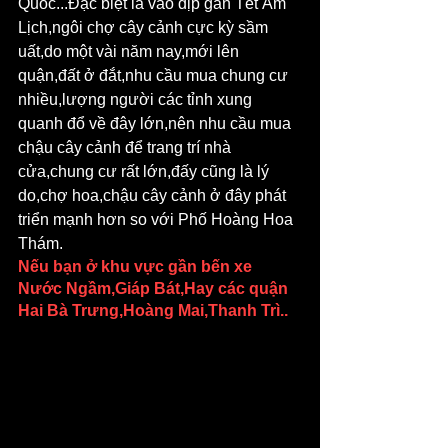
Quốc...Đặc biệt là vào dịp gần Tết Âm 
Lịch,ngôi chợ cây cảnh cực kỳ sầm 
uất,do một vài năm nay,mới lên 
quận,đất ở đắt,nhu cầu mua chung cư 
nhiều,lượng người các tỉnh xung 
quanh đổ về đây lớn,nên nhu cầu mua 
chậu cây cảnh để trang trí nhà 
cửa,chung cư rất lớn,đấy cũng là lý 
do,chợ hoa,chậu cây cảnh ở đây phát 
triển mạnh hơn so với Phố Hoàng Hoa 
Thám.
Nếu bạn ở khu vực gần bến xe 
Nước Ngầm,Giáp Bát,Hay các quận 
Hai Bà Trưng,Hoàng Mai,Thanh Trì..