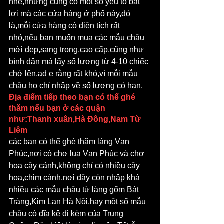
nhé,nhưng cũng có một số yếu tố bất 
lợi mà các cửa hàng ở phố này,đó 
là,mỗi cửa hàng có diện tích rất 
nhỏ,nếu bạn muốn mua các mẫu chậu 
mới đẹp,sang trọng,cao cấp,cũng như 
bình dân mà lấy số lượng từ 4-10 chiếc 
chở lên,ad e rằng rất khó,vì mỗi mẫu 
chậu họ chỉ nhập về số lượng có hạn.
Địa điểm tiếp theo bạn có thể ghé 
thăm nếu bạn ở các quận 
như:Thanh xuân,Hà Đông,Nam Từ 
Liêm
các bạn có thể ghé thăm làng Vạn 
Phúc,nơi có chợ lụa Vạn Phúc và chợ 
hoa cây cảnh,không chỉ có nhiều cây 
hoa,chim cảnh,nơi đây còn nhập khá 
nhiều các mẫu chậu từ làng gốm Bát 
Tràng,Kim Lan Hà Nội,hay một số mẫu 
chậu có đĩa kê đi kèm của Trung 