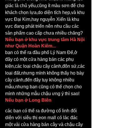
giác là chủ yếu,cũng ít màu sơn để cho 
khách chọn lựa,do diện tích hẹp,và khu 
vực Đại Kim,hay nguyễn Xiển là khu 
vực đang phát triển nên nhu cầu các 
sản phẩm cao cấp chưa nhiều chăng?
Nếu bạn ở khu vực trung tâm Hà Nội 
như Quận Hoàn Kiếm...
bạn có thể ra đầu phố Lý Nam Đế,ở 
đây có một cửa hàng bán các phụ 
kiện,các loại chậu cây cảnh,đôn sứ,các 
loại đất,nhưng mình không thấy họ bày 
cây cảnh,đến đây tuy không nhiều 
mẫu,nhưng bạn cũng có thể chọn cho 
mình những mẫu chậu ưng ý thì sao!
Nếu bạn ở Long Biên
các bạn có thể ra đường cổ linh đối 
diện với siêu thị eon mall có lác đác 
một vài cửa hàng bán cây và chậu cây 