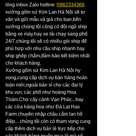
lòng inbox Zalo hotline :
0962334368
.
xưởng gốm sứ Kim Lan Hà Nội sẽ tư 
vấn và gửi mẫu và giá cho bạn,bên 
xưởng chúng tôi cũng có đội ngũ ship 
bằng xe máy,hay xe tải chạy sang phố 
24/7.chúng tôi sẽ có nhiều gói ship để 
phù hợp với nhu cầu ship nhanh hay 
ship ghép chậm,đảm bảo tiết kiệm nhất 
cho khách hàng.
Xưởng gốm sứ Kim Lan Hà Nội hy 
vọng,cung cấp dịch vụ bán hàng hoàn 
toàn mới,ngoài bán sỉ cho các đại lý 
khu vực các phố như hoàng Hoa 
Thám,Chợ cây cảnh Vạn Phúc...hay 
các cửa hàng hoa như Đà Lạt Has 
Farm chuyên nhập chậu cắm lan hồ 
điệp... chúng tôi còn có tham vọng cung 
cấp thêm dịch vụ bán lẻ trực tiếp cho 
các khách hàng muốn mua lẻ mà số 