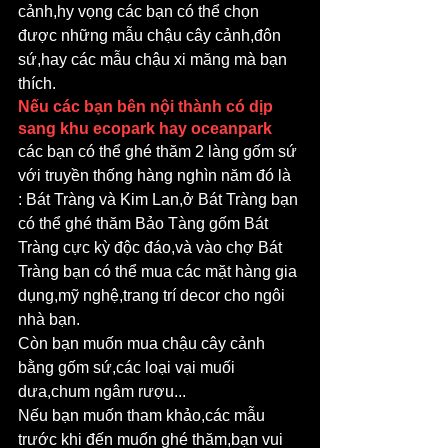
cảnh,hy vọng các bạn có thể chọn 
được những mẫu chậu cây cảnh,đôn 
sứ,hay các mẫu chậu xi măng mà bạn 
thích.
Nếu các bạn bên nội thành có dịp 
sang khu ecopark hay oceanpark 
các bạn có thể ghé thăm 2 làng gốm sứ 
với truyền thống hàng nghìn năm đó là 
: Bát Tràng và Kim Lan,ở Bát Tràng bạn 
có thể ghé thăm Bảo Tàng gốm Bát 
Tràng cực kỳ độc đáo,và vào chợ Bát 
Tràng bạn có thể mua các mặt hàng gia 
dụng,mỹ nghệ,trang trí decor cho ngôi 
nhà bạn.
Còn bạn muốn mua chậu cây cảnh 
bằng gốm sứ,các loại vại muối 
dưa,chum ngâm rượu...
Nếu bạn muốn tham khảo,các mẫu 
trước khi đến muốn ghé thăm,bạn vui 