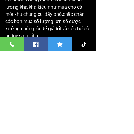
lượng kha khá,kiểu như mua cho cả 
một khu chung cư,dãy phố,chắc chắn 
các bạn mua số lượng lớn sẽ được 
xưởng chúng tôi để giá tốt và có chế độ 
hỗ trợ ship tốt ạ.
Chậu cây cảnh
Chậu Cây Cảnh Giá Sỉ
Chậu Sứ Trồng Cây Cảnh
Xem tất cả
Bài đăng liên quan