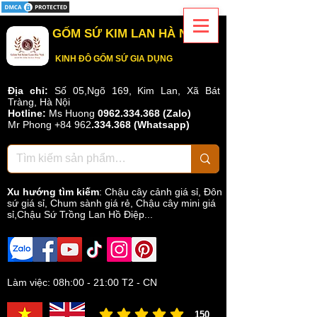
GỐM SỨ KIM LAN HÀ NỘI
KINH ĐÔ GỐM SỨ GIA DỤNG
Địa chỉ:
Số 05,Ngõ 169, Kim Lan, Xã Bát
Tràng, Hà Nội
Hotline:
Ms Huong
0962.334.368 (Zalo)
Mr Phong
+84 962
.
334.368
(Whatsapp)
Xu hướng tìm kiếm
:
Chậu cây cảnh giá sỉ
,
Đôn
sứ giá sỉ
,
Chum sành giá rẻ
,
Chậu cây mini giá
sỉ,Chậu Sứ Trồng Lan Hồ Điệp...
Làm việc: 08h:00 - 21:00 T2 - CN
150