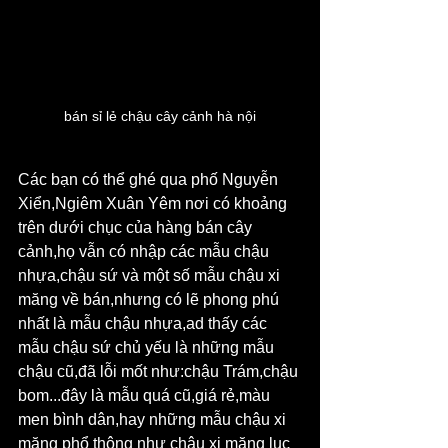
bán sỉ lẻ chậu cây cảnh hà nội
Các bạn có thể ghé qua phố Nguyễn 
Xiển,Ngiêm Xuân Yêm nơi có khoảng 
trên dưới chục của hàng bán cây 
cảnh,họ vẫn có nhập các mẫu chậu 
nhựa,chậu sứ và một số mẫu chậu xi 
măng về bán,nhưng có lẽ phong phú 
nhất là mẫu chậu nhựa,ad thấy các 
mẫu chậu sứ chủ yếu là những mẫu 
chậu cũ,đã lỗi mốt như:chậu Trám,chậu 
bom...đây là mẫu quá cũ,giá rẻ,màu 
men bình dân,hay những mẫu chậu xi 
măng phổ thông như chậu xi măng lục 