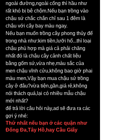
ngoài đường,ngoài cổng thì hầu như 
rất khó bị bê chộm.Nếu bạn trồng vào 
chậu sứ chắc chắn chỉ sau 1 đêm là 
chậu với cây bay màu ngay.
Nếu bạn muốn trồng cây phong thủy để 
trong nhà như:kim tiền,lưỡi hổ...thì loại 
chậu phù hợp mà giá cả phải chăng 
nhất đó là chậu cây cảnh chất liệu 
bằng gốm sứ,vừa nhẹ,màu sắc của 
men chậu vĩnh cửu,không bao giờ phai 
màu men,Vậy bạn mua chậu sứ trồng 
cây ở đâu?vừa tiện,gần,giá rẻ,không 
nói thách quá,lại có nhiều mẫu chậu 
mới nhất?
để trả lời câu hỏi này,ad sẽ đưa ra các 
gợi ý nhé:
Thứ nhất nếu bạn ở các quận như 
Đống Đa,Tây Hồ,hay Cầu Giấy