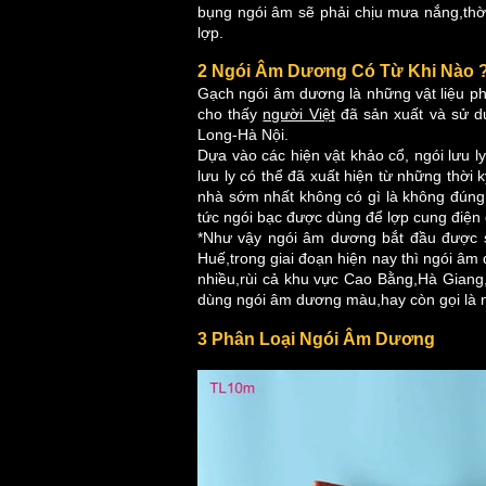
bụng ngói âm sẽ phải chịu mưa nắng,thời
lợp.
2 Ngói Âm Dương Có Từ Khi Nào 
Gạch ngói âm dương là những vật liệu phổ
cho thấy
người Việt
đã sản xuất và sử dụ
Long-Hà Nội.
Dựa vào các hiện vật khảo cổ, ngói lưu l
lưu ly có thể đã xuất hiện từ những thời 
nhà sớm nhất không có gì là không đún
tức ngói bạc được dùng để lợp cung điện c
*Như vậy ngói âm dương bắt đầu được sử
Huế,trong giai đoạn hiện nay thì ngói 
nhiều,rùi cả khu vực Cao Bằng,Hà Giang
dùng ngói âm dương màu,hay còn gọi là 
3 Phân Loại Ngói Âm Dương