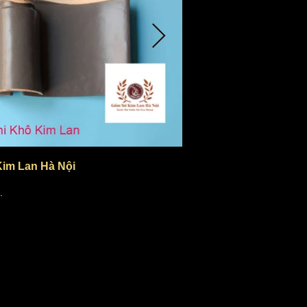
im Lan Hà Nội
.