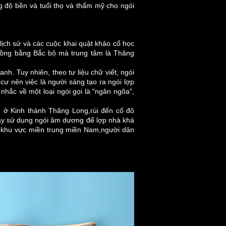
g độ bền và tuổi thọ và thẩm mỹ cho ngói
lịch sử và các cuộc khai quật khảo cổ học
 đồng bằng Bắc bộ mà trung tâm là Thăng
h. Tuy nhiên, theo tư liệu chữ viết, ngói
 cư nên việc là người sáng tạo ra ngói lợp
 nhắc về một loại ngói gọi là "ngân ngõa",
ê ở Kinh thành Thăng Long,rùi đến cố đô
ày sử dụng ngói âm dương để lợp nhà khá
g khu vực miền trung miền Nam,người dân