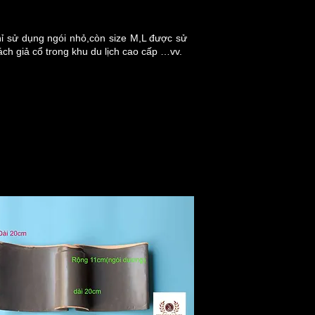
hỉ sử dụng ngói nhỏ,còn size M,L được sử
ch giả cổ trong khu du lịch cao cấp …vv.