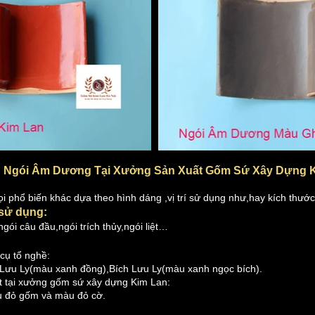
Ngói Âm Dương Tại Xưởng Sản Xuất Gốm Sứ Xây Dựng K
 phổ biến khác dựa theo hình dáng ,vị trí sử dụng như,hay kích thước
 sử dụng:
gói câu đầu,ngói trích thủy,ngói liệt…
cụ tổ nghề:
Lưu Ly(màu xanh đồng),Bích Lưu Ly(màu xanh ngọc bích).
t tại xưởng gốm sứ xây dựng Kim Lan:
 đỏ gốm và màu đỏ cờ.