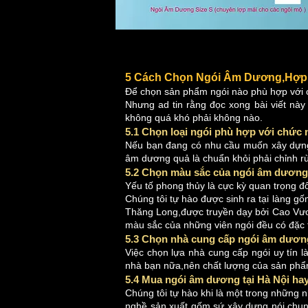
5 Cách Chọn Ngói Âm Dương,Hợp 
Để chọn sản phẩm ngói nào phù hợp với c
Nhưng ad tin rằng đọc xong bài viết này
không quá khó phải không nào.
5.1 Chọn loại ngói phù hợp với chức 
Nếu bạn đang có nhu cầu muốn xây dựng 
âm dương quả là chuẩn khỏi phải chỉnh rùi
5.2 Chọn màu sắc của ngói âm dương 
Yếu tố phong thủy là cực kỳ quan trọng đố
Chúng tôi tự hào được sinh ra tại làng g
Thăng Long,được truyền dạy bởi Cao Vươn
màu sắc của những viên ngói đều có đặc t
5.3 Chọn nhà cung cấp ngói âm dương
Việc chọn lựa nhà cung cấp ngói uy tín l
nhà bạn nữa,nên chất lượng của sản phẩm
5.4 Mua ngói âm dương tại Hà Nội hay
Chúng tôi tự hào khi là một trong những 
nghề sản xuất gốm sứ xây dựng nói chung