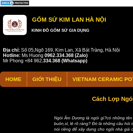
GỐM SỨ KIM LAN HÀ NỘI
KINH ĐÔ GỐM SỨ GIA DỤNG
Địa chỉ:
Số 05,Ngõ 169, Kim Lan, Xã Bát Tràng, Hà Nội
Hotline:
Ms Huong
0962.334.368 (Zalo)
Mr Phong
+84 962
.
334.368
(Whatsapp)
HOME
GIỚI THIỆU
VIETNAM CERAMIC PO
Cách Lợp Ngó
Ngói Âm Dương là ngói gì?có những tên 
buôn,sỉ, lẻ rõ ràng? Đó là những câu hỏi
nói riêng để xây dựng cho ngôi nhà giả