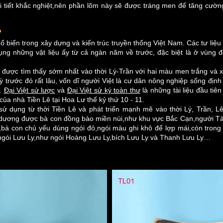
 tiết khắc nghiệt,nên phần lõm này sẽ được tráng men để tăng cườn
?
 biến trong xây dựng và kiến trúc truyền thống Việt Nam. Các tư liệu 
ng những vật liệu ấy từ cả ngàn năm về trước, đặc biệt là ở vùng
y được tìm thấy sớm nhất vào thời Lý-Trần với hai màu men trắng và xan
kỳ trước đó rất lâu, vốn dĩ người Việt là cư dân nông nghiệp sống định
g.
Đại Việt sử lược
và
Đại Việt sử ký toàn thư
là những tài liệu đầu tiên
ủa nhà Tiền Lê tại Hoa Lư thế kỷ thứ 10 - 11.
 dụng từ thời Tiền Lê và phát triển mạnh mẽ vào thời Lý, Trần, L
âm dương được bà con đồng bào miền núi,như khu vực Bắc Cạn,người T
,bà con chủ yếu dùng ngói đỏ,ngói màu ghi khô để lợp mái,còn tron
ngói Lưu Ly,như ngói Hoàng Lưu Ly,bích Lưu Ly và Thanh Lưu Ly…