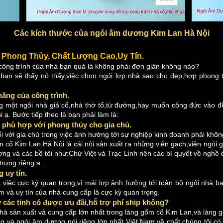
Các kích thước của ngói âm dương Kim Lan Hà Nội
Phong Thủy, Chất Lượng Cao,Uy Tín.
ông trình của nhà bạn quả là không phải đơn giản không nào?
 bạn sẽ thấy nó thấy,việc chọn ngói lợp nhà sao cho đẹp,hợp phong th
năng của công trình.
một ngôi nhà giả cổ,nhà thờ tổ,từ đường,hay muốn công đức vào đề
 ạ. Bước tiếp theo là bạn phải làm là:
phù hợp với phong thủy cho gia chủ.
i với gia chủ trong việc ảnh hưởng tới sự nghiệp kinh doanh phải khôn
ốm cổ Kim Lan Hà Nội là cái nôi sản xuất ra những viên gạch,viên ngói
g và các bề tôi như:Chử Việt và Trạc Linh nên các bí quyết về nghề 
rưng riêng ạ.
 uy tín.
à việc cực kỳ quan trọng,vì mái lợp ảnh hưởng tới toàn bộ ngôi nhà 
 và uy tín của nhà cung cấp là cực kỳ quan trọng.
 các tỉnh có được ưu đãi,hỗ trợ phí ship không?
nhà sản xuất và cung cấp lớn nhất trong làng gốm cổ Kim Lan,và làng
 và ngói âm dương nói riêng lớn nhất Việt Nam,về chất chúng tôi có t