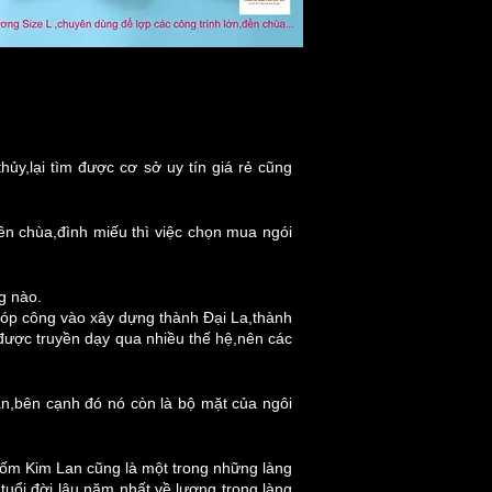
ủy,lại tìm được cơ sở uy tín giá rẻ cũng
n chùa,đình miếu thì việc chọn mua ngói
g nào.
 góp công vào xây dựng thành Đại La,thành
được truyền dạy qua nhiều thế hệ,nên các
bạn,bên cạnh đó nó còn là bộ mặt của ngôi
 gốm Kim Lan cũng là một trong những làng
uổi đời lâu năm nhất,về lượng trong làng