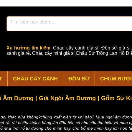
Xu hướng tìm kiếm
:
Chậu cây cảnh giá sỉ
,
Đôn sứ giá sỉ
sành giá rẻ
,
Chậu cây mini giá sỉ,Chậu Sứ Trồng Lan Hồ Điệ
T
CHẬU CÂY CẢNH
ĐÔN SỨ
CHUM RƯỢ
i Âm Dương | Giá Ngói Âm Dương | Gốm Sứ Ki
gọi khác nữa không?chúng xuất hiện từ khi nào? Mua ngói âm dương
 mà rất rất nhiều khách hàng lần đầu tiên có nhu cầu tìm hiều và mua
 cổ,nhà thờ Tổ,từ đường cho mình hay cho bố mẹ mình,hay lớn hơn 