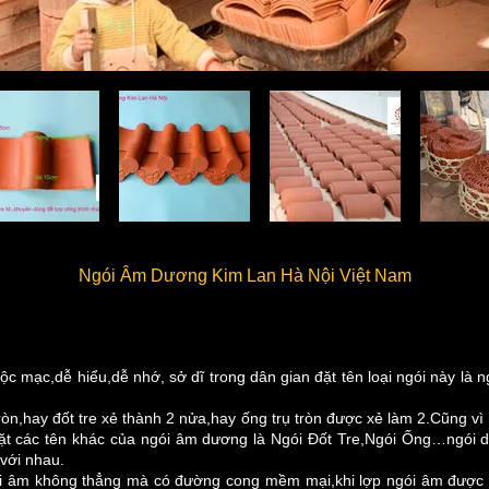
Ngói Âm Dương Kim Lan Hà Nội Việt Nam
c mạc,dễ hiểu,dễ nhớ, sở dĩ trong dân gian đặt tên loại ngói này là n
tròn,hay đốt tre xẻ thành 2 nửa,hay ống trụ tròn được xẻ làm 2.Cũng v
đặt các tên khác của ngói âm dương là Ngói Đốt Tre,Ngói Ống…ngói 
 với nhau.
ói âm không thẳng mà có đường cong mềm mại,khi lợp ngói âm được 