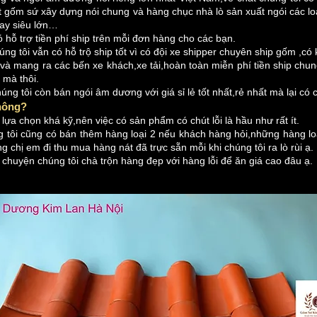
ất gốm sứ xây dựng nói chung và hàng chục nhà lò sản xuất ngói các 
hay siêu lớn…
ó hỗ trợ tiền phí ship trên mỗi đơn hàng cho các bạn.
g tôi vẫn có hỗ trộ ship tốt vì có đội xe shipper chuyên ship gốm ,có
 và mang ra các bến xe khách,xe tải,hoàn toàn miễn phí tiền ship chu
 mà thôi.
húng tôi còn bán ngói âm dương với giá sỉ lẻ tốt nhất,rẻ nhất mà lại có 
hông?
a chọn khá kỹ,nên việc có sản phẩm có chút lỗi là hầu như rất ít.
tôi cũng có bán thêm hàng loại 2 nếu khách hàng hỏi,những hàng loại
 chị em đi thu mua hàng nát đã trực sẵn mỗi khi chúng tôi ra lò rùi ạ.
huyện chúng tôi chà trộn hàng đẹp với hàng lỗi để ăn giá cao đâu ạ.