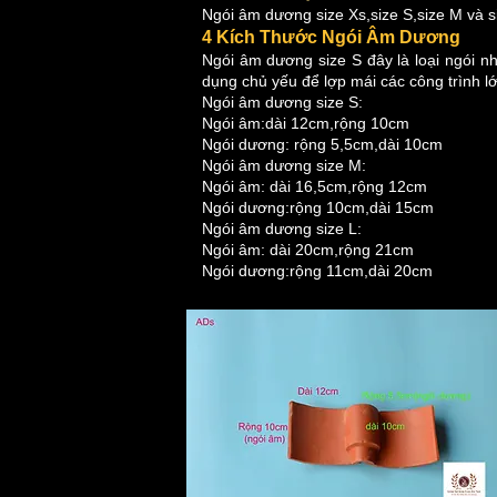
Ngói âm dương size Xs,size S,size M và s
4 Kích Thước Ngói Âm Dương
Ngói âm dương size S đây là loại ngói n
dụng chủ yếu để lợp mái các công trình l
Ngói âm dương size S:
Ngói âm:dài 12cm,rộng 10cm
Ngói dương: rộng 5,5cm,dài 10cm
Ngói âm dương size M:
Ngói âm: dài 16,5cm,rộng 12cm
Ngói dương:rộng 10cm,dài 15cm
Ngói âm dương size L:
Ngói âm: dài 20cm,rộng 21cm
Ngói dương:rộng 11cm,dài 20cm