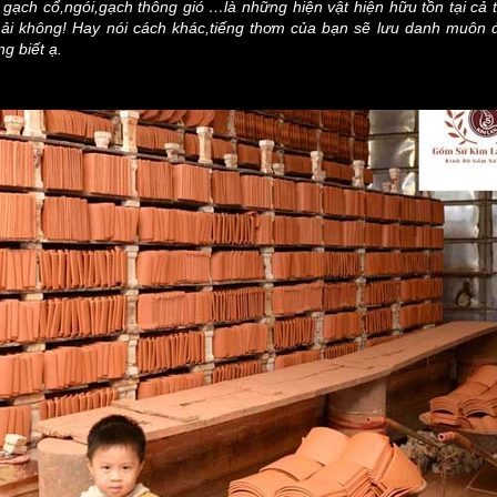
gạch cổ,ngói,gạch thông gió …là những hiện vật hiện hữu tồn tại c
i không! Hay nói cách khác,tiếng thơm của bạn sẽ lưu danh muôn đời
g biết ạ.