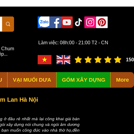
Làm việc: 08h:00 - 21:00 T2 - CN
,
Chum
p...
150
đánh giá trung bình là 3 /
U
VẠI MUỐI DƯA
GỐM XÂY DỰNG
More
m Lan Hà Nội
 ở đâu rẻ nhất mà lại công khai giá bán
 ngói xây dựng nói chung và ngói âm dương
là bạn muốn công đức vào nhà thờ họ,đền