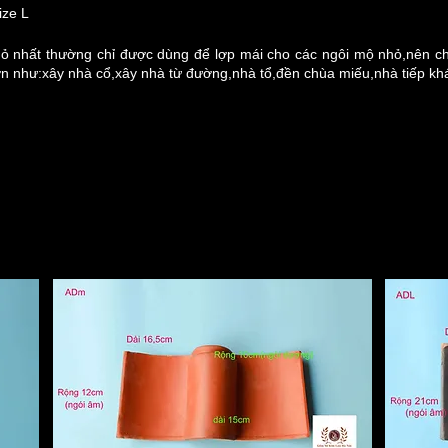
ize L
hỏ nhất thường chỉ được dùng để lợp mái cho các ngôi mộ nhỏ,nên c
ớn như:xây nhà cổ,xây nhà từ đường,nhà tổ,đền chùa miếu,nhà tiếp khá