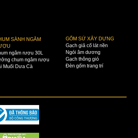
GỐM SỨ XÂY DỰNG
HUM SÀNH NGÂM
Gạch giả cổ lát nền
ƯỢU
Ngói âm dương
um ngâm rượu 30L
Gạch thông gió
ởng chum ngâm rượu
Đèn gốm trang trí
i Muối Dưa Cà