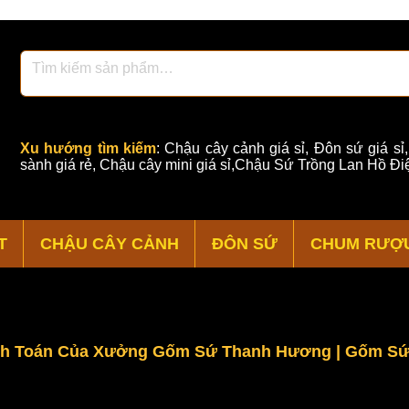
Xu hướng tìm kiếm
:
Chậu cây cảnh giá sỉ
,
Đôn sứ giá sỉ
sành giá rẻ
,
Chậu cây mini giá sỉ,Chậu Sứ Trồng Lan Hồ Điệ
T
CHẬU CÂY CẢNH
ĐÔN SỨ
CHUM RƯỢ
nh Toán Của Xưởng Gốm Sứ Thanh Hương | Gốm Sứ 