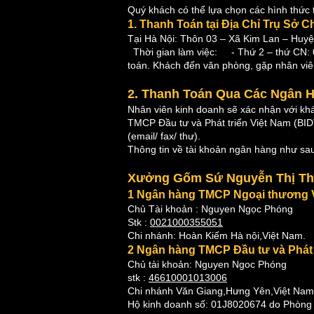
Quý khách có thể lựa chọn các hình thức
1. Thanh Toán tại Địa Chỉ Trụ S
Tại Hà Nội: Thôn 03 – Xã Kim Lan – Huyệ
Thời gian làm việc: - Thứ 2 – thứ CN: 0
toán. Khách đến văn phòng, gặp nhân viên
2. Thanh Toán Qua Các Ngân 
Nhân viên kinh doanh sẽ xác nhận với k
TMCP Đầu tư và Phát triển Việt Nam (BIDV
(email/ fax/ thư).
Thông tin về tài khoản ngân hàng như sa
Xưởng Gốm Sứ Nguyễn Thị T
1
Ngân hàng TMCP Ngoại thương 
Chủ Tài khoản : Nguyen Ngọc Phóng
Stk :
0021000355051
Chi nhánh: Hoàn Kiếm Hà nội,Việt Nam.
2 Ngân hàng TMCP Đầu tư và Phát t
Chủ tài khoản: Nguyen Ngoc Phóng
stk :
46610001013006
Chi nhánh Văn Giang,Hưng Yên,Việt Nam
Hộ kinh doanh số: 01J8020674 do Phòng