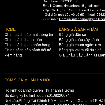
Điện thoại: 0962334368
Email:
Gomsukimlanhanoi@gmaill.com
- Địa Chỉ Trụ Sở Chính: Thôn 03 – Xã Ki
- Gọi điện trực tiếp về số điện thoại: 0
- Gửi mail:
Gomsukimlanhanoi@gmaill.c
​HOME
BẢNG GIÁ SẢN PHẨM
Chính sách bảo mật thông tin
Bảng giá đôn sứ
Chính sách thanh toán
Bảng giá chậu cây cảnh
Chính sách giao nhận hàng
Bảng giá chum ngâm rượu
Chính sách bảo hành đổi trả
Bảng giá vại muối dưa cà
kiểm hàng
Giá Chậu Cây Cảnh Xi Mă
GỐM SỨ KIM LAN HÀ NỘI
Hộ kinh doanh:Nguyễn Thị Thanh Hương
Số đăng ký hộ kinh doanh:01J8020674
Nơi cấp:Phòng Tài Chính Kế Hoạch,Huyện Gia Lâm,TP Hà 