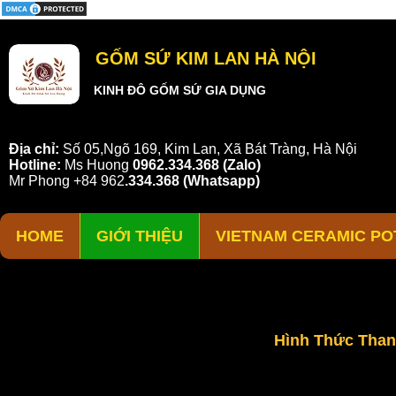
GỐM SỨ KIM LAN HÀ NỘI
KINH ĐÔ GỐM SỨ GIA DỤNG
Địa chỉ:
Số 05,Ngõ 169, Kim Lan, Xã Bát Tràng, Hà Nội
Hotline:
Ms Huong
0962.334.368 (Zalo)
Mr Phong
+84 962
.
334.368
(Whatsapp)
HOME
GIỚI THIỆU
VIETNAM CERAMIC PO
Hình Thức Tha