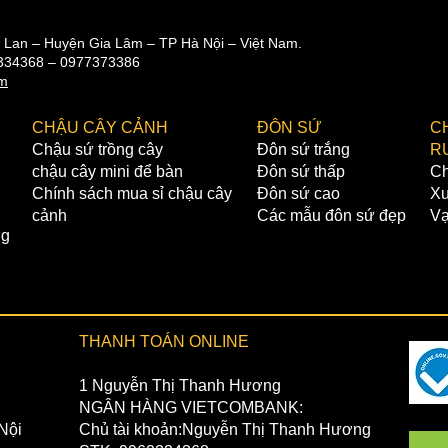
m Lan – Huyện Gia Lâm – TP Hà Nội – Việt Nam.
962334368 – 0977373386
om
CHẬU CÂY CẢNH
ĐÔN SỨ
C
Chậu sứ trồng cây
Đôn sứ trắng
R
chậu cây mini để bàn
Đôn sứ thấp
Ch
Chính sách mua sỉ chậu cây
Đôn sứ cao
Xư
cảnh
Các mẫu đôn sứ đẹp
Vạ
ng
THANH TOÁN ONLINE
1 Nguyễn Thị Thanh Hương
NGÂN HÀNG VIETCOMBANK:
Nội
Chủ tài khoản:Nguyễn Thị Thanh Hương