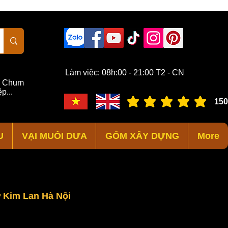
Làm việc: 08h:00 - 21:00 T2 - CN
,
Chum
p...
150
đánh giá trung bình là 3 /
U
VẠI MUỐI DƯA
GỐM XÂY DỰNG
More
Kim Lan Hà Nội