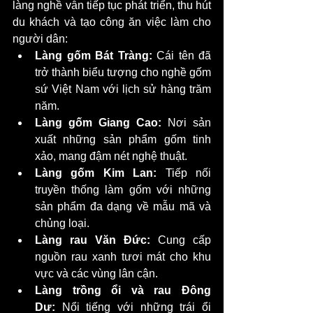
làng nghề vẫn tiếp tục phát triển, thu hút 
du khách và tạo công ăn việc làm cho 
người dân:
Làng gốm Bát Tràng:
 Cái tên đã 
trở thành biểu tượng cho nghề gốm 
sứ Việt Nam với lịch sử hàng trăm 
năm.
Làng gốm Giang Cao:
 Nơi sản 
xuất những sản phẩm gốm tinh 
xảo, mang đậm nét nghệ thuật.
Làng gốm Kim Lan:
 Tiếp nối 
truyền thống làm gốm với những 
sản phẩm đa dạng về mẫu mã và 
chủng loại.
Làng rau Văn Đức:
 Cung cấp 
nguồn rau xanh tươi mát cho khu 
vực và các vùng lân cận.
Làng trồng ổi và rau Đông 
Dư:
 Nổi tiếng với những trái ổi 