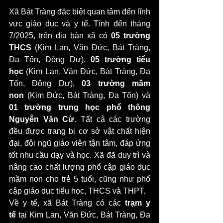
Xã Bát Tràng đặc biệt quan tâm đến lĩnh 
vực giáo dục và y tế. Tính đến tháng 
7/2025, trên địa bàn xã có 
05 trường 
THCS
 (Kim Lan, Văn Đức, Bát Tràng, 
Đa Tốn, Đông Dư), 
05 trường tiểu 
học
 (Kim Lan, Văn Đức, Bát Tràng, Đa 
Tốn, Đông Dư), 
03 trường mầm 
non
 (Kim Đức, Bát Tràng, Đa Tốn) và 
01 trường trung học phổ thông 
Nguyễn Văn Cừ
. Tất cả các trường 
đều được trang bị cơ sở vật chất hiện 
đại, đội ngũ giáo viên tận tâm, đáp ứng 
tốt nhu cầu dạy và học. Xã đã duy trì và 
nâng cao chất lượng phổ cập giáo dục 
mầm non cho trẻ 5 tuổi, cũng như phổ 
cập giáo dục tiểu học, THCS và THPT.
Về y tế, xã Bát Tràng có các 
trạm y 
tế
 tại Kim Lan, Văn Đức, Bát Tràng, Đa 