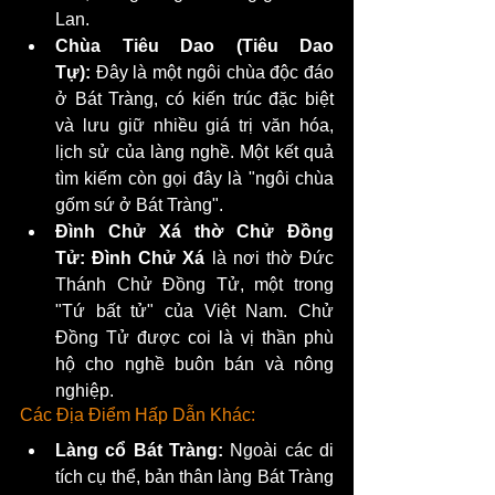
Lan.
Chùa Tiêu Dao (Tiêu Dao 
Tự):
 Đây là một ngôi chùa độc đáo 
ở Bát Tràng, có kiến trúc đặc biệt 
và lưu giữ nhiều giá trị văn hóa, 
lịch sử của làng nghề. Một kết quả 
tìm kiếm còn gọi đây là "ngôi chùa 
gốm sứ ở Bát Tràng".
Đình Chử Xá thờ Chử Đồng 
Tử:
Đình Chử Xá
 là nơi thờ Đức 
Thánh Chử Đồng Tử, một trong 
"Tứ bất tử" của Việt Nam. Chử 
Đồng Tử được coi là vị thần phù 
hộ cho nghề buôn bán và nông 
nghiệp.
Các Địa Điểm Hấp Dẫn Khác:
Làng cổ Bát Tràng:
 Ngoài các di 
tích cụ thể, bản thân làng Bát Tràng 