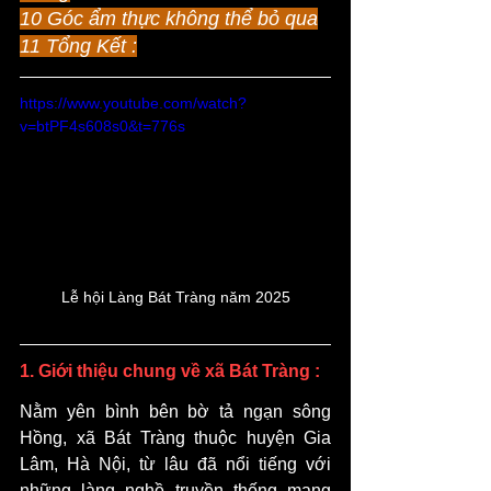
10 Góc ẩm thực không thể bỏ qua
11 Tổng Kết :
https://www.youtube.com/watch?
v=btPF4s608s0&t=776s
Lễ hội Làng Bát Tràng năm 2025
1. Giới thiệu chung về xã Bát Tràng :
Nằm yên bình bên bờ tả ngạn sông 
Hồng, xã Bát Tràng thuộc huyện Gia 
Lâm, Hà Nội, từ lâu đã nổi tiếng với 
những làng nghề truyền thống mang 