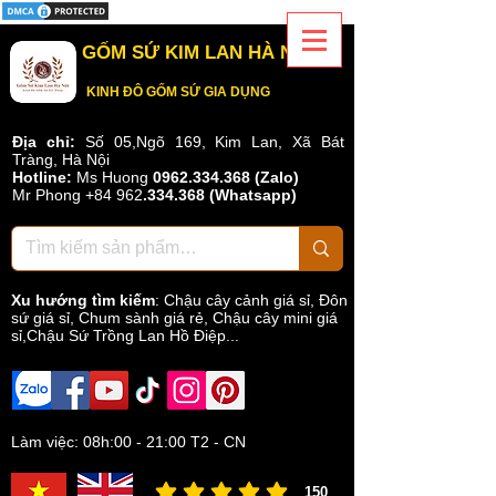
GỐM SỨ KIM LAN HÀ NỘI
KINH ĐÔ GỐM SỨ GIA DỤNG
Địa chỉ:
Số 05,Ngõ 169, Kim Lan, Xã Bát
Tràng, Hà Nội
Hotline:
Ms Huong
0962.334.368 (Zalo)
Mr Phong
+84 962
.
334.368
(Whatsapp)
Xu hướng tìm kiếm
:
Chậu cây cảnh giá sỉ
,
Đôn
sứ giá sỉ
,
Chum sành giá rẻ
,
Chậu cây mini giá
sỉ,Chậu Sứ Trồng Lan Hồ Điệp...
Làm việc: 08h:00 - 21:00 T2 - CN
150