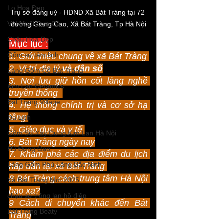
Lọ Hoa Đẹp
Trụ sở đảng uỷ - HDND Xã Bát Tràng tại 72 
Vại Muối Dưa Cà
đường Giang Cao, Xã Bát Tràng, Tp Hà Nội
Chậu Hoa Đẹp
Mục lục :
Gốm sứ tâm linh
1. Giới thiệu chung về xã Bát Tràng 
2. Vị trí địa lý 
và dân số
Làng Gốm Cổ Bát Tràng
3. Nơi lưu giữ hồn cốt làng nghề 
Kim Lan Ceramics
truyền thống  
Bat Trang Village
4. Hệ thống chính trị và cơ sở hạ 
tầng 
Du Lịch
5. Giáo dục và y tế 
Gốm Sứ Xây Dựng Kim Lan Hà Nội
6. Bát Tràng ngày nay
Hũ Đựng Gạo
7. Khám phá các địa điểm du lịch 
Làng Gốm Phù Lãng Bắc Ninh
hấp dẫn tại xã Bát Tràng 
8 Bát Tràng cách trung tâm Hà Nội 
Xã Bát Tràng Mới 2025
bao xa?
chậu sứ trồng lan hồ điệp
9 Cách di chuyển khác đến Bát 
Bát Tràng Beaty
Tràng