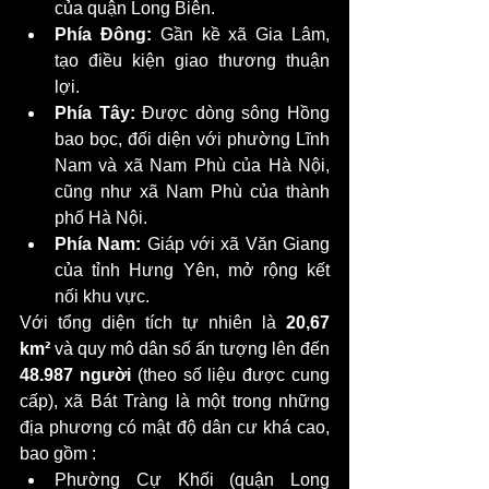
của quận Long Biên.
Phía Đông:
 Gần kề xã Gia Lâm, 
tạo điều kiện giao thương thuận 
lợi.
Phía Tây:
 Được dòng sông Hồng 
bao bọc, đối diện với phường Lĩnh 
Nam và xã Nam Phù của Hà Nội, 
cũng như xã Nam Phù của thành 
phố Hà Nội.
Phía Nam:
 Giáp với xã Văn Giang 
của tỉnh Hưng Yên, mở rộng kết 
nối khu vực.
Với tổng diện tích tự nhiên là 
20,67 
km²
 và quy mô dân số ấn tượng lên đến 
48.987 người
 (theo số liệu được cung 
cấp), xã Bát Tràng là một trong những 
địa phương có mật độ dân cư khá cao, 
bao gồm :
Phường Cự Khối (quận Long 