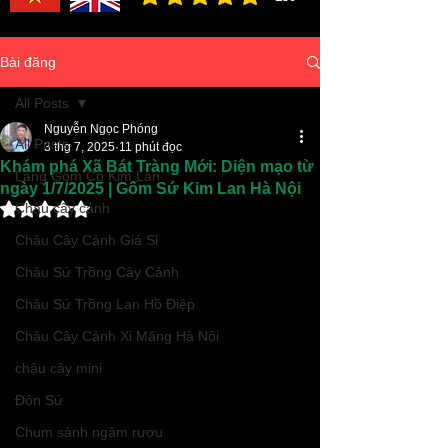
đánh giá trung bình là 3 /5, dựa trên 150 bình ch
Bài đăng
All Posts
Nguyễn Ngọc Phóng
All Posts
3 thg 7, 2025
11 phút đọc
Khám phá Xã Bát Tràng Mới: Diện mạo từ
Làng Gốm Cổ Kim Lan
ngày 1/7/2025 | Gốm Sứ Kim Lan Hà Nội
Đã xếp hạng NaN/5 sao.
Chậu cây cảnh
Chậu Cây Cảnh Giá Sỉ
Chậu Sứ Trồng Cây Cảnh
Chậu Sứ Trồng Lan Hồ Điệp
Chậu Cây Cảnh Xi Măng Hà Nội
chậu cây mini
Đôn Sứ
Chum sành ngâm rượu