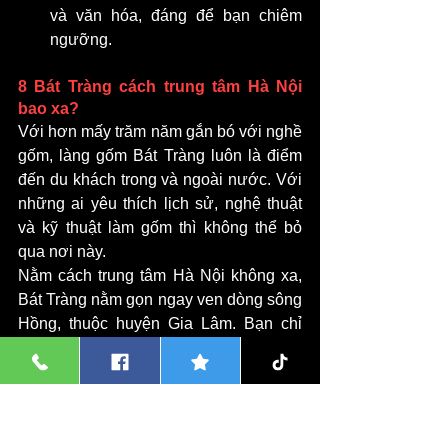
và văn hóa, đáng để bạn chiêm 
ngưỡng.
8 Bát Tràng cách trung tâm Hà Nội 
bao xa?
Với hơn mấy trăm năm gắn bó với nghề 
gốm, làng gốm Bát Tràng luôn là điểm 
đến du khách trong và ngoài nước. Với 
những ai yêu thích lịch sử, nghệ thuật 
và kỹ thuật làm gốm thì không thể bỏ 
qua nơi này.
Nằm cách trung tâm Hà Nội không xa, 
Bát Tràng nằm gọn ngay ven dòng sông 
Hồng, thuộc huyện Gia Lâm. Bạn chỉ 
cần đi từ trung tâm Hà Nội hướng về 
phía Đông Nam khoảng 17km là đến. 
Để di chuyển đến đây, bạn sẽ có rất 
nhiều lựa chọn như đi xe máy, ô tô, xe 
buýt…