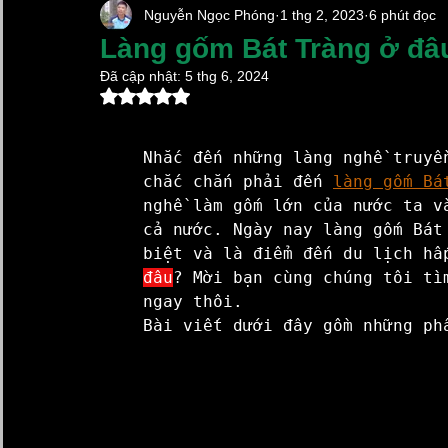
Nguyễn Ngọc Phóng
1 thg 2, 2023
6 phút đọc
Chậu Sứ Trồng Lan Hồ Điệp
Chậu Cây Cảnh Xi 
Làng gốm Bát Tràng ở đ
Đã cập nhật:
5 thg 6, 2024
Đã xếp hạng NaN/5 sao.
Chum sành ngâm rượu
Lọ Hoa Đẹp
Vại Muố
Nhắc đến những làng nghề truyề
Làng Gốm Cổ Bát Tràng
Kim Lan Ceramics
chắc chắn phải đến 
làng gốm Bá
nghề làm gốm lớn của nước ta v
cả nước. Ngày nay làng gốm Bát
biệt và là điểm đến du lịch hấ
Gốm Sứ Xây Dựng Kim Lan Hà Nội
Hũ Đựng Gạ
đâu
? Mời bạn cùng chúng tôi tì
ngay thôi.

Bài viết dưới đây gồm những ph
Xã Bát Tràng Mới 2025
chậu sứ trồng lan hồ điệp