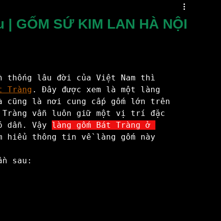
Măng Hà Nội
chậu cây mini
Đôn Sứ
âu | GỐM SỨ KIM LAN HÀ NỘI
i Dưa Cà
Chậu Hoa Đẹp
Gốm sứ tâm linh
n thống lâu đời của Việt Nam thì 
Bat Trang Village
Du Lịch
t Tràng
. Đây được xem là một làng 
à cũng là nơi cung cấp gốm lớn trên 
 Tràng vẫn luôn giữ một vị trí đặc 
p dẫn. Vậy 
làng gốm Bát Tràng ở 
o
Làng Gốm Phù Lãng Bắc Ninh
m hiểu thông tin về làng gốm này 
ần sau: 
Bát Tràng Beaty