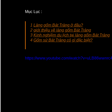
Mục Lục :
1 
Làng gốm Bát Tràng ở đâu?
2 
giới thiệu về làng gốm Bát Tràng
3 
Kinh nghiệm du lịch tại làng gốm Bát Tràng
4 
Gốm sứ Bát Tràng có gì đặc biệt?
https://www.youtube.com/watch?v=uLB86wwnrc