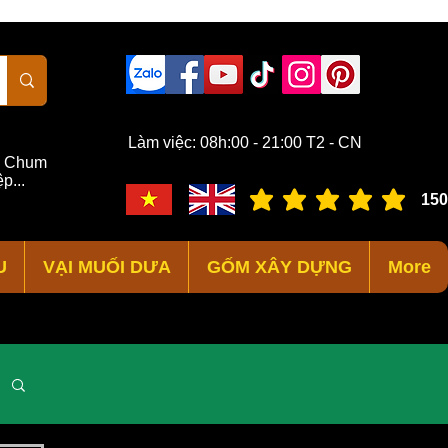
Làm việc: 08h:00 - 21:00 T2 - CN
,
Chum
p...
150
đánh giá trung bình là 3 /
U
VẠI MUỐI DƯA
GỐM XÂY DỰNG
More