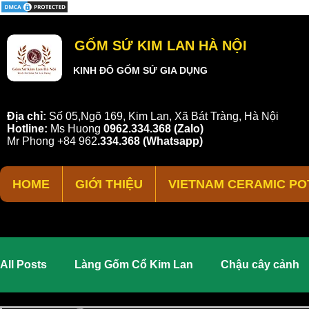
GỐM SỨ KIM LAN HÀ NỘI
KINH ĐÔ GỐM SỨ GIA DỤNG
Địa chỉ:
Số 05,Ngõ 169, Kim Lan, Xã Bát Tràng, Hà Nội
Hotline:
Ms Huong
0962.334.368 (Zalo)
Mr Phong
+84 962
.
334.368
(Whatsapp)
HOME
GIỚI THIỆU
VIETNAM CERAMIC PO
All Posts
Làng Gốm Cổ Kim Lan
Chậu cây cảnh