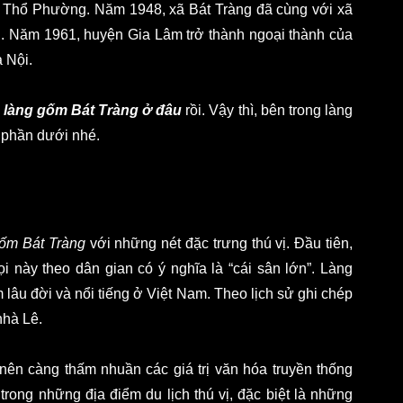
ch Thổ Phường. Năm 1948, xã Bát Tràng đã cùng với xã 
 Năm 1961, huyện Gia Lâm trở thành ngoại thành của 
 Nội. 
 
làng gốm Bát Tràng ở đâu
 rồi. Vậy thì, bên trong làng 
ở phần dưới nhé.
gốm Bát Tràng
 với những nét đặc trưng thú vị. Đầu tiên, 
i này theo dân gian có ý nghĩa là “cái sân lớn”. Làng 
âu đời và nổi tiếng ở Việt Nam. Theo lịch sử ghi chép 
nhà Lê. 
n càng thấm nhuần các giá trị văn hóa truyền thống 
ong những địa điểm du lịch thú vị, đặc biệt là những 