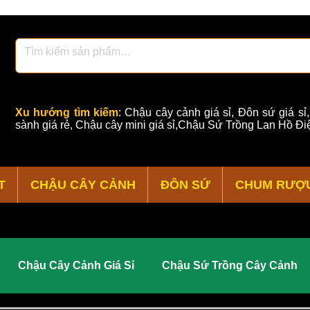
Xu hướng tìm kiếm
:
Chậu cây cảnh giá sỉ
,
Đôn sứ giá sỉ
sành giá rẻ
,
Chậu cây mini giá sỉ,Chậu Sứ Trồng Lan Hồ Điệ
T
CHẬU CÂY CẢNH
ĐÔN SỨ
CHUM RƯỢ
Chậu Cây Cảnh Giá Sỉ
Chậu Sứ Trồng Cây Cảnh