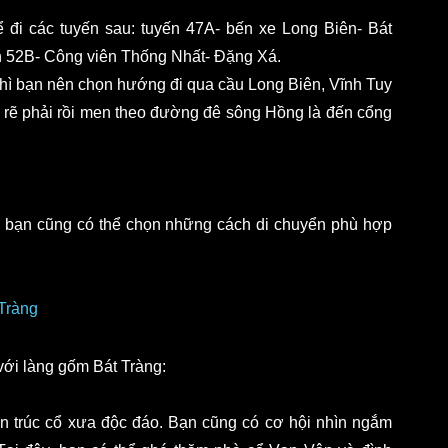
 đi các tuyến sau: tuyến 47A- bến xe Long Biên- Bát 
ến 52B- Công viên Thống Nhất- Đặng Xá.
 thì bạn nên chọn hướng đi qua cầu Long Biên, Vĩnh Tuy 
 rẽ phải rồi men theo đường đê sông Hồng là đến cổng 
ra bạn cũng có thể chọn những cách di chuyển phù hợp 
 Tràng
với làng gốm Bát Tràng:
ến trúc cổ xưa độc đáo. Bạn cũng có cơ hội nhìn ngắm 