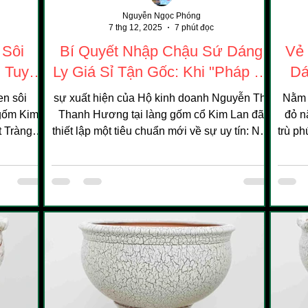
Nguyễn Ngọc Phóng
7 thg 12, 2025
7 phút đọc
 Sôi
Bí Quyết Nhập Chậu Sứ Dáng
Vẻ
: Tuyệt
Ly Giá Sỉ Tận Gốc: Khi "Pháp Lý
Dá
Đà Lạt
Minh Bạch" Trở Thành Bảo
Gốm
en sôi
sự xuất hiện của Hộ kinh doanh Nguyễn Thị
Nằm 
026
Chứng Vàng Cho Chất Lượng
 gốm Kim
Thanh Hương tại làng gốm cổ Kim Lan đã
đỏ n
 Tràng,
thiết lập một tiêu chuẩn mới về sự uy tín: Nơi
trù ph
một cơn
mà tính pháp lý minh bạch được coi là "bảo
được 
điển pha
chứng vàng" cho niềm tin của khách hàng.
sứ
h tế. Bài
thàn
ắc về giá
Trà
nhất cho
nhiê
ượng hạng
phát 
làng
sản 