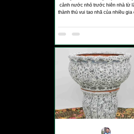
cảnh nước nhỏ trước hiên nhà từ l
thành thú vui tao nhã của nhiều gia 
Để những bông sen nở rực rỡ, n
súng khoe sắc thắm thì việc lựa 
chiếc chậu phù hợp là yếu tố quy
hàng đầu. Giữa vô vàn chất liệu, 
xi măng nổi lên như một sự lựa c
hảo nhờ độ bền vượt trội, khả n
nước tốt và vẻ đẹp mộc mạc, đậ
truyền thống.