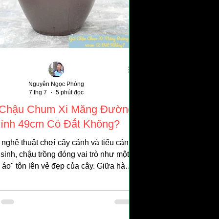
Nguyễn Ngọc Phóng
7 thg 7
5 phút đọc
 Chậu Chum Xi Măng Đường
ính 49cm Có Đắt Không?
 nghệ thuật chơi cây cảnh và tiểu cảnh
 sinh, chậu trồng đóng vai trò như một
 áo" tôn lên vẻ đẹp của cây. Giữa hàng
 chất liệu hiện đại, chậu chum xi măng
ổ với dáng bầu truyền thống vẫn là lựa
 hàng đầu để trồng các loài hoa nước
en, súng. Tuy nhiên, khi tìm kiếm một