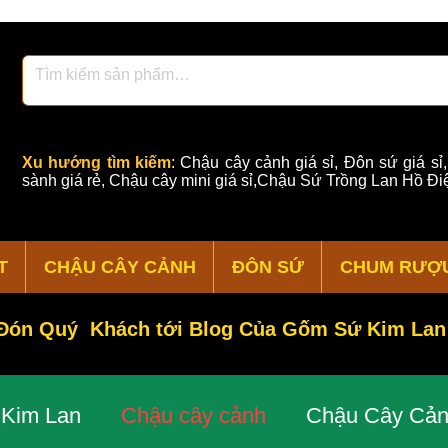
Xu hướng tìm kiếm
:
Chậu cây cảnh giá sỉ
,
Đôn sứ giá sỉ
sành giá rẻ
,
Chậu cây mini giá sỉ,Chậu Sứ Trồng Lan Hồ Điệ
T
CHẬU CÂY CẢNH
ĐÔN SỨ
CHUM RƯỢ
ón Quý Khách tới Blog Của Gốm Sứ Kim Lan
Kim Lan
Chậu cây cảnh
Chậu Cây Cản