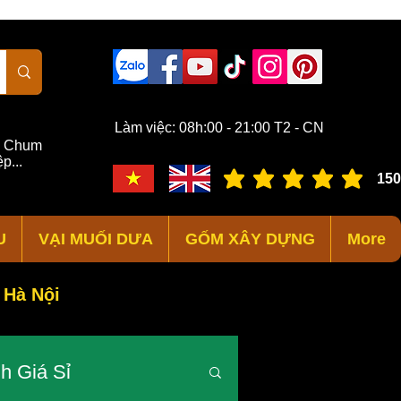
Làm việc: 08h:00 - 21:00 T2 - CN
,
Chum
p...
150
đánh giá trung bình là 3 /
U
VẠI MUỐI DƯA
GỐM XÂY DỰNG
More
 Hà Nội
h Giá Sỉ