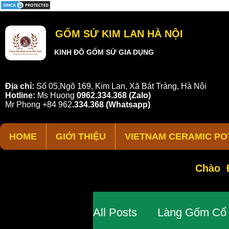
GỐM SỨ KIM LAN HÀ NỘI
KINH ĐÔ GỐM SỨ GIA DỤNG
Địa chỉ:
Số 05,Ngõ 169, Kim Lan, Xã Bát Tràng, Hà Nội
Hotline:
Ms Huong
0962.334.368 (Zalo)
Mr Phong
+84 962
.
334.368
(Whatsapp)
HOME
GIỚI THIỆU
VIETNAM CERAMIC PO
Chào Đ
All Posts
Làng Gốm Cổ 