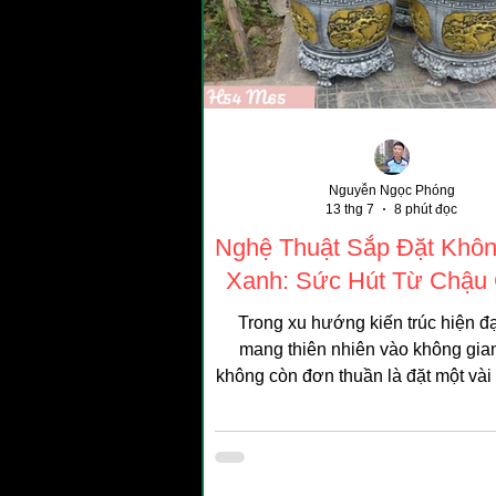
Nguyễn Ngọc Phóng
13 thg 7
8 phút đọc
Nghệ Thuật Sắp Đặt Khôn
Xanh: Sức Hút Từ Chậu
Xi Măng Nền Vàng Trồn
Trong xu hướng kiến trúc hiện đạ
Chanh
mang thiên nhiên vào không gia
không còn đơn thuần là đặt một vài
ở góc sân hay ban công. Đó là m
thuật sắp đặt, nơi mà bản thân ch
trồng cũng là một tác phẩm nghệ th
lên vẻ đẹp và sức sống của loài c