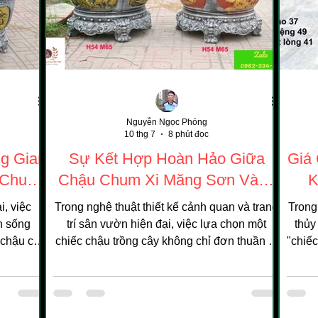
Nguyễn Ngọc Phóng
10 thg 7
8 phút đọc
g Gian
Sự Kết Hợp Hoàn Hảo Giữa
Giá
 Chum
Chậu Chum Xi Măng Sơn Vàng
K
g Cây
Đỏ Và Cây Hoa Nguyệt Quế
i, việc
Trong nghệ thuật thiết kế cảnh quan và trang
Trong
n sống
trí sân vườn hiện đại, việc lựa chọn một
thủy
 chậu cây
chiếc chậu trồng cây không chỉ đơn thuần là
"chiếc
ột nghệ
tìm nơi chứa đất, mà đó là nghệ thuật nâng
loạt
iếc chậu
tầm giá trị của cây cảnh. Giữa hàng trăm
giả c
uật, tôn
mẫu mã trên thị trường, chậu chum xi măng
chọn
ây mà nó
sơn nền vàng, đỏ nổi lên như một biểu
như s