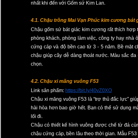
nhất khi đến với Gốm sứ Kim Lan. 
4.1. Chậu trồng Mai Vạn Phúc kim cương bát g
Chậu gốm sứ bát giác kim cương rất thích hợp tr
phòng khách, phòng làm việc, công ty hay nhà ở,
cứng cáp và độ bền cao từ 3 - 5 năm. Bề mặt ch
chậu giúp cây dễ dàng thoát nước. Màu sắc đa dạ
chọn. 
4.2. Chậu xi măng vuông F53 
Link sản phẩm: 
https://bit.ly/40vZ0XO
Chậu xi măng vuông F53 là “trợ thủ đắc lực” giú
hài hòa hơn bao giờ hết. Bạn có thể sử dụng mẫu
lối đi. 
Chậu có thiết kế hình vuông được chế từ đá cùng
chậu cứng cáp, bền lâu theo thời gian. Mẫu F53