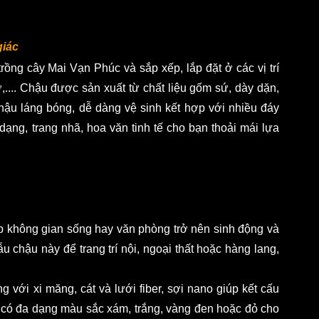
iác 
ồng cây Mai Vạn Phúc và sắp xếp, lắp đặt ở các vị trí 
.... Chậu được sản xuất từ chất liệu gốm sứ, dày dặn, 
ậu láng bóng, dễ dàng vệ sinh kết hợp với nhiều đáy 
ng, trang nhã, hoa văn tinh tế cho bạn thoải mái lựa 
p không gian sống hay văn phòng trở nên sinh động và 
 chậu này để trang trí nội, ngoại thất hoặc hàng lang, 
 với xi măng, cát và lưới fiber, sợi nano giúp kết cấu 
 có đa dạng màu sắc xám, trắng, vàng đen hoặc đỏ cho 