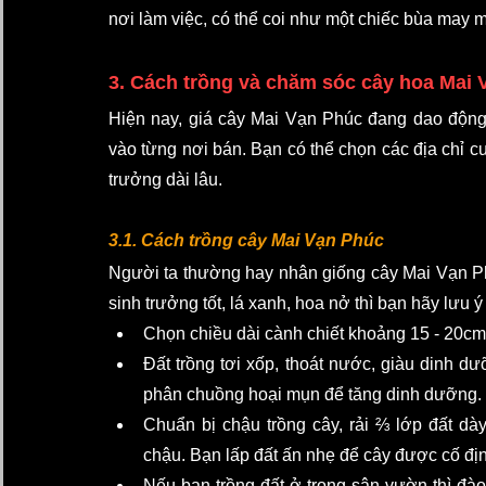
nơi làm việc, có thể coi như một chiếc bùa may mắ
3. Cách trồng và chăm sóc cây hoa Mai 
Hiện nay, giá cây Mai Vạn Phúc đang dao động ch
vào từng nơi bán. Bạn có thể chọn các địa chỉ c
trưởng dài lâu. 
3.1. Cách trồng cây Mai Vạn Phúc
Người ta thường hay nhân giống cây Mai Vạn P
sinh trưởng tốt, lá xanh, hoa nở thì bạn hãy lưu ý
Chọn chiều dài cành chiết khoảng 15 - 20cm
Đất trồng tơi xốp, thoát nước, giàu dinh d
phân chuồng hoại mụn để tăng dinh dưỡng. 
Chuẩn bị chậu trồng cây, rải ⅔ lớp đất dày
chậu. Bạn lấp đất ấn nhẹ để cây được cố định
Nếu bạn trồng đất ở trong sân vườn thì đào