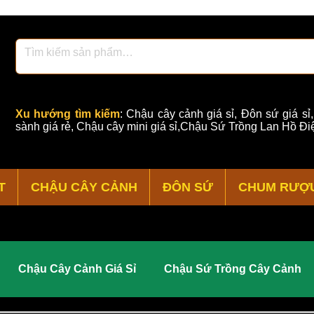
Xu hướng tìm kiếm
:
Chậu cây cảnh giá sỉ
,
Đôn sứ giá sỉ
sành giá rẻ
,
Chậu cây mini giá sỉ,Chậu Sứ Trồng Lan Hồ Điệ
T
CHẬU CÂY CẢNH
ĐÔN SỨ
CHUM RƯỢ
Chậu Cây Cảnh Giá Sỉ
Chậu Sứ Trồng Cây Cảnh