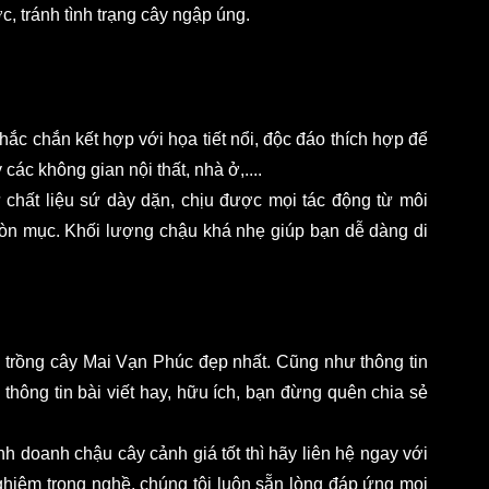
, tránh tình trạng cây ngập úng. 
hắc chắn kết hợp với họa tiết nổi, độc đáo thích hợp để 
các không gian nội thất, nhà ở,.... 
chất liệu sứ dày dặn, chịu được mọi tác động từ môi 
òn mục. Khối lượng chậu khá nhẹ giúp bạn dễ dàng di 
ậu trồng cây Mai Vạn Phúc đẹp nhất. Cũng như thông tin 
thông tin bài viết hay, hữu ích, bạn đừng quên chia sẻ 
 doanh chậu cây cảnh giá tốt thì hãy liên hệ ngay với 
iệm trong nghề, chúng tôi luôn sẵn lòng đáp ứng mọi 