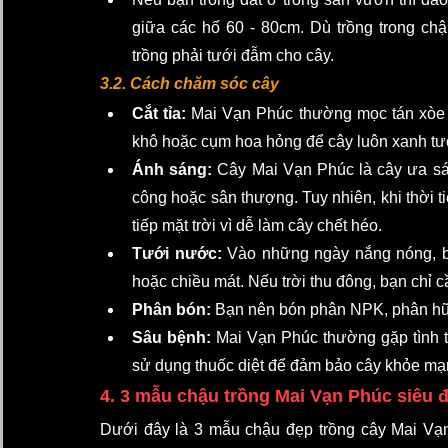
giữa các hố 60 - 80cm. Dù trồng trong chậ
trồng phải tưới đẫm cho cây. 
3.2. Cách chăm sóc cây
Cắt tỉa:
 Mai Vạn Phúc thường mọc tán xòe t
khô hoặc cụm hoa hỏng để cây luôn xanh tươ
Ánh sáng:
 Cây Mai Vạn Phúc là cây ưa sán
công hoặc sân thượng. Tuy nhiên, khi thời t
tiếp mặt trời vì dễ làm cây chết héo. 
Tưới nước:
 Vào những ngày nắng nóng, b
hoặc chiều mát. Nếu trời thu đông, bạn chỉ cầ
Phân bón:
 Bạn nên bón phân NPK, phân hữu
Sâu bệnh:
 Mai Vạn Phúc thường gặp tình tr
sử dụng thuốc diệt để đảm bảo cây khỏe mạnh
4. 3 mẫu chậu trồng Mai Vạn Phúc siêu đ
Dưới đây là 3 mẫu chậu đẹp trồng cây Mai Vạn