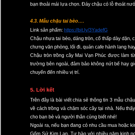
bạn thoải mái lựa chọn. Đáy chậu có lỗ thoát nước
4.3. Mẫu chậu tai bèo…. 
Link sản phẩm: 
https://bit.ly/3YadefG
Chậu nhựa tai bèo, dáng tròn, cổ thấp dày dặn, c
chưng văn phòng, lối đi, quán cafe hành lang hay 
Chậu tròn trồng cây Mai Vạn Phúc được làm từ 
trường bên ngoài, đảm bảo không nứt bể hay gi
chuyển đến nhiều vị trí. 
5. Lời kết
Trên đây là bài viết chia sẻ thông tin 3 mẫu ch
về cách trồng và chăm sóc cây tại nhà. Nếu thấy 
cho bạn bè và người thân cùng biết nhé! 
Ngoài ra, nếu bạn đang có nhu cầu mua hoặc kinh
Gốm Sứ Kim Lan. Tự hào với nhiều năm kinh ngh