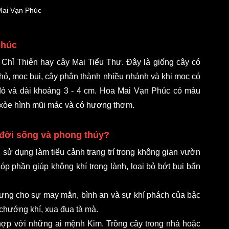
Mai Vạn Phúc
phúc 
Chỉ Thiên hay cây Mai Tiểu Thư. Đây là giống cây có 
ỏ, mọc bụi, cây phân thành nhiều nhánh và khi mọc có 
đỏ và dài khoảng 3 - 4 cm. Hoa Mai Vạn Phúc có màu 
h xòe hình mũi mác và có hương thơm. 
 đời sống và phong thủy? 
ử dụng làm tiểu cảnh trang trí trong không gian vườn 
 phần giúp không khí trong lành, loại bỏ bớt bụi bẩn 
trưng cho sự may mắn, bình an và sự khí phách của bậc 
 chướng khí, xua đua tà mà. 
 hợp với những ai mệnh Kim. Trồng cây trong nhà hoặc 