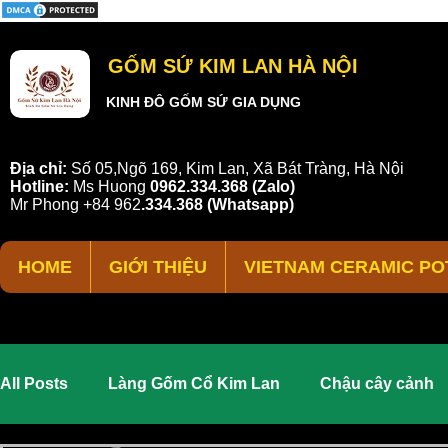
GỐM SỨ KIM LAN HÀ NỘI
KINH ĐÔ GỐM SỨ GIA DỤNG
Địa chỉ:
Số 05,Ngõ 169, Kim Lan, Xã Bát Tràng, Hà Nội
Hotline:
Ms Huong
0962.334.368 (Zalo)
Mr Phong
+84 962
.
334.368
(Whatsapp)
HOME
GIỚI THIỆU
VIETNAM CERAMIC PO
All Posts
Làng Gốm Cổ Kim Lan
Chậu cây cảnh