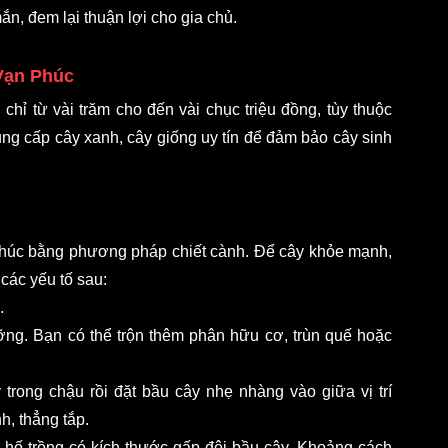
n, đem lại thuận lợi cho gia chủ. 
Vạn Phúc 
ỉ từ vài trăm cho đến vài chục triệu đồng, tùy thuộc 
ung cấp cây xanh, cây giống uy tín để đảm bảo cây sinh 
húc bằng phương pháp chiết cành. Để cây khỏe mạnh, 
 các yếu tố sau: 
. 
ưỡng. Bạn có thể trộn thêm phân hữu cơ, trùn quế hoặc 
 trong chậu rồi đặt bầu cây nhẹ nhàng vào giữa vị trí 
, thẳng tắp. 
 hố trồng có kích thước gấp đôi bầu cây. Khoảng cách 