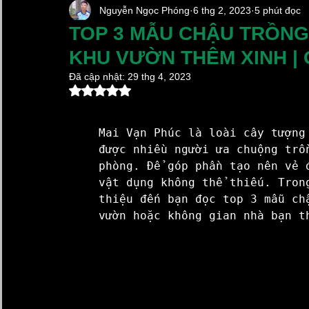
Nguyễn Ngọc Phóng
6 thg 2, 2023
5 phút đọc
Chậu Sứ Trồng Lan Hồ Điệp
Chậu Cây Cảnh Xi 
TOP 3 MẪU CHẬU TRỒNG
KHU VƯỜN THÊM XINH | 
Chum sành ngâm rượu
Lọ Hoa Đẹp
Vại Muố
Đã cập nhật:
29 thg 4, 2023
Đã xếp hạng NaN/5 sao.
Làng Gốm Cổ Bát Tràng
Kim Lan Ceramics
Mai Vạn Phúc là loài cây tượng
được nhiều người ưa chuộng trồ
phòng. Để góp phần tạo nên vẻ 
Gốm Sứ Xây Dựng Kim Lan Hà Nội
Hũ Đựng Gạ
vật dụng không thể thiếu. Tron
thiệu đến bạn đọc top 3 mẫu ch
vườn hoặc không gian nhà bạn t
Xã Bát Tràng Mới 2025
chậu sứ trồng lan hồ điệp