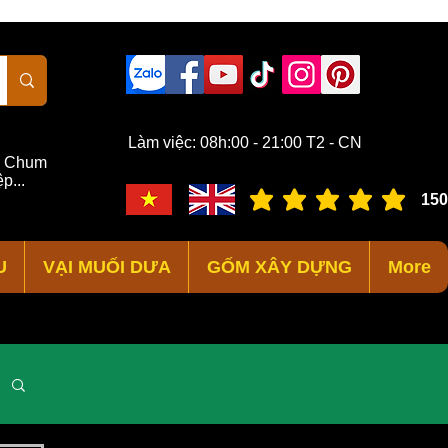
Làm việc: 08h:00 - 21:00 T2 - CN
,
Chum
p...
150
đánh giá trung bình là 3 /
U
VẠI MUỐI DƯA
GỐM XÂY DỰNG
More