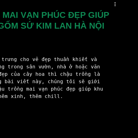
Măng Hà Nội
chậu cây mini
Đôn Sứ
 MAI VẠN PHÚC ĐẸP GIÚP
GỐM SỨ KIM LAN HÀ NỘI
i Dưa Cà
Chậu Hoa Đẹp
Gốm sứ tâm linh
Bat Trang Village
Du Lịch
 trưng cho vẻ đẹp thuần khiết và 
ng trong sân vườn, nhà ở hoặc văn 
đẹp của cây hoa thì chậu trồng là 
o
Làng Gốm Phù Lãng Bắc Ninh
g bài viết này, chúng tôi sẽ giới 
ậu trồng mai vạn phúc đẹp giúp khu 
hêm xinh, thêm chill. 
Bát Tràng Beaty