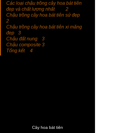
Các loại chậu trồng cây hoa bát tiên 
đẹp và chất lượng nhất	2
Chậu trồng cây hoa bát tiên sứ đẹp	
2
Chậu trồng cây hoa bát tiên xi măng 
đẹp	3
Chậu đất nung	3
Chậu composite	3
Tổng kết	4
Cây hoa bát tiên