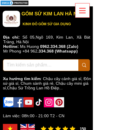
GỐM SỨ KIM LAN HÀ NỘI
KINH ĐÔ GỐM SỨ GIA DỤNG
Địa chỉ:
Số 05,Ngõ 169, Kim Lan, Xã Bát
Tràng, Hà Nội
Hotline:
Ms Huong
0962.334.368 (Zalo)
Mr Phong
+84 962
.
334.368
(Whatsapp)
Xu hướng tìm kiếm
:
Chậu cây cảnh giá sỉ
,
Đôn
sứ giá sỉ
,
Chum sành giá rẻ
,
Chậu cây mini giá
sỉ,Chậu Sứ Trồng Lan Hồ Điệp...
Làm việc: 08h:00 - 21:00 T2 - CN
150