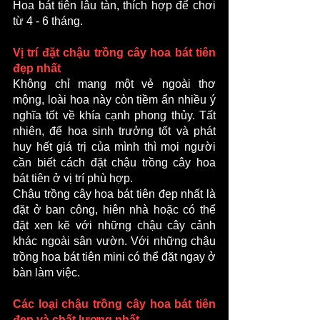
Hoa bát tiên lâu tàn, thích hợp để chơi 
từ 4 - 6 tháng.
Vị trí đặt chậu trồng cây hoa bát tiên 
đẹp nhất
Không chỉ mang một vẻ ngoài thơ 
mộng, loài hoa này còn tiềm ẩn nhiều ý 
nghĩa tốt về khía cạnh phong thủy. Tất 
nhiên, để hoa sinh trưởng tốt và phát 
huy hết giá trị của mình thì mọi người 
cần biết cách đặt chậu trồng cây hoa 
bát tiên ở vị trí phù hợp.
Chậu trồng cây hoa bát tiên đẹp nhất là 
đặt ở ban công, hiên nhà hoặc có thể 
đặt xen kẽ với những chậu cây cảnh 
khác ngoài sân vườn. Với những chậu 
trồng hoa bát tiên mini có thể đặt ngay ở 
bàn làm việc.
Các loại chậu trồng cây hoa bát tiên 
đẹp và chất lượng nhất