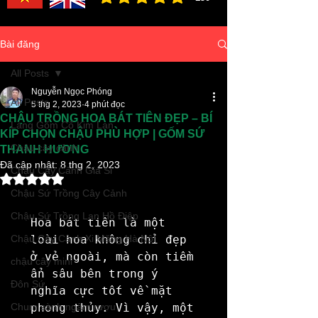
đánh giá trung bình là 3 /5, dựa trên 150 bình ch
Bài đăng
All Posts
Nguyễn Ngọc Phóng
All Posts
5 thg 2, 2023
4 phút đọc
CHẬU TRỒNG HOA BÁT TIÊN ĐẸP – BÍ
Làng Gốm Cổ Kim Lan
KÍP CHỌN CHẬU PHÙ HỢP | GỐM SỨ
Chậu cây cảnh
THANH HƯƠNG
Đã cập nhật:
8 thg 2, 2023
Chậu Cây Cảnh Giá Sỉ
Đã xếp hạng NaN/5 sao.
Chậu Sứ Trồng Cây Cảnh
Chậu Sứ Trồng Lan Hồ Điệp
Hoa bát tiên là một 
Chậu Cây Cảnh Xi Măng Hà Nội
loài hoa không chỉ đẹp 
ở vẻ ngoài, mà còn tiềm 
chậu cây mini
ẩn sâu bên trong ý 
Đôn Sứ
nghĩa cực tốt về mặt 
Chum sành ngâm rượu
phong thủy. Vì vậy, một 