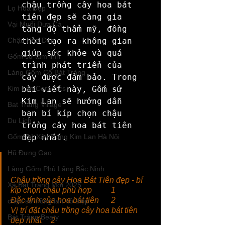
chậu trồng cây hoa bát 
Lọ Hoa Đẹp
tiên đẹp sẽ càng gia 
Vại Muối Dưa Cà
tăng độ thẩm mỹ, đồng 
Chậu Hoa Đẹp
thời tạo ra không gian 
giúp sức khỏe và quá 
Gốm sứ tâm linh
trình phát triển của 
Làng Gốm Cổ Bát Tràng
cây được đảm bảo. Trong 
Kim Lan Ceramics
bài viết này, Gốm sứ 
Kim Lan sẽ hướng dẫn 
Bat Trang Village
bạn bí kíp chọn chậu 
Du Lịch
trồng cây hoa bát tiên 
Gốm Sứ Xây Dựng Kim Lan Hà Nội
Hũ Đựng Gạo
Làng Gốm Phù Lãng Bắc Ninh
Chậu trồng cây Hoa Bát Tiên đẹp - bí 
Xã Bát Tràng Mới 2025
kíp chọn chậu phù hợp	1
Đặc tính của hoa bát tiên	2
chậu sứ trồng lan hồ điệp
Vị trí đặt chậu trồng cây hoa bát tiên 
Bát Tràng Beaty
đẹp nhất	2