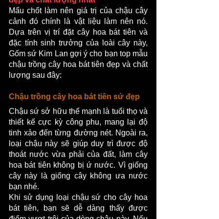
Mấu chốt làm nên giá trị của chậu cây 
cảnh đó chính là vật liệu làm nên nó. 
Dựa trên vị trí đặt cây hoa bát tiên và 
đặc tính sinh trưởng của loài cây này, 
Gốm sứ Kim Lan gợi ý cho bạn top mẫu 
chậu trồng cây hoa bát tiên đẹp và chất 
lượng sau đây:
Chậu trồng cây hoa bát tiên sứ đẹp
Chậu sứ sở hữu thế mạnh là tuổi thọ và 
thiết kế cực kỳ công phu, mang lại độ 
tinh xảo đến từng đường nét. Ngoài ra, 
loại chậu này sẽ giúp duy trì được độ 
thoát nước vừa phải của đất, làm cây 
hoa bát tiên không bị ứ nước. Vì giống 
cây này là giống cây không ưa nước 
bạn nhé. 
Khi sử dụng loại chậu sứ cho cây hoa 
bát tiên, bạn sẽ dễ dàng thấy được 
điểm vượt trội của dòng chậu này. Nếu 