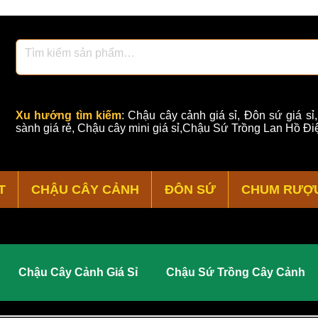
Xu hướng tìm kiếm
:
Chậu cây cảnh giá sỉ
,
Đôn sứ giá sỉ
sành giá rẻ
,
Chậu cây mini giá sỉ,Chậu Sứ Trồng Lan Hồ Điệ
T
CHẬU CÂY CẢNH
ĐÔN SỨ
CHUM RƯỢ
Chậu Cây Cảnh Giá Sỉ
Chậu Sứ Trồng Cây Cảnh