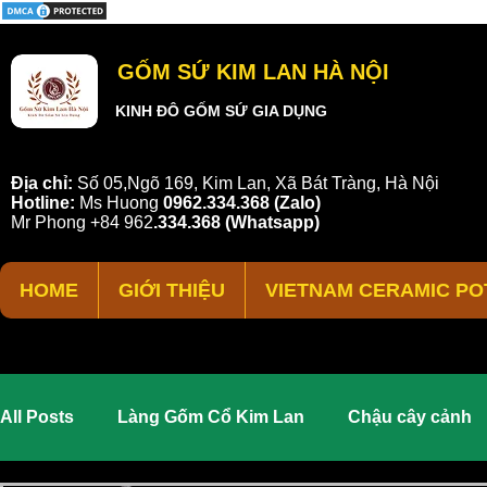
GỐM SỨ KIM LAN HÀ NỘI
KINH ĐÔ GỐM SỨ GIA DỤNG
Địa chỉ:
Số 05,Ngõ 169, Kim Lan, Xã Bát Tràng, Hà Nội
Hotline:
Ms Huong
0962.334.368 (Zalo)
Mr Phong
+84 962
.
334.368
(Whatsapp)
HOME
GIỚI THIỆU
VIETNAM CERAMIC PO
All Posts
Làng Gốm Cổ Kim Lan
Chậu cây cảnh