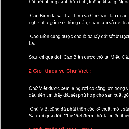
hút bởi phong cảnh hữu tình, không khác gì Ngọc
 Cao Biền đã sai Trạc Linh và Chử Việt lập doanh trạc để ở đây và cùng nhân dân canh tác làm nhiều 
nghề như gốm sứ, trồng dâu, chăn tằm và dệt lụa
 Cao Biền cũng được cho là đã lấy đất sét ở Bạch Thổ Thôn, Kim Lan để sản xuất ghạch xây thành Đại 
La. 
Sau khi qua đời, Cao Biền được thờ tại Miếu Cả.
2 Giới thiệu về Chử Việt :
Chử Việt được xem là người có công lớn trong vi
đầu tiên tìm thấy đất sét phù hợp cho sản xuất 
 Chử Việt cũng đã phát triển các kỹ thuật mới, sáng tạo ra nhiều sản phẩm gốm sứ độc đáo và tiên tiến. 
Sau khi qua đời, Chử Việt được thờ tại miếu thư