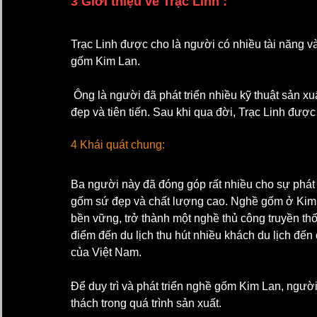
3 Giới thiệu về Trạc Linh :
Trạc Linh được cho là người có nhiều tài năng và
gốm Kim Lan.
 Ông là người đã phát triển nhiều kỹ thuật sản xuất mới và sáng tạo ra nhiều mẫu mã sản phẩm gốm sứ 
đẹp và tiên tiến. Sau khi qua đời, Trạc Linh được 
4 Khái quát chung:
Ba người này đã đóng góp rất nhiều cho sự phát
gốm sứ đẹp và chất lượng cao. Nghề gốm ở Kim La
bền vững, trở thành một nghề thủ công truyền th
điểm đến du lịch thu hút nhiều khách du lịch đế
của Việt Nam.
Để duy trì và phát triển nghề gốm Kim Lan, người
thách trong quá trình sản xuất.