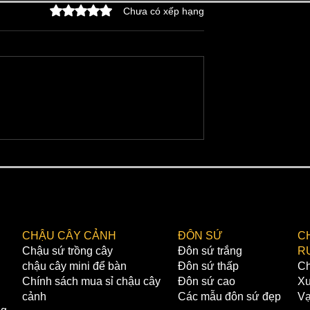
Đã xếp hạng 0/5 sao.
Chưa có xếp hạng
g | Miếu Triền –
Miếu Cả Kim Lan | Sự Tíc
m Lan Hà Nội
thần Cao Biền | Gốm Sứ
Kim Lan Hà Nội
CHẬU CÂY CẢNH
ĐÔN SỨ
C
Chậu sứ trồng cây
Đôn sứ trắng
R
chậu cây mini để bàn
Đôn sứ thấp
Ch
Chính sách mua sỉ chậu cây
Đôn sứ cao
Xư
cảnh
Các mẫu đôn sứ đẹp
Vạ