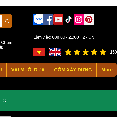
Làm việc: 08h:00 - 21:00 T2 - CN
,
Chum
p...
150
đánh giá trung bình là 3 /
U
VẠI MUỐI DƯA
GỐM XÂY DỰNG
More