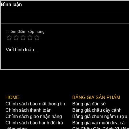
Bình luận
Thêm điểm xếp hạng
LÀNG GỐM CỔ KIM LAN
Miếu Thượn
Viết bình luận...
XƯA VÀ NAY | LÀNG GỐM
Gốm Sứ Ki
TỔ CỦA KINH THÀNH
THĂNG LONG | GỐM SỨ
KIM LAN HÀ NỘI
​HOME
BẢNG GIÁ SẢN PHẨM
Chính sách bảo mật thông tin
Bảng giá đôn sứ
Chính sách thanh toán
Bảng giá chậu cây cảnh
Chính sách giao nhận hàng
Bảng giá chum ngâm rượu
Chính sách bảo hành đổi trả
Bảng giá vại muối dưa cà