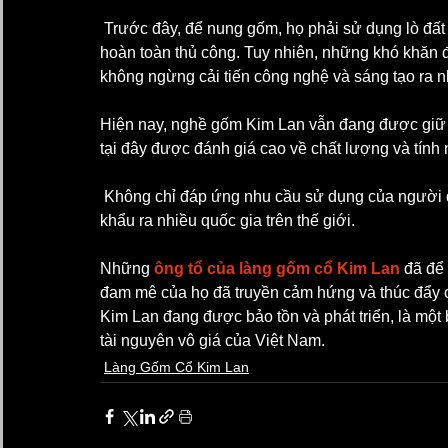
 Trước đây, để nung gốm, họ phải sử dụng lò đất và than củi, công đoạn sản xuất phải được thực hiện 
hoàn toàn thủ công. Tuy nhiên, những khó khăn
không ngừng cải tiến công nghệ và sáng tạo ra 
Hiện nay, nghề gốm Kim Lan vẫn đang được giữ g
tại đây được đánh giá cao về chất lượng và tính 
 Không chỉ đáp ứng nhu cầu sử dụng của người dân, các sản phẩm gốm sứ Kim Lan còn được xuất 
khẩu ra nhiều quốc gia trên thế giới.
Những 
ông tổ của làng gốm cổ Kim Lan
 đã để
đam mê của họ đã truyền cảm hứng và thúc đẩy 
Kim Lan đang được bảo tồn và phát triển, là một
tài nguyên vô giá của Việt Nam.
Làng Gốm Cổ Kim Lan