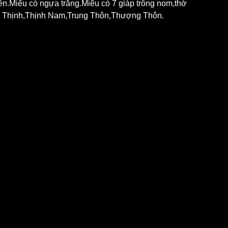
iền.Miếu có ngựa trắng.Miếu có 7 giáp trông nom,thờ 
g Thịnh,Thịnh Nam,Trung Thôn,Thượng Thôn.