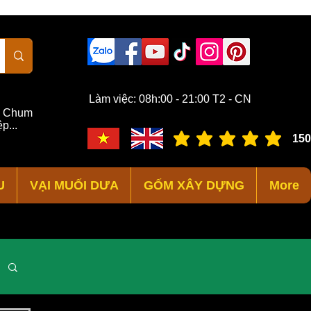
Làm việc: 08h:00 - 21:00 T2 - CN
,
Chum
p...
150
đánh giá trung bình là 3 /
U
VẠI MUỐI DƯA
GỐM XÂY DỰNG
More