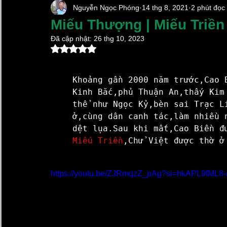
Nguyễn Ngọc Phóng
14 thg 8, 2021
2 phút đọc
Chậu Sứ Trồng Lan Hồ Điệp
Chậu Cây Cảnh Xi 
Miếu Thượng | Miếu Triề
Đã cập nhật:
26 thg 10, 2023
Đã xếp hạng NaN/5 sao.
Chum sành ngâm rượu
Lọ Hoa Đẹp
Vại Muố
Khoảng gần 2000 năm trước,Cao 
Làng Gốm Cổ Bát Tràng
Kim Lan Ceramics
Kinh Bắc,phủ Thuận An,thấy Kim
thể như Ngọc Kỷ,bèn sai Trạc L
ở,cùng dân canh tác,làm nhiều 
dệt lụa.Sau khi mất,Cao Biền đ
Gốm Sứ Xây Dựng Kim Lan Hà Nội
Hũ Đựng Gạ
Miếu Triền
,Chử Việt được thờ ở
Xã Bát Tràng Mới 2025
chậu sứ trồng lan hồ điệp
https://youtu.be/ZJRmqzZ_pAg?si=hkAPL9fML8