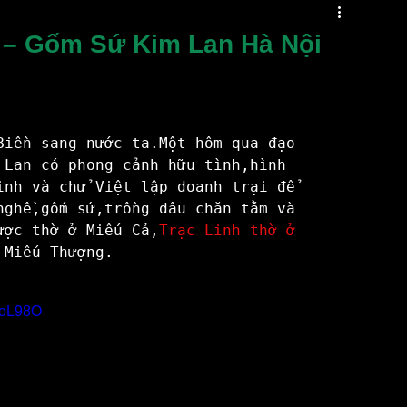
Măng Hà Nội
chậu cây mini
Đôn Sứ
n – Gốm Sứ Kim Lan Hà Nội
i Dưa Cà
Chậu Hoa Đẹp
Gốm sứ tâm linh
Biền sang nước ta.Một hôm qua đạo 
Bat Trang Village
Du Lịch
 Lan có phong cảnh hữu tình,hình 
inh và chử Việt lập doanh trại để 
nghề,gốm sứ,trồng dâu chăn tằm và 
ược thờ ở Miếu Cả,
Trạc Linh thờ ở 
o
Làng Gốm Phù Lãng Bắc Ninh
 Miếu Thượng.
Bát Tràng Beaty
-oL98O