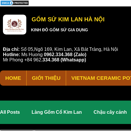
GỐM SỨ KIM LAN HÀ NỘI
KINH ĐÔ GỐM SỨ GIA DỤNG
Địa chỉ:
Số 05,Ngõ 169, Kim Lan, Xã Bát Tràng, Hà Nội
Hotline:
Ms Huong
0962.334.368 (Zalo)
Mr Phong
+84 962
.
334.368
(Whatsapp)
HOME
GIỚI THIỆU
VIETNAM CERAMIC PO
All Posts
Làng Gốm Cổ Kim Lan
Chậu cây cảnh