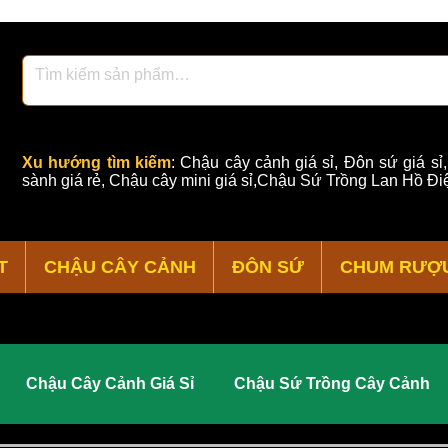
Xu hướng tìm kiếm
:
Chậu cây cảnh giá sỉ
,
Đôn sứ giá sỉ
sành giá rẻ
,
Chậu cây mini giá sỉ,Chậu Sứ Trồng Lan Hồ Điệ
T
CHẬU CÂY CẢNH
ĐÔN SỨ
CHUM RƯỢ
Chậu Cây Cảnh Giá Sỉ
Chậu Sứ Trồng Cây Cảnh