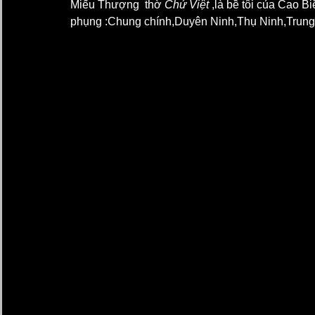
Miếu Thượng  thờ 
Chử Việt
 ,là bề tôi của Cao B
phụng :Chung chính,Duyên Ninh,Thụ Ninh,Trun