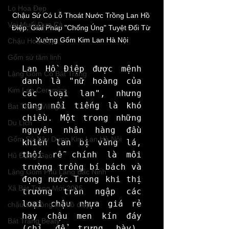
Lọ Hoa Đẹp
Chậu Sứ Có Lỗ Thoát Nước Trồng Lan Hồ 
Vại Muối Dưa Cà
Điệp: Giải Pháp "Chống Úng" Tuyệt Đối Từ 
Xưởng Gốm Kim Lan Hà Nội
Chậu Hoa Đẹp
Gốm sứ tâm linh
Lan Hồ Điệp được mệnh 
Làng Gốm Cổ Bát Tràng
danh là "nữ hoàng của 
Kim Lan Ceramics
các loại lan", nhưng 
cũng nổi tiếng là khó 
Bat Trang Village
chiều. Một trong những 
Du Lịch
nguyên nhân hàng đầu 
Gốm Sứ Xây Dựng Kim Lan Hà Nội
khiến lan bị vàng lá, 
thối rễ chính là môi 
Hũ Đựng Gạo
trường trồng bí bách và 
Làng Gốm Phù Lãng Bắc Ninh
đọng nước.Trong khi thị 
Xã Bát Tràng Mới 2025
trường tràn ngập các 
loại chậu nhựa giá rẻ 
chậu sứ trồng lan hồ điệp
hay chậu men kín đáy 
Bát Tràng Beaty
(chỉ để trưng bày), 