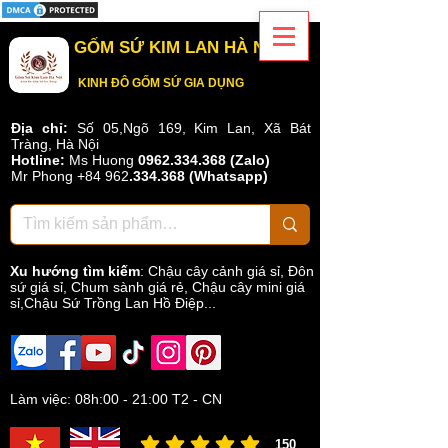
GỐM SỨ KIM LAN HÀ NỘI
KINH ĐÔ GỐM SỨ GIA DỤNG
Địa chỉ:
Số 05,Ngõ 169, Kim Lan, Xã Bát
Tràng, Hà Nội
Hotline:
Ms Huong
0962.334.368 (Zalo)
Mr Phong
+84 962
.
334.368
(Whatsapp)
Xu hướng tìm kiếm
:
Chậu cây cảnh giá sỉ
,
Đôn
sứ giá sỉ
,
Chum sành giá rẻ
,
Chậu cây mini giá
sỉ,Chậu Sứ Trồng Lan Hồ Điệp...
Làm việc: 08h:00 - 21:00 T2 - CN
150