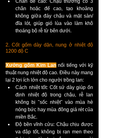
Chân đế cao: Chậu thường có 3 
chân hoặc đế cao, tạo khoảng 
không giữa đáy chậu và mặt sàn/
đĩa lót, giúp gió lùa vào làm khô 
thoáng bộ rễ từ bên dưới.
2. Cốt gốm dày dặn, nung ở nhiệt độ 
1200 độ C
Xưởng gốm Kim Lan
 nổi tiếng với kỹ 
thuật nung nhiệt độ cao. Điều này mang 
lại 2 lợi ích lớn cho người trồng lan:
Cách nhiệt tốt: Cốt sứ dày giúp ổn 
định nhiệt độ trong chậu, rễ lan 
không bị "sốc nhiệt" vào mùa hè 
nóng bức hay mùa đông giá rét của 
miền Bắc.
Độ bền vĩnh cửu: Chậu chịu được 
va đập tốt, không bị rạn men theo 