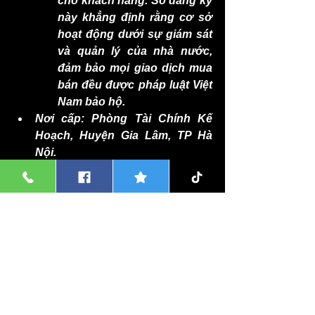
cho khách hàng. Số đăng ký 
này khẳng định rằng cơ sở 
hoạt động dưới sự giám sát 
và quản lý của nhà nước, 
đảm bảo mọi giao dịch mua 
bán đều được pháp luật Việt 
Nam bảo hộ.
Nơi cấp: Phòng Tài Chính Kế 
Hoạch, Huyện Gia Lâm, TP Hà 
Nội.
Hotline  Hotline 1 
(Zalo):
0962334368
(24/7)
☛ Hotline 1 (Zalo):
0399.634.626 
Chậu Sứ Trồng Lan Hồ Điệp
Chậu Sứ Trồng Cây Cảnh
Chậu Cây Cảnh Giá Sỉ