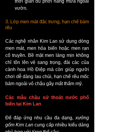
thời gian dù phơi nắng mưa ngoài 
vườn.
3. Lớp men mát đặc trưng, hạn chế bám 
rêu
Các nghệ nhân Kim Lan sử dụng dòng 
men mát, men hỏa biến hoặc men rạn 
cổ truyền. Bề mặt men láng mịn không 
chỉ tôn lên vẻ sang trọng, đài các của 
cành hoa Hồ Điệp mà còn giúp người 
chơi dễ dàng lau chùi, hạn chế rêu mốc 
bám ngoài vỏ chậu gây mất thẩm mỹ.
Các mẫu chậu sứ thoát nước phổ 
biến tại Kim Lan
Để đáp ứng nhu cầu đa dạng, 
xưởng 
gốm Kim Lan
 cung cấp nhiều kiểu dáng 
phù hợp với từng thế cây: