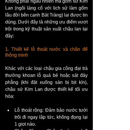
Không phải ngẫu nhiên mà gốm sứ Kim 
Lan (ngôi làng cổ với lịch sử làm gốm 
lâu đời bên cạnh Bát Tràng) lại được tin 
dùng. Dưới đây là những ưu điểm vượt 
trội trong kỹ thuật sản xuất chậu lan tại 
đây:
1. Thiết kế lỗ thoát nước và chân đế 
thông minh
Khác với các loại chậu gia công đại trà 
thường khoan lỗ quá bé hoặc sát đáy 
phẳng (khi đặt xuống sàn bị bịt kín), 
chậu sứ Kim Lan được thiết kế tối ưu 
hóa:
Lỗ thoát rộng: Đảm bảo nước tưới 
trôi đi ngay lập tức, không đọng lại 
1 giọt nào.