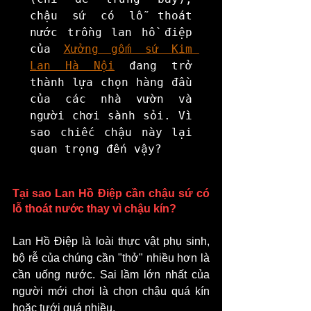
chậu sứ có lỗ thoát 
nước trồng lan hồ điệp 
của 
Xưởng gốm sứ Kim 
Lan Hà Nội
 đang trở 
thành lựa chọn hàng đầu 
của các nhà vườn và 
người chơi sành sỏi. Vì 
sao chiếc chậu này lại 
quan trọng đến vậy?
Tại sao Lan Hồ Điệp cần chậu sứ có 
lỗ thoát nước thay vì chậu kín?
Lan Hồ Điệp là loài thực vật phụ sinh, 
bộ rễ của chúng cần "thở" nhiều hơn là 
cần uống nước. Sai lầm lớn nhất của 
người mới chơi là chọn chậu quá kín 
hoặc tưới quá nhiều.