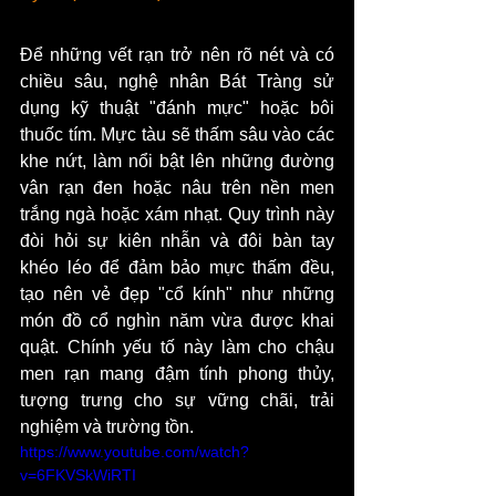
Để những vết rạn trở nên rõ nét và có 
chiều sâu, nghệ nhân Bát Tràng sử 
dụng kỹ thuật "đánh mực" hoặc bôi 
thuốc tím. Mực tàu sẽ thấm sâu vào các 
khe nứt, làm nổi bật lên những đường 
vân rạn đen hoặc nâu trên nền men 
trắng ngà hoặc xám nhạt. Quy trình này 
đòi hỏi sự kiên nhẫn và đôi bàn tay 
khéo léo để đảm bảo mực thấm đều, 
tạo nên vẻ đẹp "cổ kính" như những 
món đồ cổ nghìn năm vừa được khai 
quật. Chính yếu tố này làm cho chậu 
men rạn mang đậm tính phong thủy, 
tượng trưng cho sự vững chãi, trải 
nghiệm và trường tồn.
https://www.youtube.com/watch?
v=6FKVSkWiRTI