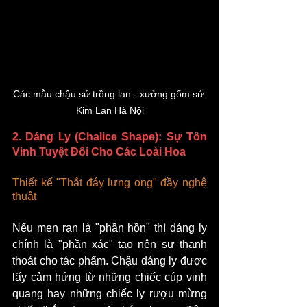
Các mẫu chậu sứ trồng lan - xưởng gốm sứ 
Kim Lan Hà Nội
2. Dáng Ly (Chalice Shape): Sự Tôn 
Vinh Tuyệt Đối Cho Các Loài Hoa
Thiết kế "Thắt đáy lưng ong" đầy nghệ 
thuật
Nếu men rạn là "phần hồn" thì dáng ly 
chính là "phần xác" tạo nên sự thanh 
thoát cho tác phẩm. Chậu dáng ly được 
lấy cảm hứng từ những chiếc cúp vinh 
quang hay những chiếc ly rượu mừng 