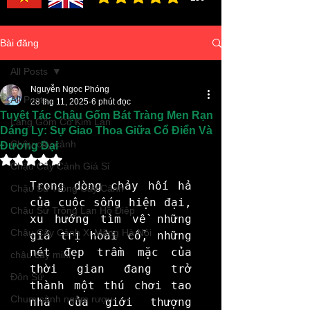
đánh giá trung bình là 3 /5, dựa trên 150 bình ch
Bài đăng
All Posts
Nguyễn Ngọc Phóng
All Posts
28 thg 11, 2025
6 phút đọc
Tuyệt Tác Chậu Gốm Bát Tràng Men Rạn
Làng Gốm Cổ Kim Lan
Dáng Ly: Sự Giao Thoa Giữa Cổ Điển Và
Chậu cây cảnh
Đương Đại
Đã xếp hạng NaN/5 sao.
Chậu Cây Cảnh Giá Sỉ
Trong dòng chảy hối hả 
Chậu Sứ Trồng Cây Cảnh
của cuộc sống hiện đại, 
Chậu Sứ Trồng Lan Hồ Điệp
xu hướng tìm về những 
Chậu Cây Cảnh Xi Măng Hà Nội
giá trị hoài cổ, những 
nét đẹp trầm mặc của 
chậu cây mini
thời gian đang trở 
Đôn Sứ
thành một thú chơi tao 
Chum sành ngâm rượu
nhã của giới thượng 