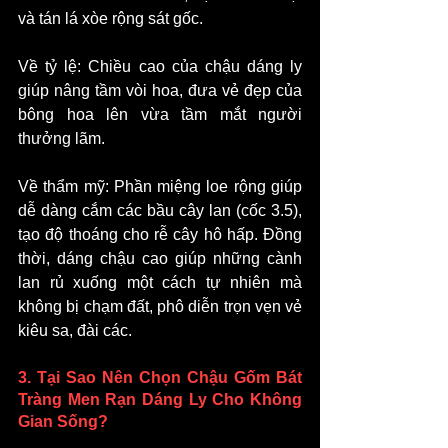
và tán lá xòe rộng sát gốc.
Về tỷ lệ: Chiều cao của chậu dáng ly 
giúp nâng tầm vòi hoa, đưa vẻ đẹp của 
bông hoa lên vừa tầm mắt người 
thưởng lãm.
Về thẩm mỹ: Phần miệng loe rộng giúp 
dễ dàng cắm các bầu cây lan (cốc 3.5), 
tạo độ thoáng cho rễ cây hô hấp. Đồng 
thời, dáng chậu cao giúp những cành 
lan rủ xuống một cách tự nhiên mà 
không bị chạm đất, phô diễn trọn vẹn vẻ 
kiêu sa, đài các.
3. Tại Sao Nên Chọn Chậu Gốm Bát 
Tràng Men Rạn Dáng Ly Cho Không 
Gian Sống?