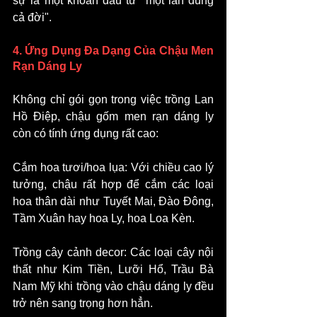
sự là một khoản đầu tư "một lần dùng 
cả đời".
4. Ứng Dụng Đa Dạng Của Chậu Men 
Rạn Dáng Ly
Không chỉ gói gọn trong việc trồng Lan 
Hồ Điệp, chậu gốm men rạn dáng ly 
còn có tính ứng dụng rất cao:
Cắm hoa tươi/hoa lụa: Với chiều cao lý 
tưởng, chậu rất hợp để cắm các loại 
hoa thân dài như Tuyết Mai, Đào Đông, 
Tầm Xuân hay hoa Ly, hoa Loa Kèn.
Trồng cây cảnh decor: Các loại cây nội 
thất như Kim Tiền, Lưỡi Hổ, Trầu Bà 
Nam Mỹ khi trồng vào chậu dáng ly đều 
trở nên sang trọng hơn hẳn.