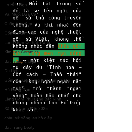
lưu. Nổi bật trong số 
Lọ Hoa Đẹp
đó là sự lên ngôi của 
Vại Muối Dưa Cà
gốm sứ thủ công truyền 
Chậu Hoa Đẹp
thống. Và khi nhắc đến 
đỉnh cao của nghệ thuật 
Gốm sứ tâm linh
gốm sứ Việt, không thể 
Làng Gốm Cổ Bát Tràng
không nhắc đến 
Chậu gốm 
Kim Lan Ceramics
Bát Tràng men rạn dáng 
ly
– một kiệt tác hội 
Bat Trang Village
tụ đầy đủ "Tinh hoa – 
Du Lịch
Cốt cách – Thần thái" 
Gốm Sứ Xây Dựng Kim Lan Hà Nội
của làng nghề ngàn năm 
tuổi, trở thành "ngai 
Hũ Đựng Gạo
vàng" hoàn hảo nhất cho 
Làng Gốm Phù Lãng Bắc Ninh
những nhành Lan Hồ Điệp 
Xã Bát Tràng Mới 2025
khoe sắc.
chậu sứ trồng lan hồ điệp
Bát Tràng Beaty