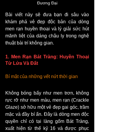
Đương Đại
Bài viết này sẽ đưa bạn đi sâu vào 
khám phá vẻ đẹp độc bản của dòng 
men rạn huyền thoại và lý giải sức hút 
mãnh liệt của dáng chậu ly trong nghệ 
thuật bài trí không gian.
1. Men Rạn Bát Tràng: Huyền Thoại 
Từ Lửa Và Đất
Bí mật của những vết nứt thời gian
Không bóng bẩy như men trơn, không 
rực rỡ như men màu, men rạn (Crackle 
Glaze) sở hữu một vẻ đẹp gai góc, trầm 
mặc và đầy bí ẩn. Đây là dòng men độc 
quyền chỉ có tại làng gốm Bát Tràng, 
xuất hiện từ thế kỷ 16 và được phục 