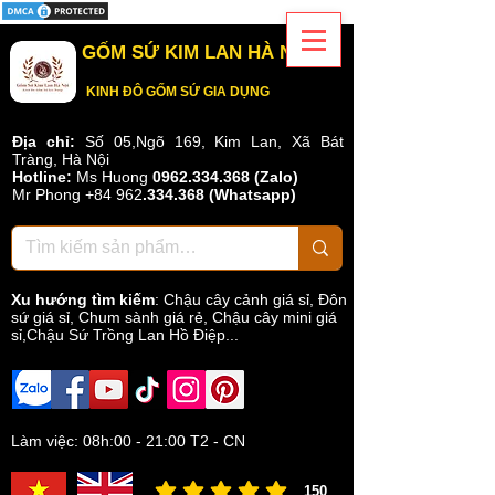
GỐM SỨ KIM LAN HÀ NỘI
KINH ĐÔ GỐM SỨ GIA DỤNG
Địa chỉ:
Số 05,Ngõ 169, Kim Lan, Xã Bát
Tràng, Hà Nội
Hotline:
Ms Huong
0962.334.368 (Zalo)
Mr Phong
+84 962
.
334.368
(Whatsapp)
Xu hướng tìm kiếm
:
Chậu cây cảnh giá sỉ
,
Đôn
sứ giá sỉ
,
Chum sành giá rẻ
,
Chậu cây mini giá
sỉ,Chậu Sứ Trồng Lan Hồ Điệp...
Làm việc: 08h:00 - 21:00 T2 - CN
150