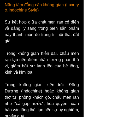
Nâng tầm đẳng cấp không gian (Luxury 
& Indochine Style)
Sự kết hợp giữa chất men rạn cổ điển 
và dáng ly sang trọng biến sản phẩm 
này thành món đồ trang trí nội thất đắt 
giá.
Trong không gian hiện đại, chậu men 
rạn tạo nên điểm nhấn tương phản thú 
vị, giảm bớt sự lạnh lẽo của bê tông, 
kính và kim loại.
Trong không gian kiến trúc Đông 
Dương (Indochine) hoặc không gian 
thờ tự, phòng khách gỗ, chậu men rạn 
như "cá gặp nước", hòa quyện hoàn 
hảo vào tổng thể, tạo nên sự uy nghiêm, 
quyền quý.