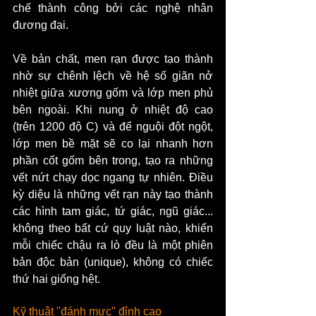
chế thành công bởi các nghệ nhân 
đương đại.
Về bản chất, men rạn được tạo thành 
nhờ sự chênh lệch về hệ số giãn nở 
nhiệt giữa xương gốm và lớp men phủ 
bên ngoài. Khi nung ở nhiệt độ cao 
(trên 1200 độ C) và để nguội đột ngột, 
lớp men bề mặt sẽ co lại nhanh hơn 
phần cốt gốm bên trong, tạo ra những 
vết nứt chạy dọc ngang tự nhiên. Điều 
kỳ diệu là những vết rạn này tạo thành 
các hình tam giác, tứ giác, ngũ giác... 
không theo bất cứ quy luật nào, khiến 
mỗi chiếc chậu ra lò đều là một phiên 
bản độc bản (unique), không có chiếc 
thứ hai giống hệt.
Kỹ thuật "đánh mực" đỉnh cao