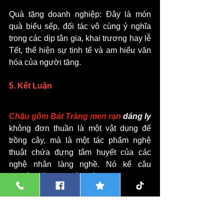
Quà tặng doanh nghiệp: Đây là món 
quà biếu sếp, đối tác vô cùng ý nghĩa 
trong các dịp tân gia, khai trương hay lễ 
Tết, thể hiện sự tinh tế và am hiểu văn 
hóa của người tặng.
5. Kết Luận
Chậu gốm Bát Tràng men rạn
 dáng ly
không đơn thuần là một vật dụng để 
trồng cây, mà là một tác phẩm nghệ 
thuật chứa đựng tâm huyết của các 
nghệ nhân làng nghề. Nó kể câu 
chuyện về văn hóa, về sự giao thoa 
giữa quá khứ và hiện tại. Sở hữu một 
chiếc chậu men rạn dáng ly chính là 
cách bạn khẳng định gu thẩm mỹ tinh 