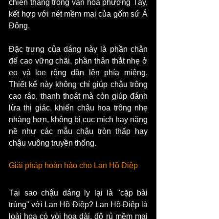
chiến thắng trong văn hóa phương Tây, 
kết hợp với nét mềm mại của gốm sứ Á 
Đông.
Đặc trưng của dáng này là phần chân 
đế cao vững chãi, phần thân thắt nhẹ ở 
eo và loe rộng dần lên phía miệng. 
Thiết kế này không chỉ giúp chậu trông 
cao ráo, thanh thoát mà còn giúp đánh 
lừa thị giác, khiến chậu hoa trông nhẹ 
nhàng hơn, không bị cục mịch hay nặng 
nề như các mẫu chậu tròn thấp hay 
chậu vuông truyền thống.
Giải pháp hoàn hảo cho Lan Hồ Điệp
Tại sao chậu dáng ly lại là "cặp bài 
trùng" với Lan Hồ Điệp? Lan Hồ Điệp là 
loài hoa có vòi hoa dài, độ rủ mềm mại 