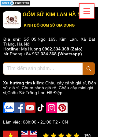
GỐM SỨ KIM LAN HÀ NỘI
KINH ĐÔ GỐM SỨ GIA DỤNG
Địa chỉ:
Số 05,Ngõ 169, Kim Lan, Xã Bát
Tràng, Hà Nội
Hotline:
Ms Huong
0962.334.368 (Zalo)
Mr Phong
+84 962
.
334.368
(Whatsapp)
Xu hướng tìm kiếm
:
Chậu cây cảnh giá sỉ
,
Đôn
sứ giá sỉ
,
Chum sành giá rẻ
,
Chậu cây mini giá
sỉ,Chậu Sứ Trồng Lan Hồ Điệp...
Làm việc: 08h:00 - 21:00 T2 - CN
150