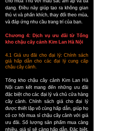
cho mùa Thu với màu sắc ấm áp và đa 
dạng. Điều này giúp tạo ra không gian 
thú vị và phấn khích, thay đổi theo mùa, 
và đáp ứng nhu cầu trang trí của bạn.
Chương 4: Dịch vụ ưu đãi từ Tổng 
kho chậu cây cảnh Kim Lan Hà Nội
4.1 Giá ưu đãi cho đại lý: Chính sách 
giá hấp dẫn cho các đại lý cung cấp 
chậu cây cảnh.
Tổng kho chậu cây cảnh Kim Lan Hà 
Nội cam kết mang đến những ưu đãi 
đặc biệt cho các đại lý và chủ cửa hàng 
cây cảnh. Chính sách giá cho đại lý 
được thiết lập vô cùng hấp dẫn, giúp họ 
có cơ hội mua sỉ chậu cây cảnh với giá 
ưu đãi. Số lượng sản phẩm mua càng 
nhiều, giá sỉ sẽ càng hấp dẫn. Đặc biệt, 