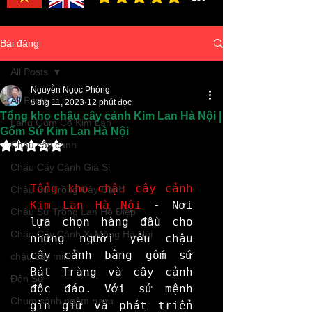
đánh giá trung bình là 3 /5, dựa trên 150 bình ch
Bài đăng
All Posts
Nguyễn Ngọc Phóng
All Posts
8 thg 11, 2023
12 phút đọc
Tổng kho chậu cây cảnh Kim Lan Hà Nội |
Làng Gốm Cổ Kim Lan
Gốm Sứ Kim Lan Hà Nội
Đã xếp hạng NaN/5 sao.
Chậu cây cảnh
Chậu Cây Cảnh Giá Sỉ
Tổng kho chậu cây cảnh 
Chậu Sứ Trồng Cây Cảnh
Kim Lan Hà Nội
 - Nơi 
Chậu Sứ Trồng Lan Hồ Điệp
lựa chọn hàng đầu cho 
Chậu Cây Cảnh Xi Măng Hà Nội
những người yêu chậu 
cây cảnh bằng gốm sứ 
chậu cây mini
Bát Tràng và cây cảnh 
Đôn Sứ
độc đáo. Với sứ mệnh 
Chum sành ngâm rượu
gìn giữ và phát triển 