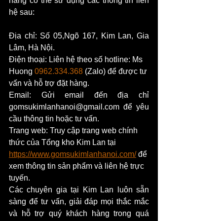
hàng có thể sử dụng các thông tin liên 
hệ sau:
Địa chỉ: Số 05,Ngõ 167, Kim Lan, Gia 
Lâm, Hà Nội.
Điện thoại: Liên hệ theo số hotline: Ms 
Huong 
0962.334.368
 (Zalo) để được tư 
vấn và hỗ trợ đặt hàng.
Email: Gửi email đến địa chỉ 
gomsukimlanhanoi@gmail.com để yêu 
cầu thông tin hoặc tư vấn.
Trang web: Truy cập trang web chính 
thức của Tổng kho Kim Lan tại 
https://www.gomsukimlanhanoi.com/
 để 
xem thông tin sản phẩm và liên hệ trực 
tuyến.
Các chuyên gia tại Kim Lan luôn sẵn 
sàng để tư vấn, giải đáp mọi thắc mắc 
và hỗ trợ quý khách hàng trong quá 