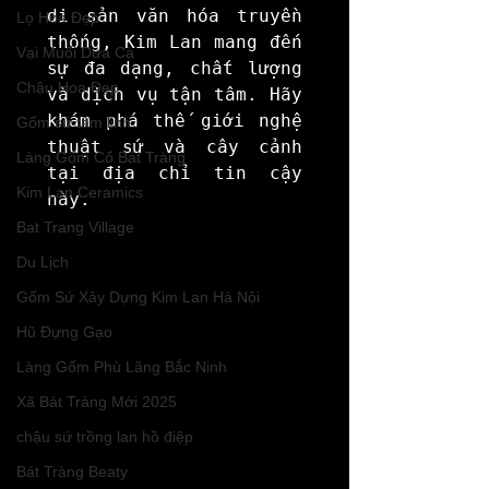
di sản văn hóa truyền 
Lọ Hoa Đẹp
thống, Kim Lan mang đến 
Vại Muối Dưa Cà
sự đa dạng, chất lượng 
Chậu Hoa Đẹp
và dịch vụ tận tâm. Hãy 
khám phá thế giới nghệ 
Gốm sứ tâm linh
thuật sứ và cây cảnh 
Làng Gốm Cổ Bát Tràng
tại địa chỉ tin cậy 
Kim Lan Ceramics
này.
Bat Trang Village
Du Lịch
Gốm Sứ Xây Dựng Kim Lan Hà Nội
Hũ Đựng Gạo
Làng Gốm Phù Lãng Bắc Ninh
Xã Bát Tràng Mới 2025
chậu sứ trồng lan hồ điệp
Bát Tràng Beaty