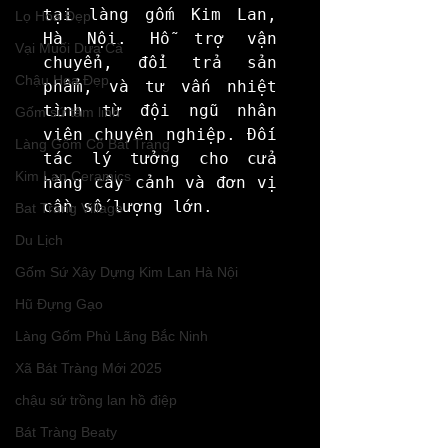
tại làng gốm Kim Lan, 
Lọ Hoa Đẹp
Hà Nội. Hỗ trợ vận 
Vại Muối Dưa Cà
chuyển, đổi trả sản 
Chậu Hoa Đẹp
phẩm, và tư vấn nhiệt 
tình từ đội ngũ nhân 
Gốm sứ tâm linh
viên chuyên nghiệp. Đối 
Làng Gốm Cổ Bát Tràng
tác lý tưởng cho cửa 
Kim Lan Ceramics
hàng cây cảnh và đơn vị 
cần số lượng lớn.
Bat Trang Village
Du Lịch
Gốm Sứ Xây Dựng Kim Lan Hà Nội
Hũ Đựng Gạo
Làng Gốm Phù Lãng Bắc Ninh
Xã Bát Tràng Mới 2025
chậu sứ trồng lan hồ điệp
Bát Tràng Beaty