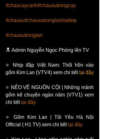
#chaucaycanh
#chausutrongcay
#chausu
#chausutronglanhodiep
#chausutronglan
🔝 Admin Nguyễn Ngọc Phóng lên TV  
⭐ Nhịp đập Việt Nam: Thổi hồn vào 
gốm Kim Lan (VTV4) xem chi tiết 
tại đâ
y
⭐ NẺO VỀ NGUỒN CỘI | Những mảnh 
gốm kể chuyện ngàn năm (VTV1) xem 
chi tiết 
tại đây
⭐ Gốm Kim Lan | Tôi Yêu Hà Nội 
Official ( H1 TV) xem chi tiết 
tại đây 