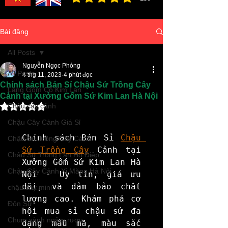
đánh giá trung bình là 3 /5, dựa trên 150 bình ch
Bài đăng
All Posts
Nguyễn Ngọc Phóng
All Posts
4 thg 11, 2023
4 phút đọc
Chính sách Bán Sỉ Chậu Sứ Trồng Cây
Làng Gốm Cổ Kim Lan
Cảnh tại Xưởng Gốm Sứ Kim Lan Hà Nội
Đã xếp hạng NaN/5 sao.
Chậu cây cảnh
Chậu Cây Cảnh Giá Sỉ
Chính sách Bán Sỉ 
Chậu 
Chậu Sứ Trồng Cây Cảnh
Sứ Trồng Cây
 Cảnh tại 
Chậu Sứ Trồng Lan Hồ Điệp
Xưởng Gốm Sứ Kim Lan Hà 
Chậu Cây Cảnh Xi Măng Hà Nội
Nội - Uy tín, giá ưu 
đãi, và đảm bảo chất 
chậu cây mini
lượng cao. Khám phá cơ 
Đôn Sứ
hội mua sỉ chậu sứ đa 
Chum sành ngâm rượu
dạng mẫu mã, màu sắc 