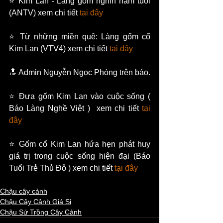
⭐ Kim Lan - Làng gốm nghìn năm tuổi 
(ANTV) xem chi tiết 
tại đây
⭐ Từ những miền quê: Làng gốm cổ 
Kim Lan (VTV4) xem chi tiết 
tại đây
🔝 Admin Nguyễn Ngọc Phóng trên báo.    
⭐ Đưa gốm Kim Lan vào cuộc sống ( 
Báo Làng Nghề Việt )  xem chi tiết
 tại 
đây   
⭐ Gốm cổ Kim Lan hứa hẹn phát huy 
giá trị trong cuộc sống hiện đại (Báo 
Tuổi Trẻ Thủ Đô ) xem chi tiết 
tại đây 
Chậu cây cảnh
Chậu Cây Cảnh Giá Sỉ
Chậu Sứ Trồng Cây Cảnh