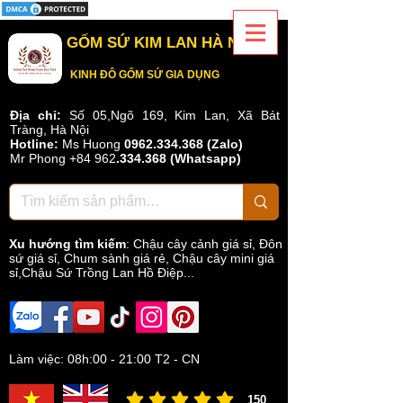
GỐM SỨ KIM LAN HÀ NỘI
KINH ĐÔ GỐM SỨ GIA DỤNG
Địa chỉ:
Số 05,Ngõ 169, Kim Lan, Xã Bát
Tràng, Hà Nội
Hotline:
Ms Huong
0962.334.368 (Zalo)
Mr Phong
+84 962
.
334.368
(Whatsapp)
Xu hướng tìm kiếm
:
Chậu cây cảnh giá sỉ
,
Đôn
sứ giá sỉ
,
Chum sành giá rẻ
,
Chậu cây mini giá
sỉ,Chậu Sứ Trồng Lan Hồ Điệp...
Làm việc: 08h:00 - 21:00 T2 - CN
150