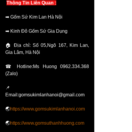
Thông Tin Liên Quan :
➡ Gốm Sứ Kim Lan Hà Nội   
➡ Kinh Đô Gốm Sứ Gia Dụng   
🏠 Địa chỉ: Số 05,Ngõ 167, Kim Lan, 
Gia Lâm, Hà Nội   
☎ Hotline:Ms Huong 0962.334.368 
(Zalo)    
📌 
Email:gomsukimlanhanoi@gmail.com  
🌏
https://www.gomsukimlanhanoi.com
🌏
https://www.gomsuthanhhuong.com