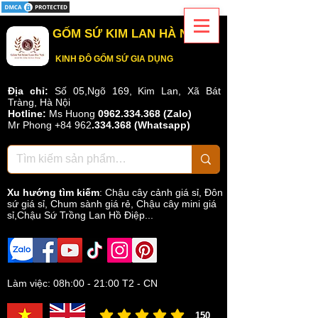
GỐM SỨ KIM LAN HÀ NỘI
KINH ĐÔ GỐM SỨ GIA DỤNG
Địa chỉ:
Số 05,Ngõ 169, Kim Lan, Xã Bát
Tràng, Hà Nội
Hotline:
Ms Huong
0962.334.368 (Zalo)
Mr Phong
+84 962
.
334.368
(Whatsapp)
Xu hướng tìm kiếm
:
Chậu cây cảnh giá sỉ
,
Đôn
sứ giá sỉ
,
Chum sành giá rẻ
,
Chậu cây mini giá
sỉ,Chậu Sứ Trồng Lan Hồ Điệp...
Làm việc: 08h:00 - 21:00 T2 - CN
150