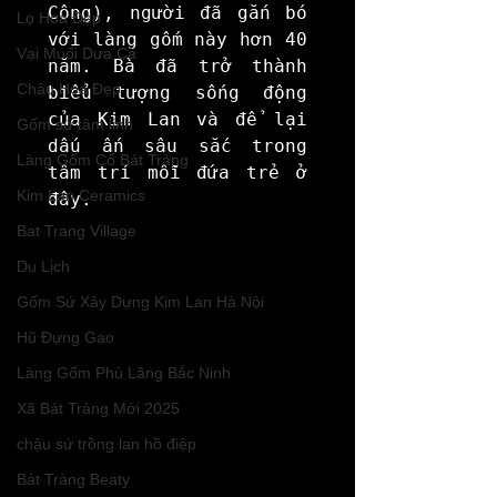
Công), người đã gắn bó 
Lọ Hoa Đẹp
với làng gốm này hơn 40 
Vại Muối Dưa Cà
năm. Bà đã trở thành 
Chậu Hoa Đẹp
biểu tượng sống động 
của Kim Lan và để lại 
Gốm sứ tâm linh
dấu ấn sâu sắc trong 
Làng Gốm Cổ Bát Tràng
tâm trí mỗi đứa trẻ ở 
Kim Lan Ceramics
đây.
Bat Trang Village
Du Lịch
Gốm Sứ Xây Dựng Kim Lan Hà Nội
Hũ Đựng Gạo
Làng Gốm Phù Lãng Bắc Ninh
Xã Bát Tràng Mới 2025
chậu sứ trồng lan hồ điệp
Bát Tràng Beaty