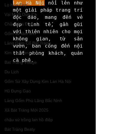
Lan Hà Nội
 nổi lên như 
Lọ Hoa Đẹp
một giải pháp trang trí 
Vại Muối Dưa Cà
độc đáo, mang đến vẻ 
Chậu Hoa Đẹp
đẹp tinh tế, gần gũi 
với thiên nhiên cho mọi 
Gốm sứ tâm linh
không gian, từ sân 
Làng Gốm Cổ Bát Tràng
vườn, ban công đến nội 
Kim Lan Ceramics
thất phòng khách, quán 
cà phê.
Bat Trang Village
Du Lịch
Gốm Sứ Xây Dựng Kim Lan Hà Nội
Hũ Đựng Gạo
Làng Gốm Phù Lãng Bắc Ninh
Xã Bát Tràng Mới 2025
chậu sứ trồng lan hồ điệp
Bát Tràng Beaty