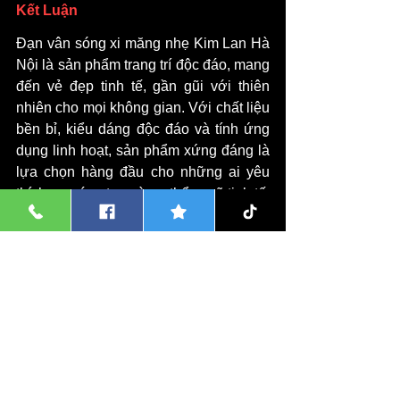
Kết Luận
Đạn vân sóng xi măng nhẹ Kim Lan Hà 
Nội là sản phẩm trang trí độc đáo, mang 
đến vẻ đẹp tinh tế, gần gũi với thiên 
nhiên cho mọi không gian. Với chất liệu 
bền bỉ, kiểu dáng độc đáo và tính ứng 
dụng linh hoạt, sản phẩm xứng đáng là 
lựa chọn hàng đầu cho những ai yêu 
thích sự sáng tạo và gu thẩm mỹ tinh tế. 
Hãy để đạn vân sóng Kim Lan Hà Nội 
trở thành điểm nhấn nghệ thuật, tạo nên 
không gian sống và làm việc ấn tượng, 
độc đáo.
Chậu cây cảnh
Chậu Cây Cảnh Xi Măng Hà Nội