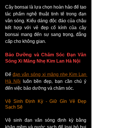
Cây bonsai là lựa chọn hoàn hảo để tạo 
tác phẩm nghệ thuật tinh tế trong đạn 
vân sóng. Kiểu dáng độc đáo của chậu 
kết hợp với vẻ đẹp cổ kính của cây 
bonsai mang đến sự sang trọng, đẳng 
cấp cho không gian.
Bảo Dưỡng và Chăm Sóc Đạn Vân 
Sóng Xi Măng Nhẹ Kim Lan Hà Nội
Để 
đạn vân sóng xi măng nhẹ Kim Lan 
Hà Nội
 luôn bền đẹp, bạn cần chú ý 
đến việc bảo dưỡng và chăm sóc.
Vệ Sinh Định Kỳ - Giữ Gìn Vẻ Đẹp 
Sạch Sẽ
Vệ sinh đạn vân sóng định kỳ bằng 
khăn mềm và nước sạch để loại bỏ bụi 