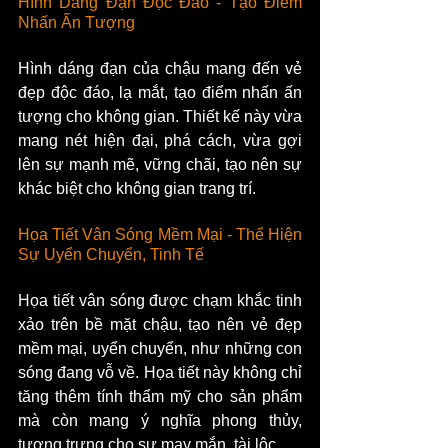
Hình Dáng Đạn Độc Đáo - Tạo Điểm 
Nhấn Ấn Tượng
Hình dáng đạn của chậu mang đến vẻ 
đẹp độc đáo, lạ mắt, tạo điểm nhấn ấn 
tượng cho không gian. Thiết kế này vừa 
mang nét hiện đại, phá cách, vừa gợi 
lên sự mạnh mẽ, vững chãi, tạo nên sự 
khác biệt cho không gian trang trí.
Họa Tiết Vân Sóng Mềm Mại - Thể Hiện 
Sự Uyển Chuyển, Tinh Tế
Họa tiết vân sóng được chạm khắc tinh 
xảo trên bề mặt chậu, tạo nên vẻ đẹp 
mềm mại, uyển chuyển, như những con 
sóng đang vỗ về. Họa tiết này không chỉ 
tăng thêm tính thẩm mỹ cho sản phẩm 
mà còn mang ý nghĩa phong thủy, 
tượng trưng cho sự may mắn, tài lộc.