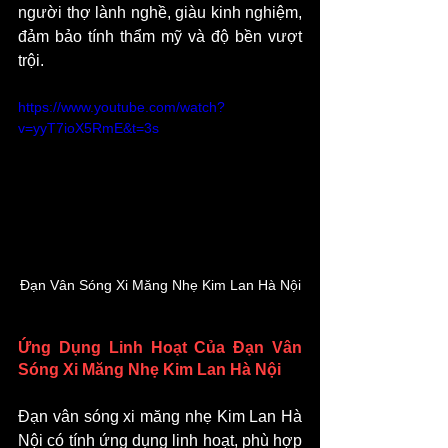
người thợ lành nghề, giàu kinh nghiệm, 
đảm bảo tính thẩm mỹ và độ bền vượt 
trội.
https://www.youtube.com/watch?
v=yyT7ioX5RmE&t=3s
Đạn Vân Sóng Xi Măng Nhẹ Kim Lan Hà Nội
Ứng Dụng Linh Hoạt Của Đạn Vân 
Sóng Xi Măng Nhẹ Kim Lan Hà Nội
Đạn vân sóng xi măng nhẹ Kim Lan Hà 
Nội có tính ứng dụng linh hoạt, phù hợp 