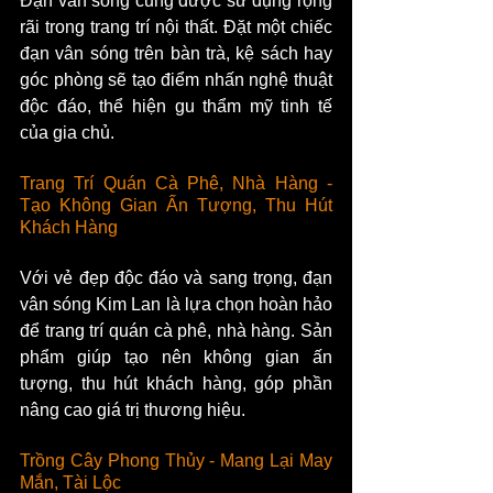
Đạn vân sóng cũng được sử dụng rộng 
rãi trong trang trí nội thất. Đặt một chiếc 
đạn vân sóng trên bàn trà, kệ sách hay 
góc phòng sẽ tạo điểm nhấn nghệ thuật 
độc đáo, thể hiện gu thẩm mỹ tinh tế 
của gia chủ.
Trang Trí Quán Cà Phê, Nhà Hàng - 
Tạo Không Gian Ấn Tượng, Thu Hút 
Khách Hàng
Với vẻ đẹp độc đáo và sang trọng, đạn 
vân sóng Kim Lan là lựa chọn hoàn hảo 
để trang trí quán cà phê, nhà hàng. Sản 
phẩm giúp tạo nên không gian ấn 
tượng, thu hút khách hàng, góp phần 
nâng cao giá trị thương hiệu.
Trồng Cây Phong Thủy - Mang Lại May 
Mắn, Tài Lộc