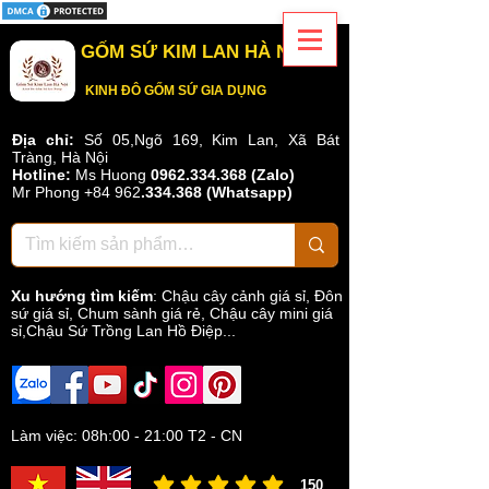
GỐM SỨ KIM LAN HÀ NỘI
KINH ĐÔ GỐM SỨ GIA DỤNG
Địa chỉ:
Số 05,Ngõ 169, Kim Lan, Xã Bát
Tràng, Hà Nội
Hotline:
Ms Huong
0962.334.368 (Zalo)
Mr Phong
+84 962
.
334.368
(Whatsapp)
Xu hướng tìm kiếm
:
Chậu cây cảnh giá sỉ
,
Đôn
sứ giá sỉ
,
Chum sành giá rẻ
,
Chậu cây mini giá
sỉ,Chậu Sứ Trồng Lan Hồ Điệp...
Làm việc: 08h:00 - 21:00 T2 - CN
150