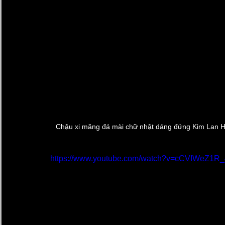
Chậu xi măng đá mài chữ nhật dáng đứng Kim Lan Hà 
https://www.youtube.com/watch?v=cCVIWeZ1R_