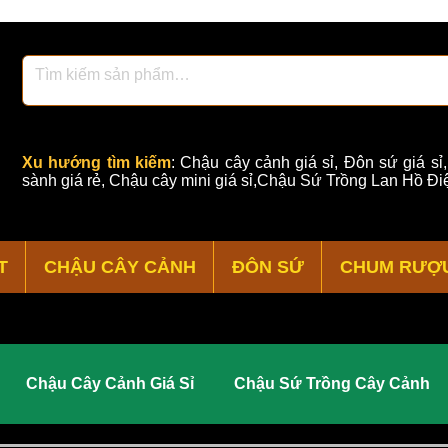
Xu hướng tìm kiếm
:
Chậu cây cảnh giá sỉ
,
Đôn sứ giá sỉ
sành giá rẻ
,
Chậu cây mini giá sỉ,Chậu Sứ Trồng Lan Hồ Điệ
T
CHẬU CÂY CẢNH
ĐÔN SỨ
CHUM RƯỢ
Chậu Cây Cảnh Giá Sỉ
Chậu Sứ Trồng Cây Cảnh