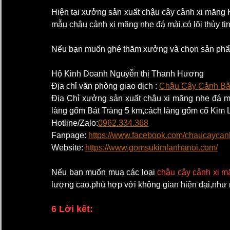
Hiện tại xưởng sản xuất chậu cây cảnh xi măng 
mẫu chậu cảnh xi măng nhẹ đá mài,có lõi thủy ti
Nếu bạn muốn ghé thăm xưởng và chọn sản phẩm tr
Hộ Kinh Doanh Nguyễn thị Thanh Hương
Địa chỉ văn phòng giao dịch : 
Chậu Cây Cảnh Bằn
Địa Chỉ xưởng sản xuất chậu xi măng nhẹ đá m
làng gốm Bát Tràng 5 km,cách làng gốm cổ Kim 
Hotline/Zalo:
0962.334.368
Fanpage: 
https://www.facebook.com/chaucayca
Website: 
https://www.gomsukimlanhanoi.com/
Nếu bạn muốn mua các loại 
chậu cây cảnh xi m
lượng cao.phù hợp với không gian hiện đại,như n
6 Lời kết: