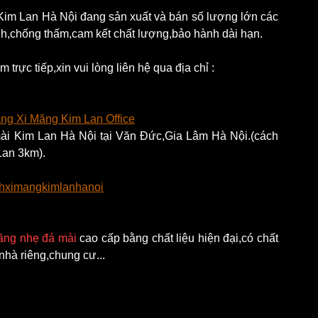
Kim Lan Hà Nội đang sản xuất và bán số lượng lớn các 
nh,chống thấm,cam kết chất lượng,bảo hành dài hạn.
ực tiếp,xin vui lòng liên hệ qua địa chỉ :
g Xi Măng Kim Lan Office
ài Kim Lan Hà Nội tại Văn Đức,Gia Lâm Hà Nội.(cách 
Lan 3km).
nhximangkimlanhanoi
ăng nhẹ đá mài
 cao cấp bằng chất liệu hiện đại,có chất 
hà riêng,chung cư...