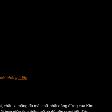
ới nhất 
tại đây
ại, chậu xi măng đá mài chữ nhật dáng đứng của Kim 
ết hợp giữa tính thẩm mỹ và độ bền vượt trội. Sản 