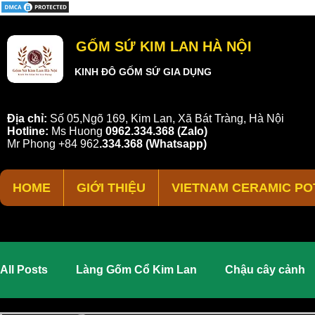
GỐM SỨ KIM LAN HÀ NỘI
KINH ĐÔ GỐM SỨ GIA DỤNG
Địa chỉ:
Số 05,Ngõ 169, Kim Lan, Xã Bát Tràng, Hà Nội
Hotline:
Ms Huong
0962.334.368 (Zalo)
Mr Phong
+84 962
.
334.368
(Whatsapp)
HOME
GIỚI THIỆU
VIETNAM CERAMIC PO
All Posts
Làng Gốm Cổ Kim Lan
Chậu cây cảnh