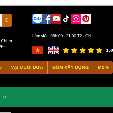
Làm việc: 08h:00 - 21:00 T2 - CN
,
Chum
p...
150
đánh giá trung bình là 3 /
U
VẠI MUỐI DƯA
GỐM XÂY DỰNG
More