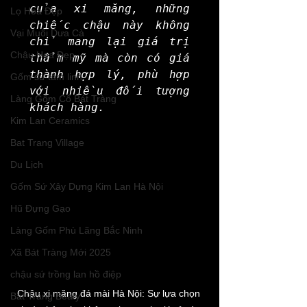
của xi măng, những 
Lọ Hoa Đẹp
chiếc chậu này không 
Vại Muối Dưa Cà
chỉ mang lại giá trị 
Chậu Hoa Đẹp
thẩm mỹ mà còn có giá 
thành hợp lý, phù hợp 
Gốm sứ tâm linh
với nhiều đối tượng 
Làng Gốm Cổ Bát Tràng
khách hàng.
Kim Lan Ceramics
Bat Trang Village
Du Lịch
Gốm Sứ Xây Dựng Kim Lan Hà Nội
Hũ Đựng Gạo
Làng Gốm Phù Lãng Bắc Ninh
Xã Bát Tràng Mới 2025
chậu sứ trồng lan hồ điệp
Chậu xi măng đá mài Hà Nội: Sự lựa chọn 
Bát Tràng Beaty