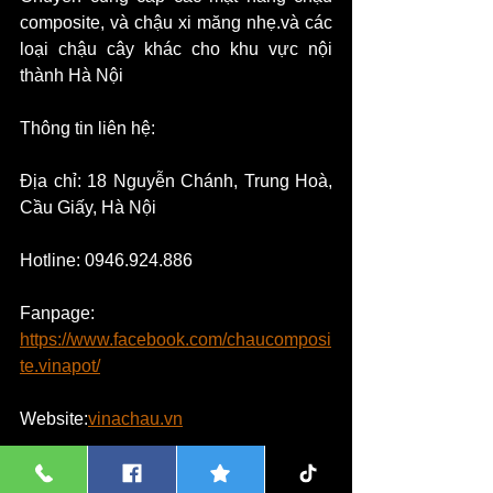
composite, và chậu xi măng nhẹ.và các 
loại chậu cây khác cho khu vực nội 
thành Hà Nội
​Thông tin liên hệ:
Địa chỉ: 18 Nguyễn Chánh, Trung Hoà, 
Cầu Giấy, Hà Nội
​Hotline: 0946.924.886
Fanpage: 
https://www.facebook.com/chaucomposi
te.vinapot/
​Website:
vinachau.vn
✅ 4.6 Tổng kho chậu xi măng đá mài tại 
Hà Nội / Gốm sân vườn