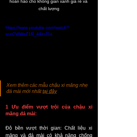
hoàn hảo cho không gian xanh giá rẻ và 
chất lượng
https://www.youtube.com/watch?
v=cCVIWeZ1R_4&t=71s
Xem thêm các mẫu chậu xi măng nhẹ 
đá mài mới nhất 
tại đây
1 Ưu điểm vượt trội của chậu xi 
măng đá mài:
Độ bền vượt thời gian: Chất liệu xi 
măng và đá mài có khả năng chống 