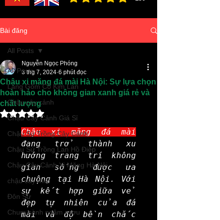
đánh giá trung bình là 3 /5, dựa trên 150 bình ch
Bài đăng
All Posts
Nguyễn Ngọc Phóng
All Posts
3 thg 7, 2024
6 phút đọc
Chậu xi măng đá mài Hà Nội: Sự lựa chọn
Làng Gốm Cổ Kim Lan
hoàn hảo cho không gian xanh giá rẻ và
Chậu cây cảnh
chất lượng
Đã xếp hạng NaN/5 sao.
Chậu Cây Cảnh Giá Sỉ
Chậu xi măng đá mài
Chậu Sứ Trồng Cây Cảnh
đang trở thành xu 
Chậu Sứ Trồng Lan Hồ Điệp
hướng trang trí không 
Chậu Cây Cảnh Xi Măng Hà Nội
gian sống được ưa 
chuộng tại Hà Nội. Với 
chậu cây mini
sự kết hợp giữa vẻ 
Đôn Sứ
đẹp tự nhiên của đá 
Chum sành ngâm rượu
mài và độ bền chắc 