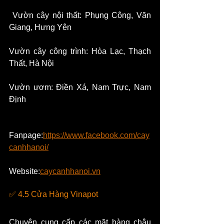
 Vườn cây nội thất: Phụng Công, Văn 
Giang, Hưng Yên
Vườn cây công trình: Hòa Lạc, Thạch 
Thất, Hà Nội
​Vườn ươm: Điền Xá, Nam Trực, Nam 
Định
Fanpage:
https://www.facebook.com/cay
canhhanoi/
Website:
caycanhhanoi.vn
✅ 4.5 Cửa Hàng Vinapot
Chuyên cung cấp các mặt hàng chậu 