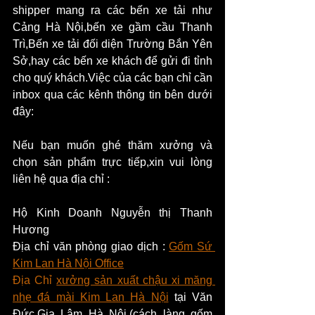
shipper mang ra các bến xe tải như 
Cảng Hà Nội,bến xe gầm cầu Thanh 
Trì,Bến xe tải đối diện Trường Bắn Yên 
Sở,hay các bến xe khách để gửi đi tỉnh 
cho quý khách.Việc của các bạn chỉ cần 
inbox qua các kênh thông tin bên dưới 
đây:
Nếu bạn muốn ghé thăm xưởng và 
chọn sản phẩm trực tiếp,xin vui lòng 
liên hệ qua địa chỉ :
Hộ Kinh Doanh Nguyễn thị Thanh 
Hương
Địa chỉ văn phòng giao dịch : 
Gốm Sứ 
Kim Lan Hà Nội Office
Địa Chỉ 
xưởng sản xuất chậu xi măng 
nhẹ đá mài Kim Lan Hà Nội
 tại Văn 
Đức,Gia Lâm Hà Nội.(cách làng gốm 