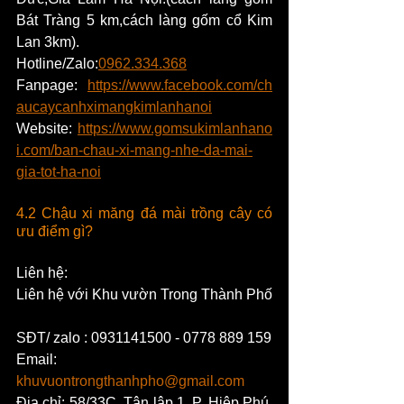
Bát Tràng 5 km,cách làng gốm cổ Kim 
Lan 3km).
Hotline/Zalo:
0962.334.368
Fanpage: 
https://www.facebook.com/ch
aucaycanhximangkimlanhanoi
Website: 
https://www.gomsukimlanhano
i.com/ban-chau-xi-mang-nhe-da-mai-
gia-tot-ha-noi
4.2 Chậu xi măng đá mài trồng cây có 
ưu điểm gì?
Liên hệ: 
Liên hệ với Khu vườn Trong Thành Phố
SĐT/ zalo : 0931141500 - 0778 889 159 
Email: 
khuvuontrongthanhpho@gmail.com
Địa chỉ: 58/33C, Tân lập 1, P. Hiệp Phú, 