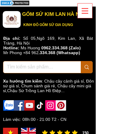
GỐM SỨ KIM LAN HÀ NỘI
KINH ĐÔ GỐM SỨ GIA DỤNG
Địa chỉ:
Số 05,Ngõ 169, Kim Lan, Xã Bát
Tràng, Hà Nội
Hotline:
Ms Huong
0962.334.368 (Zalo)
Mr Phong
+84 962
.
334.368
(Whatsapp)
Xu hướng tìm kiếm
:
Chậu cây cảnh giá sỉ
,
Đôn
sứ giá sỉ
,
Chum sành giá rẻ
,
Chậu cây mini giá
sỉ,Chậu Sứ Trồng Lan Hồ Điệp...
Làm việc: 08h:00 - 21:00 T2 - CN
150