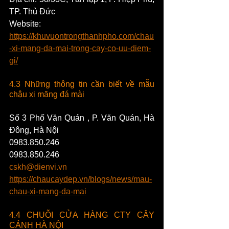
TP. Thủ Đức
Website: 
https://khuvuontrongthanhpho.com/chau
-xi-mang-da-mai-trong-cay-co-uu-diem-
gi/
4.3 Những thông tin cần biết về mẫu 
chậu xi măng đá mài
Số 3 Phố Văn Quán , P. Văn Quán, Hà 
Đông, Hà Nội
0983.850.246
0983.850.246
cskh@dienvi.vn
https://chaucaydep.vn/blogs/news/mau-
chau-xi-mang-da-mai
4.4 CHUỖI CỬA HÀNG CTY CÂY 
CẢNH HÀ NỘI