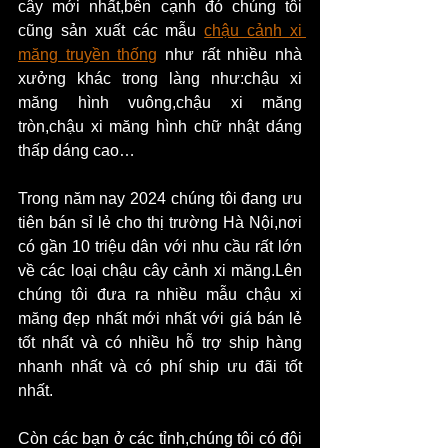
cây mới nhất,bên cạnh đó chúng tôi 
cũng sản xuất các mẫu 
chậu cảnh xi 
măng truyền thống
 như rất nhiều nhà 
xưởng khác trong làng như:chậu xi 
măng hình vuông,chậu xi măng 
tròn,chậu xi măng hình chữ nhật dáng 
thấp dáng cao…
Trong năm nay 2024 chúng tôi đang ưu 
tiên bán sỉ lẻ cho thị trường Hà Nội,nơi 
có gần 10 triệu dân với nhu cầu rất lớn 
về các loại chậu cây cảnh xi măng.Lên 
chúng tôi đưa ra nhiều mẫu chậu xi 
măng đẹp nhất mới nhất với giá bán lẻ 
tốt nhất và có nhiều hỗ trợ ship hàng 
nhanh nhất và có phí ship ưu đãi tốt 
nhất.
Còn các bạn ở các tỉnh,chúng tôi có đội 