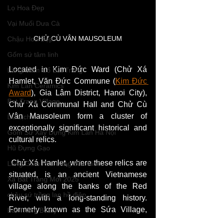
Lọ Hoa Đẹp
Vại Muối Dưa Cà
CHỬ CÙ VÂN MAUSOLEUM
Chậu Hoa Đẹp
Gốm sứ tâm linh
Located in Kim Đức Ward (Chử Xá 
Làng Gốm Cổ Bát Tràng
Hamlet, Văn Đức Commune (
Kim Đức 
Kim Lan Ceramics
Award
), Gia Lâm District, Hanoi City), 
Bat Trang Village
Chử Xá Communal Hall and Chử Cù 
Vân Mausoleum form a cluster of 
Du Lịch
exceptionally significant historical and 
Gốm Sứ Xây Dựng Kim Lan Hà Nội
cultural relics.
Hũ Đựng Gạo
 Chử Xá Hamlet, where these relics are 
Làng Gốm Phù Lãng Bắc Ninh
situated, is an ancient Vietnamese 
Xã Bát Tràng Mới 2025
village along the banks of the Red 
chậu sứ trồng lan hồ điệp
River, with a long-standing history. 
Formerly known as the Sứa Village, 
Bát Tràng Beaty