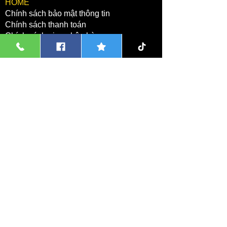
​HOME
Chính sách bảo mật thông tin
Chính sách thanh toán
Chính sách giao nhận hàng
Chính sách bảo hành đổi trả kiểm hàng
GỐM SỨ KIM LAN HÀ NỘI
Hộ kinh doanh:Nguyễn Thị Thanh Hương
Số đăng ký hộ kinh doanh:01J8020674
Nơi cấp:Phòng Tài Chính Kế
Hoạch,Huyện Gia Lâm,TP Hà Nội
Địa Chỉ Trụ Sở Hộ Kinh Doanh:Số
05,Ngõ 169,Kim Lan, Bát Tràng,Hà
Nội.
Chi tiết
Xưởng gốm sứ tại:
Số nhà 02,ngách
95/3,Ngõ 95,Kim Lan,
Bát Tràng
,Tp Hà
Nội.
Chi tiết
Xưởng sản xuất chậu xi măng tại:Công
Luận 1,Văn Giang,HY.