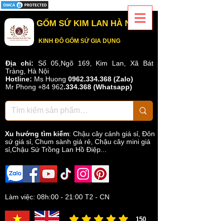
GỐM SỨ KIM LAN HÀ NỘI
KINH ĐÔ GỐM SỨ GIA DỤNG
Địa chỉ:
Số 05,Ngõ 169, Kim Lan, Xã Bát
Tràng, Hà Nội
Hotline:
Ms Huong
0962.334.368 (Zalo)
Mr Phong
+84 962
.
334.368
(Whatsapp)
Xu hướng tìm kiếm
:
Chậu cây cảnh giá sỉ
,
Đôn
sứ giá sỉ
,
Chum sành giá rẻ
,
Chậu cây mini giá
sỉ,Chậu Sứ Trồng Lan Hồ Điệp...
Làm việc: 08h:00 - 21:00 T2 - CN
150