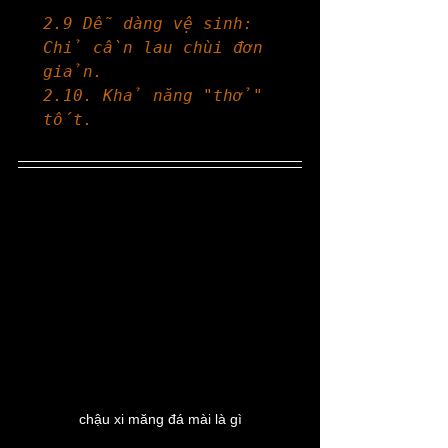
2.9 Dễ dàng vệ sinh: 
Chỉ cần lau chùi đơn 
giản.
2.10. Khả năng "thở" 
tốt.
chậu xi măng đá mài là gì