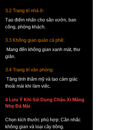
3.2 Trang trí nhà ở: 
Tạo điểm nhấn cho sân vườn, ban 
công, phòng khách.
3.3 Không gian quán cà phê:
 Mang đến không gian xanh mát, thư 
giãn.
3.4 Trang trí văn phòng:
 Tăng tính thẩm mỹ và tạo cảm giác 
thoải mái khi làm việc.
4 Lưu Ý Khi Sử Dụng Chậu Xi Măng 
Nhẹ Đá Mài
Chọn kích thước phù hợp: Cân nhắc 
không gian và loại cây trồng.