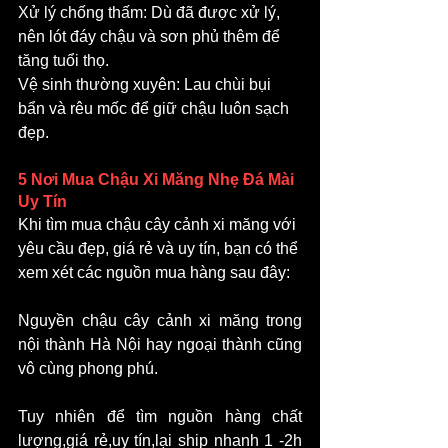
Xử lý chống thấm: Dù đã được xử lý, 
nên lót đáy chậu và sơn phủ thêm để 
tăng tuổi thọ.
Vệ sinh thường xuyên: Lau chùi bụi 
bẩn và rêu mốc để giữ chậu luôn sạch 
đẹp.
5 Nơi Mua Chậu Xi Măng Nhẹ Đá Mài 
Uy Tín
Khi tìm mua chậu cây cảnh xi măng với 
yêu cầu đẹp, giá rẻ và uy tín, bạn có thể 
xem xét các nguồn mua hàng sau đây:
Nguyền chậu cây cảnh xi măng trong 
nội thành Hà Nội hay ngoại thành cũng 
vô cùng phong phú.
Tuy nhiên để tìm nguồn hàng chất 
lượng,giá rẻ,uy tín,lại ship nhanh 1 -2h 