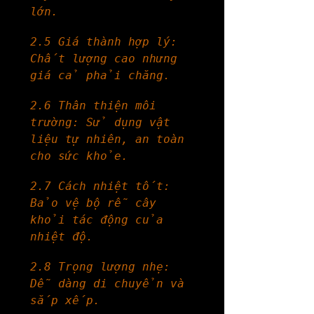
lớn.
2.5 Giá thành hợp lý: 
Chất lượng cao nhưng 
giá cả phải chăng.
2.6 Thân thiện môi 
trường: Sử dụng vật 
liệu tự nhiên, an toàn 
cho sức khỏe.
2.7 Cách nhiệt tốt: 
Bảo vệ bộ rễ cây 
khỏi tác động của 
nhiệt độ.
2.8 Trọng lượng nhẹ: 
Dễ dàng di chuyển và 
sắp xếp.