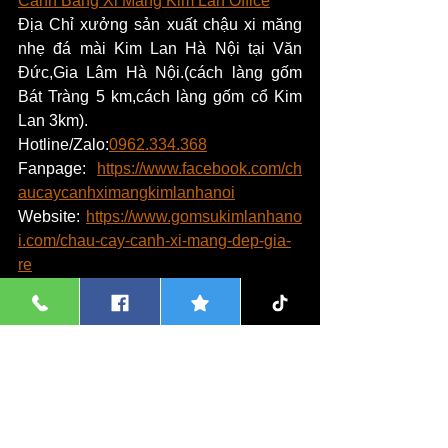
Cảnh Bằng Xi Măng Kim Lan Office
Địa Chỉ xưởng sản xuất chậu xi măng 
nhẹ đá mài Kim Lan Hà Nội tại Văn 
Đức,Gia Lâm Hà Nội.(cách làng gốm 
Bát Tràng 5 km,cách làng gốm cổ Kim 
Lan 3km).
Hotline/Zalo:
0962.334.368
Fanpage: 
https://www.facebook.com/ch
aucaycanhximangkimlanhanoi
Website: 
https://www.gomsukimlanhano
i.com/chau-cay-canh-xi-mang-dep-gia-
re
Nếu bạn muốn mua các loại 
chậu cây 
cảnh xi măng nhẹ đá mài
 cao cấp bằng 
chất liệu hiện đại,có chất lượng 
cao.phù hợp với không gian hiện 
đại,như nhà riêng,chung cư...