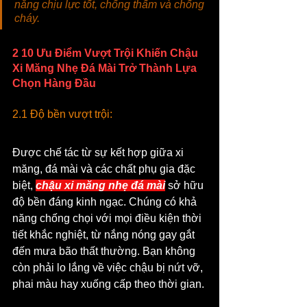
năng chịu lực tốt, chống thấm và chống 
cháy.
2 10 Ưu Điểm Vượt Trội Khiến Chậu 
Xi Măng Nhẹ Đá Mài Trở Thành Lựa 
Chọn Hàng Đầu
2.1 Độ bền vượt trội:
Được chế tác từ sự kết hợp giữa xi 
măng, đá mài và các chất phụ gia đặc 
biệt, 
chậu xi măng nhẹ đá mài
 sở hữu 
độ bền đáng kinh ngạc. Chúng có khả 
năng chống chọi với mọi điều kiện thời 
tiết khắc nghiệt, từ nắng nóng gay gắt 
đến mưa bão thất thường. Bạn không 
còn phải lo lắng về việc chậu bị nứt vỡ, 
phai màu hay xuống cấp theo thời gian.