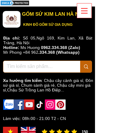
GỐM SỨ KIM LAN HÀ NỘI
KINH ĐÔ GỐM SỨ GIA DỤNG
Địa chỉ:
Số 05,Ngõ 169, Kim Lan, Xã Bát
Tràng, Hà Nội
Hotline:
Ms Huong
0962.334.368 (Zalo)
Mr Phong
+84 962
.
334.368
(Whatsapp)
Xu hướng tìm kiếm
:
Chậu cây cảnh giá sỉ
,
Đôn
sứ giá sỉ
,
Chum sành giá rẻ
,
Chậu cây mini giá
sỉ,Chậu Sứ Trồng Lan Hồ Điệp...
Làm việc: 08h:00 - 21:00 T2 - CN
150