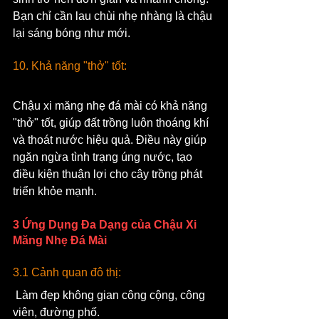
Bạn chỉ cần lau chùi nhẹ nhàng là chậu 
lại sáng bóng như mới.
10. Khả năng "thở" tốt:
Chậu xi măng nhẹ đá mài có khả năng 
"thở" tốt, giúp đất trồng luôn thoáng khí 
và thoát nước hiệu quả. Điều này giúp 
ngăn ngừa tình trạng úng nước, tạo 
điều kiện thuận lợi cho cây trồng phát 
triển khỏe mạnh.
3 Ứng Dụng Đa Dạng của Chậu Xi 
Măng Nhẹ Đá Mài
3.1 Cảnh quan đô thị:
 Làm đẹp không gian công cộng, công 
viên, đường phố.