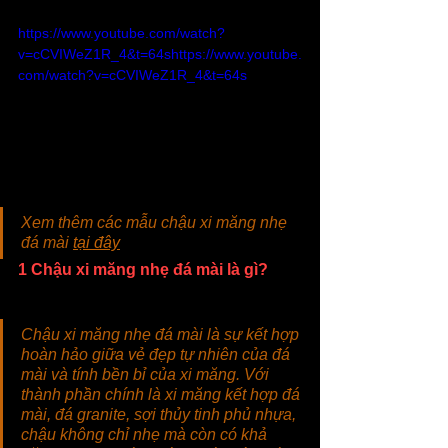
https://www.youtube.com/watch?
v=cCVIWeZ1R_4&t=64shttps://www.youtube.
com/watch?v=cCVIWeZ1R_4&t=64s
Xem thêm các mẫu chậu xi măng nhẹ 
đá mài 
tại đây
1 Chậu xi măng nhẹ đá mài là gì?
Chậu xi măng nhẹ đá mài là sự kết hợp 
hoàn hảo giữa vẻ đẹp tự nhiên của đá 
mài và tính bền bỉ của xi măng. Với 
thành phần chính là xi măng kết hợp đá 
mài, đá granite, sợi thủy tinh phủ nhựa, 
chậu không chỉ nhẹ mà còn có khả 