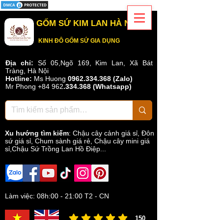
GỐM SỨ KIM LAN HÀ NỘI
KINH ĐÔ GỐM SỨ GIA DỤNG
Địa chỉ:
Số 05,Ngõ 169, Kim Lan, Xã Bát
Tràng, Hà Nội
Hotline:
Ms Huong
0962.334.368 (Zalo)
Mr Phong
+84 962
.
334.368
(Whatsapp)
Xu hướng tìm kiếm
:
Chậu cây cảnh giá sỉ
,
Đôn
sứ giá sỉ
,
Chum sành giá rẻ
,
Chậu cây mini giá
sỉ,Chậu Sứ Trồng Lan Hồ Điệp...
Làm việc: 08h:00 - 21:00 T2 - CN
150