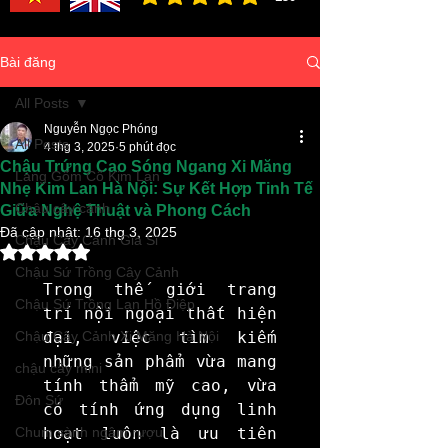
đánh giá trung bình là 3 /5, dựa trên 150 bình ch
Bài đăng
All Posts
Nguyễn Ngọc Phóng
All Posts
4 thg 3, 2025
5 phút đọc
Chậu Trứng Cao Sóng Ngang Xi Măng
Làng Gốm Cổ Kim Lan
Nhẹ Kim Lan Hà Nội: Sự Kết Hợp Tinh Tế
Chậu cây cảnh
Giữa Nghệ Thuật và Phong Cách
Đã cập nhật:
16 thg 3, 2025
Chậu Cây Cảnh Giá Sỉ
Đã xếp hạng NaN/5 sao.
Chậu Sứ Trồng Cây Cảnh
Trong thế giới trang 
Chậu Sứ Trồng Lan Hồ Điệp
trí nội ngoại thất hiện 
Chậu Cây Cảnh Xi Măng Hà Nội
đại, việc tìm kiếm 
những sản phẩm vừa mang 
chậu cây mini
tính thẩm mỹ cao, vừa 
Đôn Sứ
có tính ứng dụng linh 
Chum sành ngâm rượu
hoạt luôn là ưu tiên 