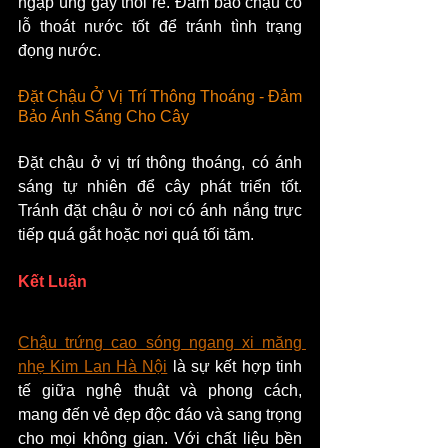
ngập úng gây thối rễ. Đảm bảo chậu có 
lỗ thoát nước tốt để tránh tình trạng 
đọng nước.
Đặt Chậu Ở Vị Trí Thông Thoáng - Đảm 
Bảo Ánh Sáng Cho Cây
Đặt chậu ở vị trí thông thoáng, có ánh 
sáng tự nhiên để cây phát triển tốt. 
Tránh đặt chậu ở nơi có ánh nắng trực 
tiếp quá gắt hoặc nơi quá tối tăm.
Kết Luận
Chậu trứng cao sóng ngang xi măng 
nhẹ Kim Lan Hà Nội
 là sự kết hợp tinh 
tế giữa nghệ thuật và phong cách, 
mang đến vẻ đẹp độc đáo và sang trọng 
cho mọi không gian. Với chất liệu bền 