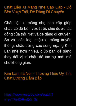
Chất Liệu Xi Măng Nhẹ Cao Cấp - Độ 
Bền Vượt Trội, Dễ Dàng Di Chuyển
Chất liệu xi măng nhẹ cao cấp giúp 
chậu có độ bền vượt trội, chịu được tác 
động của thời tiết và dễ dàng di chuyển. 
So với các loại chậu xi măng truyền 
thống, chậu trứng cao sóng ngang Kim 
Lan nhẹ hơn nhiều, giúp bạn dễ dàng 
thay đổi vị trí chậu để tạo sự mới mẻ 
cho không gian.
Kim Lan Hà Nội - Thương Hiệu Uy Tín, 
Chất Lượng Đảm Bảo
https://www.youtube.com/watch?
v=yyT7ioX5RmE&t=3s