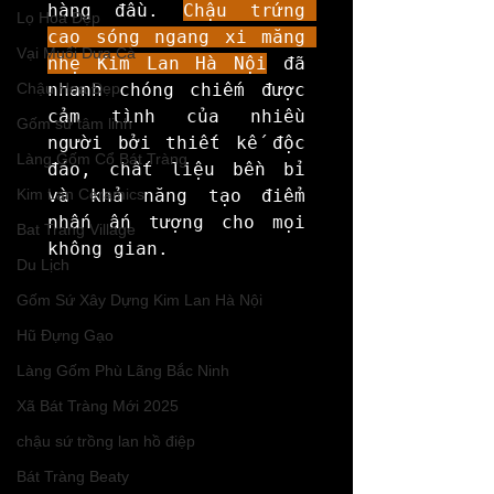
hàng đầu. 
Chậu trứng 
Lọ Hoa Đẹp
cao sóng ngang xi măng 
Vại Muối Dưa Cà
nhẹ Kim Lan Hà Nội
 đã 
Chậu Hoa Đẹp
nhanh chóng chiếm được 
cảm tình của nhiều 
Gốm sứ tâm linh
người bởi thiết kế độc 
Làng Gốm Cổ Bát Tràng
đáo, chất liệu bền bỉ 
Kim Lan Ceramics
và khả năng tạo điểm 
nhấn ấn tượng cho mọi 
Bat Trang Village
không gian.
Du Lịch
Gốm Sứ Xây Dựng Kim Lan Hà Nội
Hũ Đựng Gạo
Làng Gốm Phù Lãng Bắc Ninh
Xã Bát Tràng Mới 2025
chậu sứ trồng lan hồ điệp
Bát Tràng Beaty