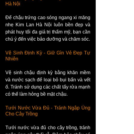
Hà Nội
Để chậu trứng cao sóng ngang xi măng 
nhẹ Kim Lan Hà Nội luôn bền đẹp và 
phát huy tối đa giá trị thẩm mỹ, bạn cần 
chú ý đến việc bảo dưỡng và chăm sóc.
Vệ Sinh Định Kỳ - Giữ Gìn Vẻ Đẹp Tự 
Nhiên
Vệ sinh chậu định kỳ bằng khăn mềm 
và nước sạch để loại bỏ bụi bẩn và vết 
ố. Tránh sử dụng các chất tẩy rửa mạnh 
có thể làm hỏng bề mặt chậu.
Tưới Nước Vừa Đủ - Tránh Ngập Úng 
Cho Cây Trồng
Tưới nước vừa đủ cho cây trồng, tránh 