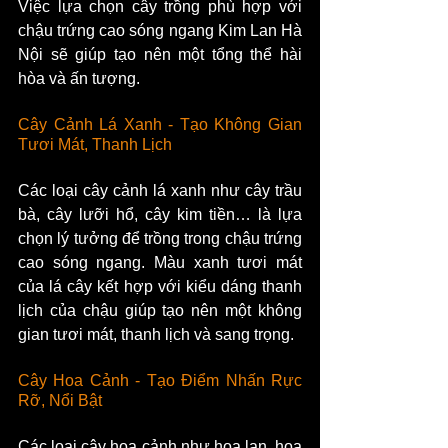
Việc lựa chọn cây trồng phù hợp với 
chậu trứng cao sóng ngang Kim Lan Hà 
Nội sẽ giúp tạo nên một tổng thể hài 
hòa và ấn tượng.
Cây Cảnh Lá Xanh - Tạo Không Gian 
Tươi Mát, Thanh Lịch
Các loại cây cảnh lá xanh như cây trầu 
bà, cây lưỡi hổ, cây kim tiền… là lựa 
chọn lý tưởng để trồng trong chậu trứng 
cao sóng ngang. Màu xanh tươi mát 
của lá cây kết hợp với kiểu dáng thanh 
lịch của chậu giúp tạo nên một không 
gian tươi mát, thanh lịch và sang trọng.
Cây Hoa Cảnh - Tạo Điểm Nhấn Rực 
Rỡ, Nổi Bật
Các loại cây hoa cảnh như hoa lan, hoa 