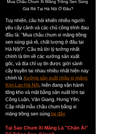
Mua Chậu Chum Xi Măng Trồng Sen Súng 
Giá Rẻ Tại Hà Nội Ở Đâu?
Tuy nhiên, câu hỏi khiến nhiều người 
yêu cây cảnh và các chủ công trình đau 
đầu là: "Mua chậu chum xi măng trồng 
sen súng giá rẻ, chất lượng ở đâu tại 
Hà Nội?". Câu trả lời lý tưởng nhất 
chính là tìm về các xưởng sản xuất 
gốc, và địa chỉ uy tín được giới sành 
cây truyền tai nhau nhiều nhất hiện nay 
chính là 
Xưởng sản xuất chậu xi măng 
Kim Lan Hà Nội
, hiện đang vận hành 
tổng kho và mặt bằng sản xuất lớn tại 
Công Luận, Văn Giang, Hưng Yên. 
Cập nhật mẫu chậu chum bằng xi 
măng trồng sen súng
 tại đây
Tại Sao Chum Xi Măng Là "Chân Ái" 