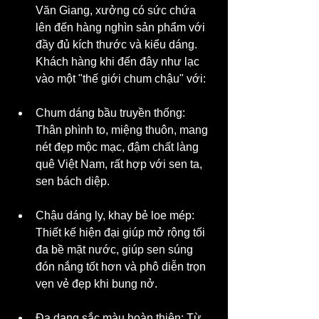
Văn Giang, xưởng có sức chứa 
lên đến hàng nghìn sản phẩm với 
đầy đủ kích thước và kiểu dáng. 
Khách hàng khi đến đây như lạc 
vào một "thế giới chum chậu" với:
Chum dáng bầu truyền thống: 
Thân phình to, miệng thuôn, mang 
nét đẹp mộc mạc, đậm chất làng 
quê Việt Nam, rất hợp với sen ta, 
sen bách diệp.
Chậu dáng ly, khay bẻ loe mép: 
Thiết kế hiện đại giúp mở rộng tối 
đa bề mặt nước, giúp sen súng 
đón nắng tốt hơn và phô diễn trọn 
vẹn vẻ đẹp khi bung nở.
Đa dạng sắc màu hoàn thiện: Từ 