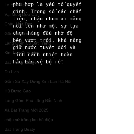
phù hợp là yếu tố quyết 
Lọ Hoa Đẹp
định. Trong số các chất 
Vại Muối Dưa Cà
liệu, chậu chum xi măng 
Chậu Hoa Đẹp
nổi lên như một sự lựa 
chọn hàng đầu nhờ độ 
Gốm sứ tâm linh
bền vượt trội, khả năng 
Làng Gốm Cổ Bát Tràng
giữ nước tuyệt đối và 
Kim Lan Ceramics
tính cách nhiệt hoàn 
hảo bảo vệ bộ rễ.
Bat Trang Village
Du Lịch
Gốm Sứ Xây Dựng Kim Lan Hà Nội
Hũ Đựng Gạo
Làng Gốm Phù Lãng Bắc Ninh
Xã Bát Tràng Mới 2025
chậu sứ trồng lan hồ điệp
Bát Tràng Beaty