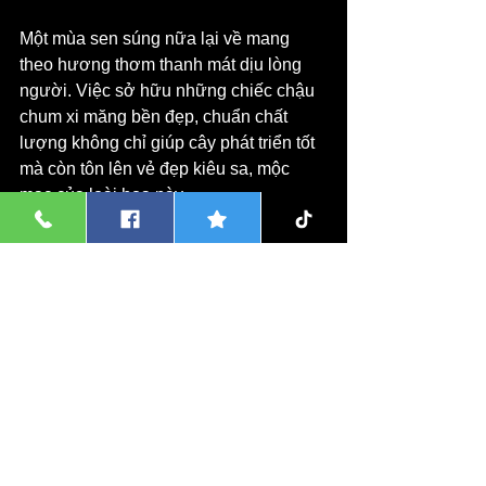
Một mùa sen súng nữa lại về mang 
theo hương thơm thanh mát dịu lòng 
người. Việc sở hữu những chiếc chậu 
chum xi măng bền đẹp, chuẩn chất 
lượng không chỉ giúp cây phát triển tốt 
mà còn tôn lên vẻ đẹp kiêu sa, mộc 
mạc của loài hoa này.
Nếu bạn đang tìm kiếm một địa chỉ mua 
chậu chum xi măng trồng sen súng giá 
rẻ tại Hà Nội, đừng ngần ngại kết nối 
hoặc ghé thăm Xưởng sản xuất chậu xi 
măng Kim Lan tại Công Luận, Văn 
Giang, Hưng Yên. Mặt bằng rộng lớn, 
mẫu mã đa dạng, giá gốc tại xưởng 
cùng vị trí địa lý thuận tiện chắc chắn 
sẽ mang đến cho bạn sự hài lòng tuyệt 
đối!