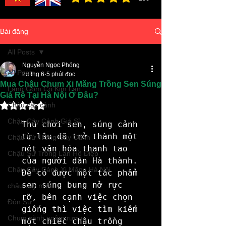
đánh giá trung bình là 3 /5, dựa trên 150 bình ch
Bài đăng
All Posts
Nguyễn Ngọc Phóng
All Posts
20 thg 6
5 phút đọc
Mua Chậu Chum Xi Măng Trồng Sen Súng
Làng Gốm Cổ Kim Lan
Giá Rẻ Tại Hà Nội Ở Đâu?
Đã xếp hạng NaN/5 sao.
Chậu cây cảnh
Chậu Cây Cảnh Giá Sỉ
Thú chơi sen, súng cảnh 
từ lâu đã trở thành một 
Chậu Sứ Trồng Cây Cảnh
nét văn hóa thanh tao 
Chậu Sứ Trồng Lan Hồ Điệp
của người dân Hà thành. 
Chậu Cây Cảnh Xi Măng Hà Nội
Để có được một tác phẩm 
sen súng bung nở rực 
chậu cây mini
rỡ, bên cạnh việc chọn 
Đôn Sứ
giống thì việc tìm kiếm 
Chum sành ngâm rượu
một chiếc chậu trồng 