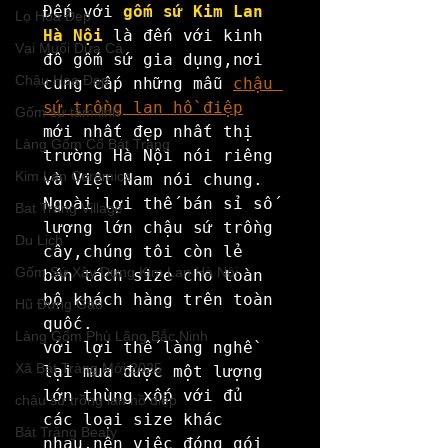
Đến với 
gốm sứ Kim Lan 
Lọ Hoa Đẹp
Hà Nội
 là đến với kinh 
Vại Muối Dưa Cà
đô gốm sứ gia dụng,nơi 
Chậu Hoa Đẹp
cung cấp những mẫu 
chậu 
sứ trồng lan hồ điệp
Gốm sứ tâm linh
mới nhất đẹp nhất thị 
Làng Gốm Cổ Bát Tràng
trường Hà Nội nói riêng 
Kim Lan Ceramics
và Việt Nam nói chung.

Ngoài lợi thế bán sỉ số 
Bat Trang Village
lượng lớn chậu sứ trồng 
Du Lịch
cây,chúng tôi còn lẻ 
Gốm Sứ Xây Dựng Kim Lan Hà Nội
bán tách size cho toàn 
bộ khách hàng trên toàn 
Hũ Đựng Gạo
quốc.

Làng Gốm Phù Lãng Bắc Ninh
với lợi thế làng nghề 
Xã Bát Tràng Mới 2025
lại mua được một lượng 
lớn thùng xốp với đủ 
chậu sứ trồng lan hồ điệp
các loại size khác 
Bát Tràng Beaty
nhau,nên việc đóng gói 