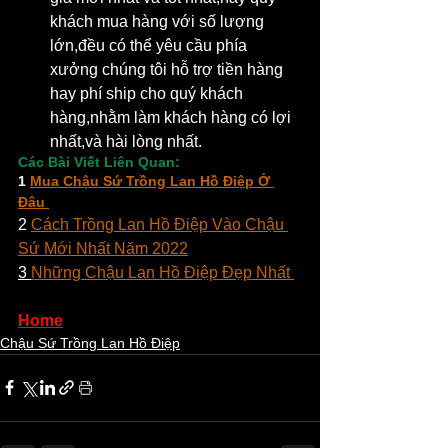
khách mua hàng với số lượng 
lớn,đều có thể yêu cầu phía 
xưởng chúng tôi hỗ trợ tiền hàng 
hay phí ship cho quý khách 
hàng,nhằm làm khách hàng có lợi 
nhất,và hài lòng nhất.
Các Bài Viết Liên Quan:
1 
Mua Chậu Sứ Trồng Lan Hồ Điệp Ở 
Đâu 
2 
Cách Trồng Lan Hồ Điệp Vào Chậu 
Sứ Mới Nhất Năm 2022
3 
Những Chậu Lan Hồ Điệp Đẹp Nhất 
Home
Chậu Sứ Trồng Lan Hồ Điệp