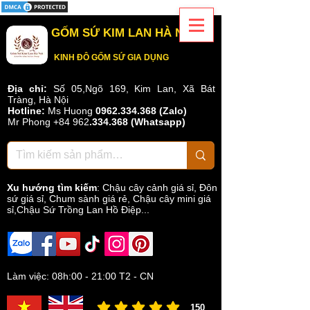
GỐM SỨ KIM LAN HÀ NỘI
KINH ĐÔ GỐM SỨ GIA DỤNG
Địa chỉ:
Số 05,Ngõ 169, Kim Lan, Xã Bát
Tràng, Hà Nội
Hotline:
Ms Huong
0962.334.368 (Zalo)
Mr Phong
+84 962
.
334.368
(Whatsapp)
Xu hướng tìm kiếm
:
Chậu cây cảnh giá sỉ
,
Đôn
sứ giá sỉ
,
Chum sành giá rẻ
,
Chậu cây mini giá
sỉ,Chậu Sứ Trồng Lan Hồ Điệp...
Làm việc: 08h:00 - 21:00 T2 - CN
150