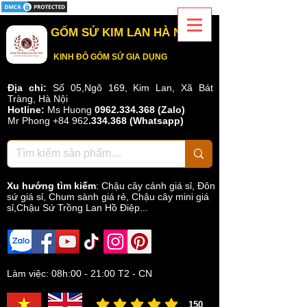
GỐM SỨ KIM LAN HÀ NỘI
KINH ĐÔ GỐM SỨ GIA DỤNG
Địa chỉ:
Số 05,Ngõ 169, Kim Lan, Xã Bát
Tràng, Hà Nội
Hotline:
Ms Huong
0962.334.368 (Zalo)
Mr Phong
+84 962
.
334.368
(Whatsapp)
Xu hướng tìm kiếm
:
Chậu cây cảnh giá sỉ
,
Đôn
sứ giá sỉ
,
Chum sành giá rẻ
,
Chậu cây mini giá
sỉ,Chậu Sứ Trồng Lan Hồ Điệp...
Làm việc: 08h:00 - 21:00 T2 - CN
150