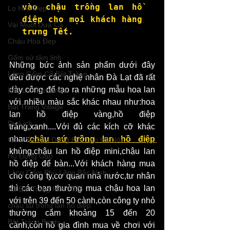
vào chậu trồng lan hồ 
Lọ Hoa Đẹp
điệp cho mọi khách hàng 
Vại Muối Dưa Cà
trưng Tết.
Chậu Hoa Đẹp
Gốm sứ tâm linh
Những bức ảnh sản phẩm dưới đây 
Làng Gốm Cổ Bát Tràng
đều được các nghệ nhân Đà Lạt đã rất 
dày công để tạo ra những mẫu hoa lan 
Kim Lan Ceramics
với nhiều màu sắc khác nhau như:hoa 
Bat Trang Village
lan hồ điệp vàng,hồ điệp 
Du Lịch
trắng,xanh....Với đủ các kích cỡ khác 
nhau:
chậu sứ trồng lan hồ điệp
Gốm Sứ Xây Dựng Kim Lan Hà Nội
khủng,chậu lan hồ điệp mini,chậu lan 
Hũ Đựng Gạo
hồ điệp để bàn...Với khách hàng mua 
Làng Gốm Phù Lãng Bắc Ninh
cho công ty,cơ quan nhà nước,tư nhân 
thì các bạn thường mua chậu hoa lan 
Xã Bát Tràng Mới 2025
với trên 39 đến 50 cành,còn công ty nhỏ 
chậu sứ trồng lan hồ điệp
thường cắm khoảng 15 đến 20 
Bát Tràng Beaty
cành,còn hồ gia đình mua về chơi với 