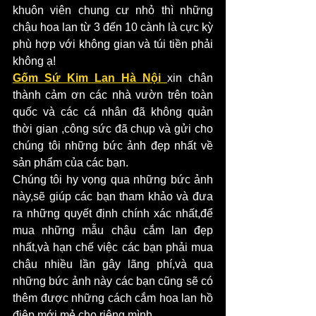
khuôn viên chung cư nhỏ thì những 
chậu hoa lan từ 3 đến 10 cành là cực kỳ 
phù hợp với không gian và túi tiền phải 
không ạ!
Gốm Sứ Kim Lan Hà Nội 
xin chân 
thành cảm ơn các nhà vườn trên toàn 
quốc và các cá nhân đã không quản 
thời gian ,công sức đã chụp và gửi cho 
chúng tôi những bức ảnh đẹp nhất về 
sản phẩm của các bạn.
Chúng tôi hy vọng qua những bức ảnh 
này,sẽ giúp các bạn tham khảo và đưa 
ra những quyết định chính xác nhất,để 
mua những mẫu chậu cắm lan đẹp 
nhất,và hạn chế việc các bạn phải mua 
chậu nhiều lần gây lãng phí,và qua 
những bức ảnh này các bạn cũng sẽ có 
thêm được những cách cắm hoa lan hồ 
điệp mới mẻ cho riêng mình.