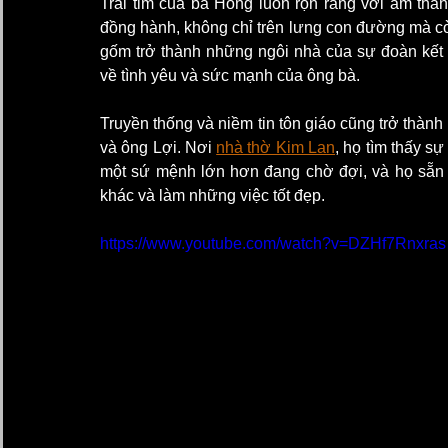
Trái tim của bà Hồng luôn rộn ràng với âm thanh
đồng hành, không chỉ trên lưng con đường mà cò
gốm trở thành những ngôi nhà của sự đoàn kết 
về tình yêu và sức mạnh của ông bà.
Truyền thống và niềm tin tôn giáo cũng trở thàn
và ông Lợi. Nơi 
nhà thờ Kim Lan
, họ tìm thấy sự
một sứ mệnh lớn hơn đang chờ đợi, và họ sẵn 
khác và làm những việc tốt đẹp.
https://www.youtube.com/watch?v=DZHf7Rnxras