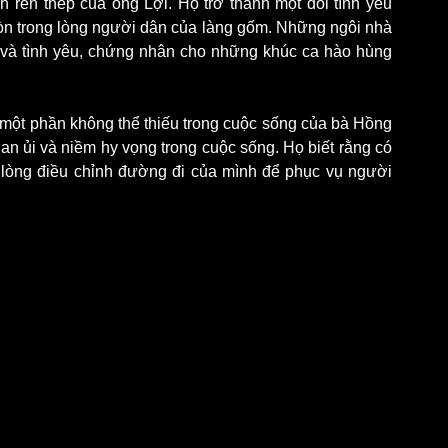
 rèn thép của ông Lợi. Họ trở thành một đôi tình yêu 
n trong lòng người dân của làng gốm. Những ngôi nhà 
và tình yêu, chứng nhân cho những khúc ca hào hùng 
h một phần không thể thiếu trong cuộc sống của bà Hồng 
 an ủi và niềm hy vọng trong cuộc sống. Họ biết rằng có 
lòng điều chỉnh đường đi của mình để phục vụ người 