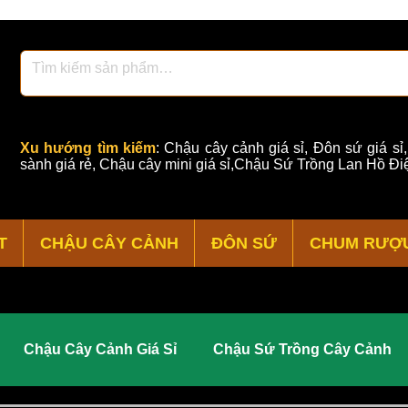
Xu hướng tìm kiếm
:
Chậu cây cảnh giá sỉ
,
Đôn sứ giá sỉ
sành giá rẻ
,
Chậu cây mini giá sỉ,Chậu Sứ Trồng Lan Hồ Điệ
T
CHẬU CÂY CẢNH
ĐÔN SỨ
CHUM RƯỢ
Chậu Cây Cảnh Giá Sỉ
Chậu Sứ Trồng Cây Cảnh