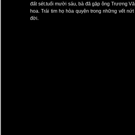
đất sét.tuổi mười sáu, bà đã gặp ông Trương Văn
hoa. Trái tim họ hòa quyện trong những vết nứt
đời.