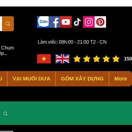
Làm việc: 08h:00 - 21:00 T2 - CN
,
Chum
p...
150
đánh giá trung bình là 3 /
U
VẠI MUỐI DƯA
GỐM XÂY DỰNG
More