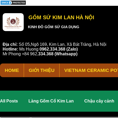
GỐM SỨ KIM LAN HÀ NỘI
KINH ĐÔ GỐM SỨ GIA DỤNG
Địa chỉ:
Số 05,Ngõ 169, Kim Lan, Xã Bát Tràng, Hà Nội
Hotline:
Ms Huong
0962.334.368 (Zalo)
Mr Phong
+84 962
.
334.368
(Whatsapp)
HOME
GIỚI THIỆU
VIETNAM CERAMIC PO
All Posts
Làng Gốm Cổ Kim Lan
Chậu cây cảnh