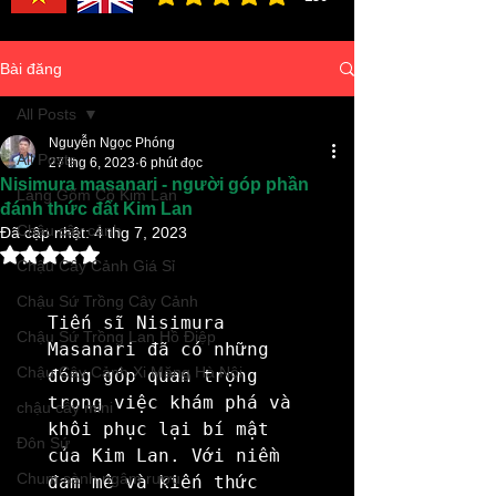
đánh giá trung bình là 3 /5, dựa trên 150 bình ch
Bài đăng
All Posts
Nguyễn Ngọc Phóng
All Posts
27 thg 6, 2023
6 phút đọc
Nisimura masanari - người góp phần
Làng Gốm Cổ Kim Lan
đánh thức đất Kim Lan
Chậu cây cảnh
Đã cập nhật:
4 thg 7, 2023
Đã xếp hạng NaN/5 sao.
Chậu Cây Cảnh Giá Sỉ
Chậu Sứ Trồng Cây Cảnh
Tiến sĩ Nisimura 
Chậu Sứ Trồng Lan Hồ Điệp
Masanari đã có những 
Chậu Cây Cảnh Xi Măng Hà Nội
đóng góp quan trọng 
trong việc khám phá và 
chậu cây mini
khôi phục lại bí mật 
Đôn Sứ
của Kim Lan. Với niềm 
Chum sành ngâm rượu
đam mê và kiến thức 