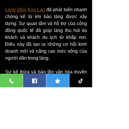
Làng gốm Kim Lan
 đã phát triển nhanh 
chóng kể từ khi bảo tàng được xây 
dựng. Sự quan tâm và hỗ trợ của cộng 
đồng quốc tế đã giúp làng thu hút du 
khách và khách du lịch từ khắp nơi. 
Điều này đã tạo ra những cơ hội kinh 
doanh mới và nâng cao mức sống của 
người dân trong làng.
Sự kế thừa và bảo tồn văn hóa truyền 
thống cũng được chú trọng ở Kim Lan. 
Người dân trong làng tiếp tục truyền 
dạy các nghề truyền thống như làm 
gốm, điêu khắc gỗ và thêu thùa cho thế 
hệ sau. Nhờ vào việc duy trì và phát 
triển những nét đặc trưng văn hóa này, 
Kim Lan đã trở thành một điểm đến văn 
hóa thu hút du khách.