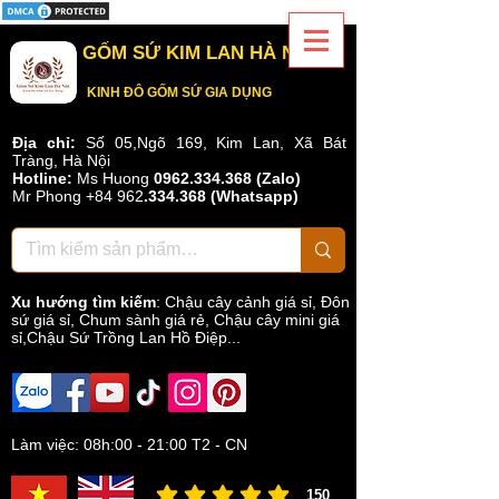
GỐM SỨ KIM LAN HÀ NỘI
KINH ĐÔ GỐM SỨ GIA DỤNG
Địa chỉ:
Số 05,Ngõ 169, Kim Lan, Xã Bát
Tràng, Hà Nội
Hotline:
Ms Huong
0962.334.368 (Zalo)
Mr Phong
+84 962
.
334.368
(Whatsapp)
Xu hướng tìm kiếm
:
Chậu cây cảnh giá sỉ
,
Đôn
sứ giá sỉ
,
Chum sành giá rẻ
,
Chậu cây mini giá
sỉ,Chậu Sứ Trồng Lan Hồ Điệp...
Làm việc: 08h:00 - 21:00 T2 - CN
150