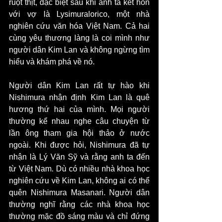
ruột thịt, đặc biệt sau khi anh ta kết hôn 
với vợ là Lysimuralorico, một nhà 
nghiên cứu văn hóa Việt Nam. Cả hai 
cùng yêu thương làng là coi mình như 
người dân Kim Lan và không ngừng tìm 
hiểu và khám phá về nó.
Người dân Kim Lan rất tự hào khi 
Nishimura nhận định Kim Lan là quê 
hương thứ hai của mình. Mọi người 
thường kể nhau nghe câu chuyện từ 
lần ông tham gia hội thảo ở nước 
ngoài. Khi được hỏi, Nishimura đã tự 
nhận là Lý Văn Sỹ và rằng anh ta đến 
từ Việt Nam. Dù có nhiều nhà khoa học 
nghiên cứu về Kim Lan, không ai có thể 
quên Nishimura Masanari. Người dân 
thường nghĩ rằng các nhà khoa học 
thường mặc đồ sáng màu và chỉ đứng 