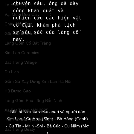
chuyên sâu, ông đã dày 
Lọ Hoa Đẹp
công khai quật và 
Vại Muối Dưa Cà
nghiên cứu các hiện vật 
Chậu Hoa Đẹp
cổ đại, khám phá lịch 
sử sâu sắc của làng cổ 
Gốm sứ tâm linh
này.
Làng Gốm Cổ Bát Tràng
Kim Lan Ceramics
Bat Trang Village
Du Lịch
Gốm Sứ Xây Dựng Kim Lan Hà Nội
Hũ Đựng Gạo
Làng Gốm Phù Lãng Bắc Ninh
Xã Bát Tràng Mới 2025
Tiến sĩ Nisimura Masanari và người dân 
Kim Lan ( Cụ Hợp (Sinh) - Bà Hồng (Canh) 
chậu sứ trồng lan hồ điệp
- Cụ Tỉn - Mr Ni-Shi - Bà Cúc - Cụ Năm (Mơ 
Bát Tràng Beaty
).