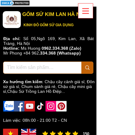
GỐM SỨ KIM LAN HÀ NỘI
KINH ĐÔ GỐM SỨ GIA DỤNG
Địa chỉ:
Số 05,Ngõ 169, Kim Lan, Xã Bát
Tràng, Hà Nội
Hotline:
Ms Huong
0962.334.368 (Zalo)
Mr Phong
+84 962
.
334.368
(Whatsapp)
Xu hướng tìm kiếm
:
Chậu cây cảnh giá sỉ
,
Đôn
sứ giá sỉ
,
Chum sành giá rẻ
,
Chậu cây mini giá
sỉ,Chậu Sứ Trồng Lan Hồ Điệp...
Làm việc: 08h:00 - 21:00 T2 - CN
150