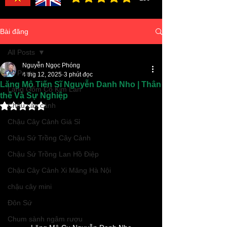
đánh giá trung bình là 3 /5, dựa trên 150 bình ch
Bài đăng
All Posts
Nguyễn Ngọc Phóng
All Posts
4 thg 12, 2025
3 phút đọc
Lăng Mộ Tiến Sĩ Nguyễn Danh Nho | Thân
Làng Gốm Cổ Kim Lan
thế Và Sự Nghiệp
Đã xếp hạng NaN/5 sao.
Chậu cây cảnh
Chậu Cây Cảnh Giá Sỉ
Chậu Sứ Trồng Cây Cảnh
Chậu Sứ Trồng Lan Hồ Điệp
Chậu Cây Cảnh Xi Măng Hà Nội
chậu cây mini
Đôn Sứ
Chum sành ngâm rượu