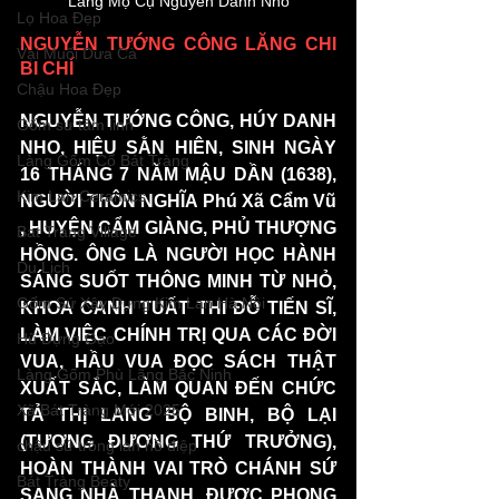
Lăng Mộ Cụ Nguyễn Danh Nho
Lọ Hoa Đẹp
NGUYỄN TƯỚNG CÔNG LĂNG CHI 
Vại Muối Dưa Cà
BI CHÍ
Chậu Hoa Đẹp
NGUYỄN TƯỚNG CÔNG, HÚY DANH 
Gốm sứ tâm linh
NHO, HIỆU SẰN HIÊN, SINH NGÀY 
Làng Gốm Cổ Bát Tràng
16 THÁNG 7 NĂM MẬU DẦN (1638), 
Kim Lan Ceramics
NGƯỜI ThÔN NGHĨA Phú Xã Cẩm Vũ 
, HUYỆN CẨM GIÀNG, PHỦ THƯỢNG 
Bat Trang Village
HỒNG. ÔNG LÀ NGƯỜI HỌC HÀNH 
Du Lịch
SÁNG SUỐT THÔNG MINH TỪ NHỎ, 
Gốm Sứ Xây Dựng Kim Lan Hà Nội
KHOA CANH TUẤT THI ĐỖ TIẾN SĨ, 
LÀM VIỆC CHÍNH TRỊ QUA CÁC ĐỜI 
Hũ Đựng Gạo
VUA, HẦU VUA ĐỌC SÁCH THẬT 
Làng Gốm Phù Lãng Bắc Ninh
XUẤT SẮC, LÀM QUAN ĐẾN CHỨC 
Xã Bát Tràng Mới 2025
TẢ THỊ LANG BỘ BINH, BỘ LẠI 
(TƯƠNG ĐƯƠNG THỨ TRƯỞNG), 
chậu sứ trồng lan hồ điệp
HOÀN THÀNH VAI TRÒ CHÁNH SỨ 
Bát Tràng Beaty
SANG NHÀ THANH, ĐƯỢC PHONG 