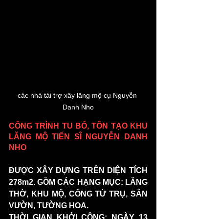
các nhà tài trợ xây lăng mộ cụ Nguyễn 
Danh Nho
CÔNG TRÌNH TU BỔ, TÔN TẠO KHU 
LĂNG MỘ TIẾN SĨ NGUYỄN DANH 
NHO 
ĐƯỢC XÂY DỰNG TRÊN DIỆN TÍCH 
278m2. GỒM CÁC HẠNG MỤC: LĂNG 
THỜ, KHU MỘ, CỔNG TỨ TRỤ, SÂN 
VƯỜN, TƯỜNG HOA.
THỜI GIAN KHỞI CÔNG: NGÀY 13 