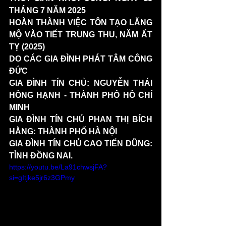
THÁNG 7 NĂM 2025
HOÀN THÀNH VIỆC TÔN TẠO LĂNG 
MỘ VÀO TIẾT TRUNG THU, NĂM ẤT 
TỴ (2025)
DO CÁC GIA ĐÌNH PHÁT TÂM CÔNG 
ĐỨC
GIA ĐÌNH TÍN CHỦ: NGUYỄN THÁI 
HỒNG HẠNH - THÀNH PHỐ HỒ CHÍ 
MINH
GIA ĐÌNH TÍN CHỦ PHAN THỊ BÍCH 
HẰNG: THÀNH PHỐ HÀ NỘI
GIA ĐÌNH TÍN CHỦ CAO TIẾN DŨNG: 
TỈNH ĐỒNG NAI.
https://youtu.be/La91chwsjFA?
si=gItjke5jr6z3GPmy