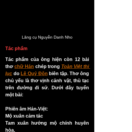
Lăng cụ Nguyễn Danh Nho
Tác phẩm
Tác phẩm của ông hiện còn 12 bài 
thơ 
chữ Hán
 chép trong 
Toàn Việt thi 
lục
 do 
Lê Quý Đôn
 biên tập. Thơ ông 
chủ yếu là thơ vịnh cảnh vật, thù tạc 
trên đường đi sứ. Dưới đây tuyển 
một bài:
Phiên âm Hán-Việt:
Mộ xuân cảm tác
Tam xuân hướng mộ chính huyên 
hòa,