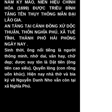
NĂM KỶ MÃO, NIÊN HIỆU CHÍNH 
HÒA (1699) ĐƯỢC TRIỀU ĐÌNH 
TẶNG TÊN THỤY THÔNG MẪN ĐẠI 
LÃO GIA.
AN TÁNG TẠI CÁNH ĐỒNG XỨ DỘC 
THUẬN, THÔN NGHĨA PHÚ, XÃ TUỆ 
TĨNH, THÀNH PHỐ HẢI PHÒNG 
NGÀY NAY .
Sinh thời, ông nổi tiếng là người 
thông minh, nhớ dai, văn hay, chữ 
đẹp; được suy tôn là Dật tiên (ông 
tiên cao siêu), Quyển lòng (con rồng 
uốn khúc). Hiện nay nhà thờ và bia 
ký về Nguyễn Danh Nho vẫn còn tại 
xã Nghĩa Phú.