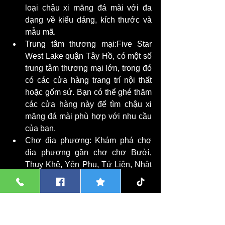
loại chậu xi măng đá mài với đa 
dạng về kiểu dáng, kích thước và 
mẫu mã.
Trung tâm thương mại:Five Star 
West Lake quận Tây Hồ, có một số 
trung tâm thương mại lớn, trong đó 
có các cửa hàng trang trí nội thất 
hoặc gốm sứ. Bạn có thể ghé thăm 
các cửa hàng này để tìm chậu xi 
măng đá mài phù hợp với nhu cầu 
của bạn.
Chợ địa phương: Khám phá chợ 
địa phương gần chợ chợ Bưởi, 
Thuỵ Khê, Yên Phụ, Tứ Liên, Nhật 
Tân, Quảng An, Xuân La, Phú 
Thượng...,hay các trường đại học 
lớn như 
Đại học Nội vụ
Học viện Thiết kế và Thời trang 