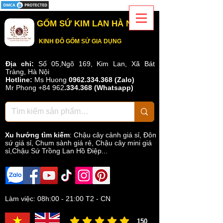
GỐM SỨ KIM LAN HÀ NỘI
KINH ĐÔ GỐM SỨ GIA DỤNG
Địa chỉ:
Số 05,Ngõ 169, Kim Lan, Xã Bát
Tràng, Hà Nội
Hotline:
Ms Huong
0962.334.368 (Zalo)
Mr Phong
+84 962
.
334.368
(Whatsapp)
Xu hướng tìm kiếm
:
Chậu cây cảnh giá sỉ
,
Đôn
sứ giá sỉ
,
Chum sành giá rẻ
,
Chậu cây mini giá
sỉ,Chậu Sứ Trồng Lan Hồ Điệp...
Làm việc: 08h:00 - 21:00 T2 - CN
150