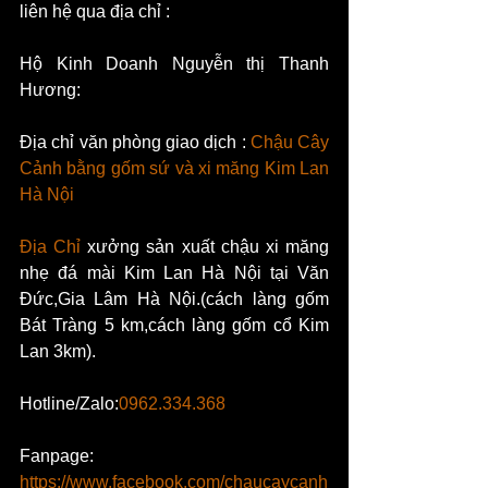
liên hệ qua địa chỉ :
Hộ Kinh Doanh Nguyễn thị Thanh 
Hương:
Địa chỉ văn phòng giao dịch : 
Chậu Cây 
Cảnh bằng gốm sứ và xi măng Kim Lan 
Hà Nội
Địa Chỉ 
xưởng sản xuất chậu xi măng 
nhẹ đá mài Kim Lan Hà Nội tại Văn 
Đức,Gia Lâm Hà Nội.(cách làng gốm 
Bát Tràng 5 km,cách làng gốm cổ Kim 
Lan 3km).
Hotline/Zalo:
0962.334.368
Fanpage: 
https://www.facebook.com/chaucaycanh