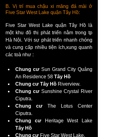
B. Vị trí mua chậu xi măng đá mài ở 
Five Star West Lake quận Tây Hồ:
Five Star West Lake quận Tây Hồ là 
một khu đô thị phát triển nằm trong tp 
Hà Nội. Với sự phát triển nhanh chóng 
và cung cấp nhiều tiện ích,xung quanh 
các toà như :
Chung cư
 Sun Grand City Quảng 
An Residence 58 
Tây Hồ
Chung cư Tây Hồ
 Riverview.
Chung cư
 Sunshine Crystal River 
Ciputra.
Chung cư
 The Lotus Center 
Ciputra.
Chung cư
 Heritage West Lake 
Tây Hồ
Chung cư
 Five Star West Lake.