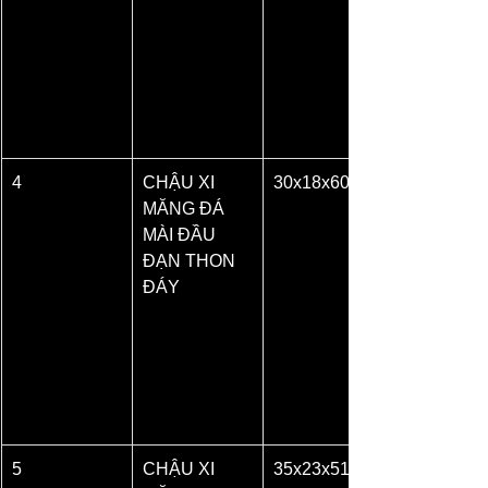
4
CHẬU XI 
30x18x60
MĂNG ĐÁ 
MÀI ĐẦU 
ĐẠN THON 
ĐÁY
5
CHẬU XI 
35x23x51