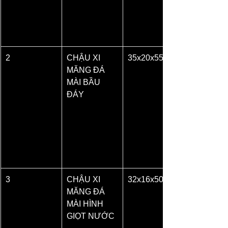
2
CHẬU XI 
35x20x55
MĂNG ĐÁ 
MÀI BẦU 
ĐÁY
3
CHẬU XI 
32x16x50
MĂNG ĐÁ 
MÀI HÌNH 
GIỌT NƯỚC