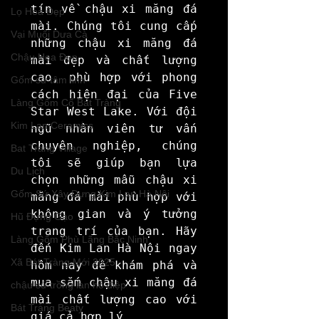
tín về chậu xi măng đá 
Lọ Hoa Đẹp
mài. Chúng tôi cung cấp 
Vại Muối Dưa Cà
những chậu xi măng đá 
Chậu Hoa Đẹp
mài đẹp và chất lượng 
cao, phù hợp với phong 
Gốm sứ tâm linh
cách hiện đại của Five 
Làng Gốm Cổ Bát Tràng
Star West Lake. Với đội 
Kim Lan Ceramics
ngũ nhân viên tư vấn 
chuyên nghiệp, chúng 
Bat Trang Village
tôi sẽ giúp bạn lựa 
Du Lịch
chọn những mẫu chậu xi 
Gốm Sứ Xây Dựng Kim Lan Hà Nội
măng đá mài phù hợp với 
không gian và ý tưởng 
Hũ Đựng Gạo
trang trí của bạn. Hãy 
Làng Gốm Phù Lãng Bắc Ninh
đến Kim Lan Hà Nội ngay 
Xã Bát Tràng Mới 2025
hôm nay để khám phá và 
mua sắm chậu xi măng đá 
chậu sứ trồng lan hồ điệp
mài chất lượng cao với 
Bát Tràng Beaty