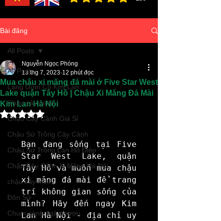
đánh giá trung bình là 3 /5, dựa trên 150 bình ch
Bài đăng
All Posts
Nguyễn Ngọc Phóng
All Posts
13 thg 7, 2023
12 phút đọc
Mua chậu xi măng đá mài ở Five Star West
Làng Gốm Cổ Kim Lan
Lake quận Tây Hồ | Chậu Xi Măng Đá Mài
Chậu cây cảnh
Kim Lan Hà Nội
Đã xếp hạng NaN/5 sao.
Chậu Cây Cảnh Giá Sỉ
Chậu Sứ Trồng Cây Cảnh
Bạn đang sống tại Five 
Chậu Sứ Trồng Lan Hồ Điệp
Star West Lake, quận 
Chậu Cây Cảnh Xi Măng Hà Nội
Tây Hồ và muốn mua chậu 
xi măng đá mài để trang 
chậu cây mini
trí không gian sống của 
Đôn Sứ
mình? Hãy đến ngay Kim 
Chum sành ngâm rượu
Lan Hà Nội - địa chỉ uy 