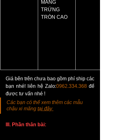
MĂNG 
TRỨNG 
TRÒN CAO
Giá bên trên chưa bao gồm phí ship các 
bạn nhé! liên hệ Zalo:
0962.334.368
 để 
được tư vấn nhé !
Các bạn có thể xem thêm các mẫu 
chậu xi măng 
tại đây 
III. Phần thân bài: