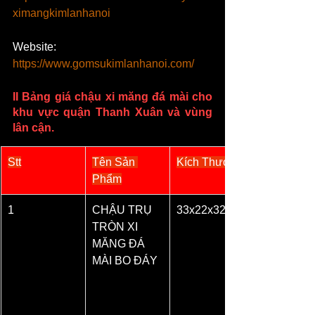
ximangkimlanhanoi
Website: 
https://www.gomsukimlanhanoi.com/
II Bảng giá chậu xi măng đá mài cho 
khu vực 
quận Thanh Xuân
 và vùng 
lân cận.
Stt
Tên Sản 
Kích Thước
Phẩm
1
CHẬU TRỤ 
33x22x32
TRÒN XI 
MĂNG ĐÁ 
MÀI BO ĐÁY