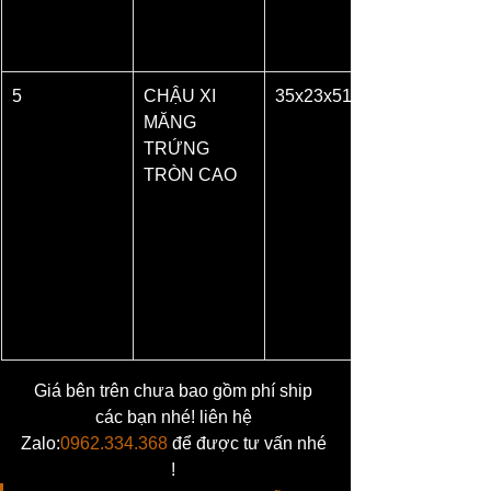
5
CHẬU XI 
35x23x51
MĂNG 
TRỨNG 
TRÒN CAO
Giá bên trên chưa bao gồm phí ship 
các bạn nhé! liên hệ 
Zalo:
0962.334.368
 để được tư vấn nhé 
! 