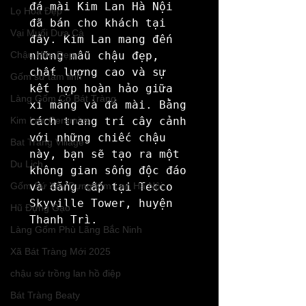
đá mài Kim Lan Hà Nội 
Lọ Hoa Đẹp
đã bán cho khách tại 
Vại Muối Dưa Cà
đây. Kim Lan mang đến 
Chậu Hoa Đẹp
những mẫu chậu đẹp, 
chất lượng cao và sự 
Gốm sứ tâm linh
kết hợp hoàn hảo giữa 
Làng Gốm Cổ Bát Tràng
xi măng và đá mài. Bằng 
Kim Lan Ceramics
cách trang trí cây cảnh 
với những chiếc chậu 
Bat Trang Village
này, bạn sẽ tạo ra một 
Du Lịch
không gian sống độc đáo 
Gốm Sứ Xây Dựng Kim Lan Hà Nội
và đẳng cấp tại Tecco 
Skyville Tower, huyện 
Hũ Đựng Gạo
Thanh Trì.
Làng Gốm Phù Lãng Bắc Ninh
Xã Bát Tràng Mới 2025
chậu sứ trồng lan hồ điệp
Bát Tràng Beaty