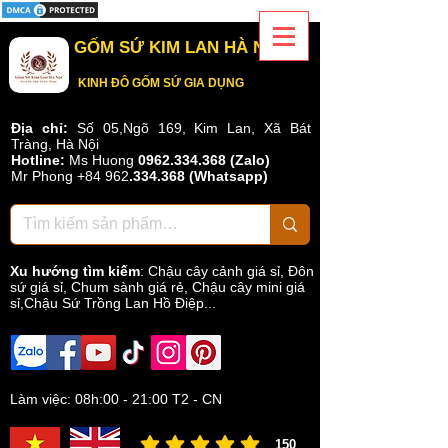
GỐM SỨ KIM LAN HÀ NỘI
KINH ĐÔ GỐM SỨ GIA DỤNG
Địa chỉ:
Số 05,Ngõ 169, Kim Lan, Xã Bát
Tràng, Hà Nội
Hotline:
Ms Huong
0962.334.368 (Zalo)
Mr Phong
+84 962
.
334.368
(Whatsapp)
Xu hướng tìm kiếm
:
Chậu cây cảnh giá sỉ
,
Đôn
sứ giá sỉ
,
Chum sành giá rẻ
,
Chậu cây mini giá
sỉ,Chậu Sứ Trồng Lan Hồ Điệp...
Làm việc: 08h:00 - 21:00 T2 - CN
150