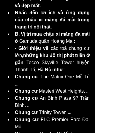
và đẹp mắt.
Nhắc đến lợi ích và ứng dụng 
của chậu xi măng đá mài trong 
trang trí nội thất.
B. Vị trí mua chậu xi măng đá mài 
ở 
Gamuda quận Hoàng Mai
:
- Giới thiệu về 
các toà chung cư 
lớn
,những khu đô thị phát triển ở 
gần 
Tecco Skyville Tower huyện 
Thanh Trì
, Hà Nội như:
Chung cư
 The Matrix One Mễ Trì 
...
Chung cư
 Masteri West Heights. ...
Chung cư
 An Bình Plaza 97 Trần 
Bình. ...
Chung cư
 Trinity Tower. ...
Chung cư
 FLC Premier Parc Đại 
Mỗ ...