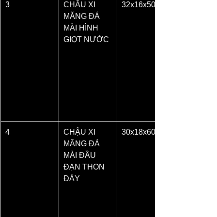
3
CHẬU XI 
32x16x50
MĂNG ĐÁ 
MÀI HÌNH 
GIỌT NƯỚC
4
CHẬU XI 
30x18x60
MĂNG ĐÁ 
MÀI ĐẦU 
ĐẠN THON 
ĐÁY