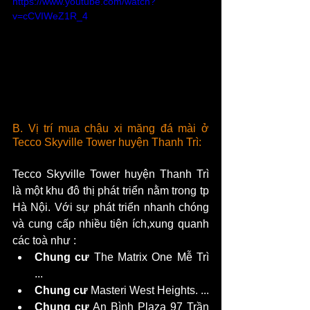
https://www.youtube.com/watch?
v=cCVIWeZ1R_4
B. Vị trí mua chậu xi măng đá mài ở 
Tecco Skyville Tower huyện Thanh Trì:
Tecco Skyville Tower huyện Thanh Trì 
là một khu đô thị phát triển nằm trong tp 
Hà Nội. Với sự phát triển nhanh chóng 
và cung cấp nhiều tiện ích,xung quanh 
các toà như :
Chung cư
 The Matrix One Mễ Trì 
...
Chung cư
 Masteri West Heights. ...
Chung cư
 An Bình Plaza 97 Trần 