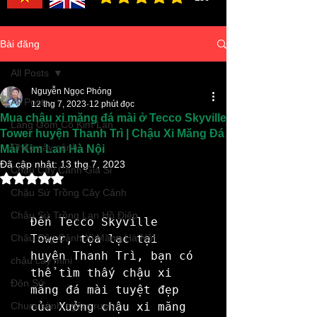
đánh giá trung bình là 3 /5, dựa trên 150 bình ch
Bài đăng
All Posts
Nguyễn Ngọc Phóng
All Posts
12 thg 7, 2023
12 phút đọc
Mua chậu xi măng đá mài ở Tecco Skyville
Làng Gốm Cổ Kim Lan
Tower huyện Thanh Trì | Chậu Xi Măng Đá
Chậu cây cảnh
Mài Kim Lan Hà Nội
Đã cập nhật:
13 thg 7, 2023
Chậu Cây Cảnh Giá Sỉ
Đã xếp hạng NaN/5 sao.
Chậu Sứ Trồng Cây Cảnh
Chậu Sứ Trồng Lan Hồ Điệp
Đến Tecco Skyville 
Chậu Cây Cảnh Xi Măng Hà Nội
Tower, tọa lạc tại 
huyện Thanh Trì, bạn có 
chậu cây mini
thể tìm thấy chậu xi 
Đôn Sứ
măng đá mài tuyệt đẹp 
Chum sành ngâm rượu
của Xưởng chậu xi măng 