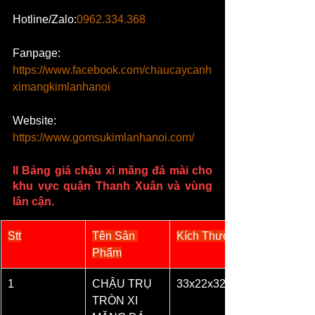
Hotline/Zalo:
0962.334.368
Fanpage: 
https://www.facebook.com/chaucaycanh
ximangkimlanhanoi
Website: 
https://www.gomsukimlanhanoi.com/
II Bảng giá chậu xi măng đá mài cho 
khu vực 
quận Thanh Xuân
 và vùng 
lân cận.
Stt
Tên Sản 
Kích Thước
Phẩm
1
CHẬU TRỤ 
33x22x32
TRÒN XI 