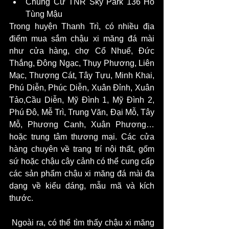
Chung Cư TNR Sky Park 136 Hồ 
Tùng Mậu
Trong huyện Thanh Trì, có nhiều địa 
điểm mua sắm chậu xi măng đá mài 
như cửa hàng, chợ Cổ Nhuế, Đức 
Thắng, Đông Ngạc, Thụy Phương, Liên 
Mạc, Thượng Cát, Tây Tựu, Minh Khai, 
Phú Diễn, Phúc Diễn, Xuân Đỉnh, Xuân 
Tảo,Cầu Diễn, Mỹ Đình 1, Mỹ Đình 2, 
Phú Đô, Mễ Trì, Trung Văn, Đại Mỗ, Tây 
Mỗ, Phương Canh, Xuân Phương… 
hoặc trung tâm thương mại. Các cửa 
hàng chuyên về trang trí nội thất, gốm 
sứ hoặc chậu cây cảnh có thể cung cấp 
các sản phẩm chậu xi măng đá mài đa 
dạng về kiểu dáng, mẫu mã và kích 
thước.
 Ngoài ra, có thể tìm thấy chậu xi măng 