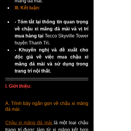
măng đá mài. 
III. Kết luận:
- Tóm tắt lại thông tin quan trọng 
về chậu xi măng đá mài và vị trí 
mua hàng tại 
Tecco Skyville Tower 
huyện Thanh Trì
.
- Khuyến nghị và đề xuất cho 
độc giả về việc mua chậu xi 
măng đá mài và sử dụng trong 
trang trí nội thất.
I. Giới thiệu:
A. Trình bày ngắn gọn về chậu xi măng 
đá mài:
Chậu xi măng đá mài 
là một loại chậu 
trang trí được làm từ xi măng kết hợp 