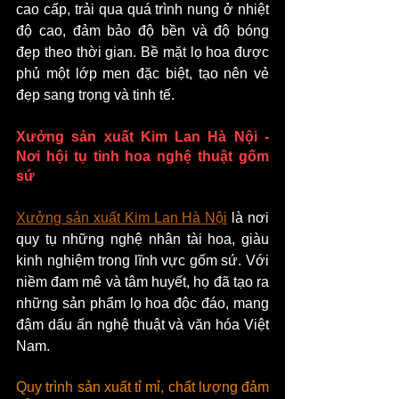
cao cấp, trải qua quá trình nung ở nhiệt 
độ cao, đảm bảo độ bền và độ bóng 
đẹp theo thời gian. Bề mặt lọ hoa được 
phủ một lớp men đặc biệt, tạo nên vẻ 
đẹp sang trọng và tinh tế.
Xưởng sản xuất Kim Lan Hà Nội - 
Nơi hội tụ tinh hoa nghệ thuật gốm 
sứ
Xưởng sản xuất Kim Lan Hà Nội
 là nơi 
quy tụ những nghệ nhân tài hoa, giàu 
kinh nghiệm trong lĩnh vực gốm sứ. Với 
niềm đam mê và tâm huyết, họ đã tạo ra 
những sản phẩm lọ hoa độc đáo, mang 
đậm dấu ấn nghệ thuật và văn hóa Việt 
Nam.
Quy trình sản xuất tỉ mỉ, chất lượng đảm 