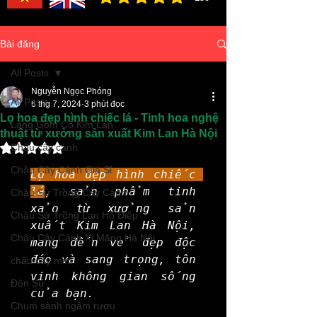
đánh giá trung bình là 3 /5, dựa trên 150 bình ch
Bài đăng
All Posts
Nguyễn Ngọc Phóng
All Posts
6 thg 7, 2024
3 phút đọc
Lọ hoa đẹp hình chiếc lá - Tinh hoa nghệ
Làng Gốm Cổ Kim Lan
thuật từ xưởng sản xuất Kim Lan Hà Nội
Đã xếp hạng NaN/5 sao.
Chậu cây cảnh
Chậu Cây Cảnh Giá Sỉ
Lọ hoa đẹp hình chiếc 
lá
, sản phẩm tinh 
Chậu Sứ Trồng Cây Cảnh
xảo từ xưởng sản 
Chậu Sứ Trồng Lan Hồ Điệp
xuất Kim Lan Hà Nội, 
Chậu Cây Cảnh Xi Măng Hà Nội
mang đến vẻ đẹp độc 
đáo và sang trọng, tôn 
chậu cây mini
vinh không gian sống 
Đôn Sứ
của bạn.
Chum sành ngâm rượu