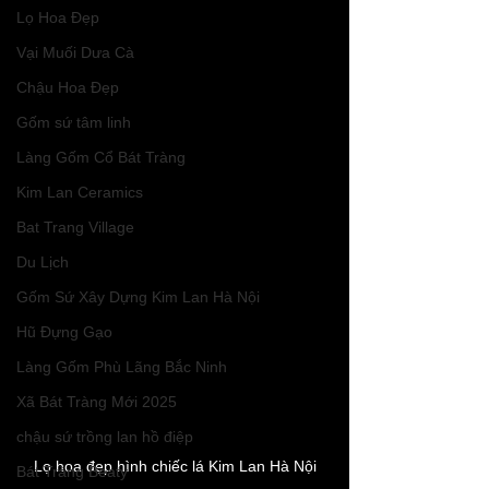
Lọ Hoa Đẹp
Vại Muối Dưa Cà
Chậu Hoa Đẹp
Gốm sứ tâm linh
Làng Gốm Cổ Bát Tràng
Kim Lan Ceramics
Bat Trang Village
Du Lịch
Gốm Sứ Xây Dựng Kim Lan Hà Nội
Hũ Đựng Gạo
Làng Gốm Phù Lãng Bắc Ninh
Xã Bát Tràng Mới 2025
chậu sứ trồng lan hồ điệp
Lọ hoa đẹp hình chiếc lá Kim Lan Hà Nội
Bát Tràng Beaty