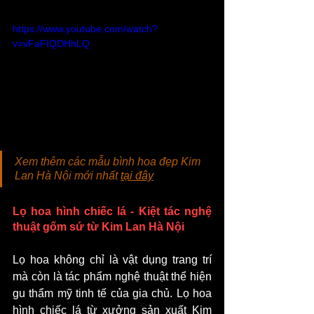
https://www.youtube.com/watch?
v=vFaFIQDHhLQ
Xem thêm các mẫu bình hoa đẹp Kim 
Lan Hà Nội mới nhất 
tại đây
Lọ hoa hình chiếc lá - Kiệt tác nghệ 
thuật gốm sứ từ Kim Lan Hà Nội
Lọ hoa không chỉ là vật dụng trang trí 
mà còn là tác phẩm nghệ thuật thể hiện 
gu thẩm mỹ tinh tế của gia chủ. Lọ hoa 
hình chiếc lá từ xưởng sản xuất Kim 