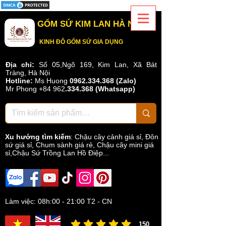
GỐM SỨ KIM LAN HÀ NỘI
KINH ĐÔ GỐM SỨ GIA DỤNG
Địa chỉ:
Số 05,Ngõ 169, Kim Lan, Xã Bát
Tràng, Hà Nội
Hotline:
Ms Huong
0962.334.368 (Zalo)
Mr Phong
+84 962
.
334.368
(Whatsapp)
Xu hướng tìm kiếm
:
Chậu cây cảnh giá sỉ
,
Đôn
sứ giá sỉ
,
Chum sành giá rẻ
,
Chậu cây mini giá
sỉ,Chậu Sứ Trồng Lan Hồ Điệp...
Làm việc: 08h:00 - 21:00 T2 - CN
150