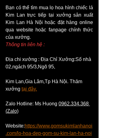
Bạn có thể tìm mua lọ hoa hình chiếc lá 
Kim Lan trực tiếp tại xưởng sản xuất 
Kim Lan Hà Nội hoặc đặt hàng online 
qua website hoặc fanpage chính thức 
của xưởng.
Thông tin liên hệ :
Địa chi xưởng : Địa Chỉ Xưởng:Số nhà 
02,ngách 95/3,Ngõ 95,
Kim Lan,Gia Lâm,Tp Hà Nội. Thăm 
xưởng 
tại đây.
Zalo Hotline: Ms Huong 
0962.334.368 
(Zalo)
Website:
https://www.gomsukimlanhanoi
.com/lo-hoa-dep-gom-su-kim-lan-ha-noi