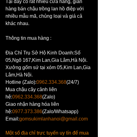
Tại đây có rất nhiều cửa hàng, gian 
hàng bán chậu trồng lan hồ điệp với 
nhiều mẫu mã, chủng loại và giá cả 
khác nhau. 
Thông tin mua hàng :
Địa Chỉ Trụ Sở Hộ Kinh Doanh:Số 
05,Ngõ 167,Kim Lan,Gia Lâm,Hà Nội.
Xưởng gốm sứ tại xóm 05,Kim Lan,Gia 
Lâm,Hà Nội.
Hotline (Zalo):
0962.334.368
(24/7)
Mua chậu cây cảnh liên 
hệ:
0962.334.368
(Zalo)
Giao nhận hàng hóa liên 
hệ:
0977.373.386
(Zalo/Whatsapp)
Email:
gomsukimlanhanoi@gmail.com
Một số địa chỉ trực tuyến uy tín để mua 