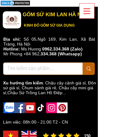
GỐM SỨ KIM LAN HÀ NỘI
KINH ĐÔ GỐM SỨ GIA DỤNG
Địa chỉ:
Số 05,Ngõ 169, Kim Lan, Xã Bát
Tràng, Hà Nội
Hotline:
Ms Huong
0962.334.368 (Zalo)
Mr Phong
+84 962
.
334.368
(Whatsapp)
Xu hướng tìm kiếm
:
Chậu cây cảnh giá sỉ
,
Đôn
sứ giá sỉ
,
Chum sành giá rẻ
,
Chậu cây mini giá
sỉ,Chậu Sứ Trồng Lan Hồ Điệp...
Làm việc: 08h:00 - 21:00 T2 - CN
150