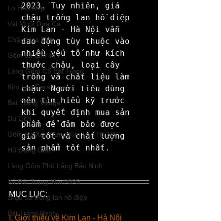
2023. Tuy nhiên, giá 
Lọ Hoa Đẹp
chậu trồng lan hồ điệp 
Vại Muối Dưa Cà
Kim Lan - Hà Nội vẫn 
Chậu Hoa Đẹp
dao động tùy thuộc vào 
nhiều yếu tố như kích 
Gốm sứ tâm linh
thước chậu, loại cây 
Làng Gốm Cổ Bát Tràng
trồng và chất liệu làm 
Kim Lan Ceramics
chậu. Người tiêu dùng 
nên tìm hiểu kỹ trước 
Bat Trang Village
khi quyết định mua sản 
Du Lịch
phẩm để đảm bảo được 
Gốm Sứ Xây Dựng Kim Lan Hà Nội
giá tốt và chất lượng 
sản phẩm tốt nhất.
Hũ Đựng Gạo
Làng Gốm Phù Lãng Bắc Ninh
Xã Bát Tràng Mới 2025
MỤC LỤC:
chậu sứ trồng lan hồ điệp
Bát Tràng Beaty
I. Giới thiệu về Kim Lan - Hà Nội