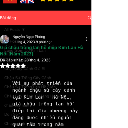
đánh giá trung bình là 3 /5, dựa trên 150 bình ch
Bài đăng
All Posts
Nguyễn Ngọc Phóng
All Posts
26 thg 4, 2023
9 phút đọc
Giá chậu trồng lan hồ điệp Kim Lan Hà
Làng Gốm Cổ Kim Lan
Nội [Năm 2023]
Chậu cây cảnh
Đã cập nhật:
28 thg 4, 2023
Đã xếp hạng NaN/5 sao.
Chậu Cây Cảnh Giá Sỉ
Chậu Sứ Trồng Cây Cảnh
Với sự phát triển của 
Chậu Sứ Trồng Lan Hồ Điệp
ngành chậu sứ cây cảnh 
Chậu Cây Cảnh Xi Măng Hà Nội
tại Kim Lan - Hà Nội, 
giá chậu trồng lan hồ 
chậu cây mini
điệp tại địa phương này 
Đôn Sứ
đang được nhiều người 
Chum sành ngâm rượu
quan tâm trong năm 