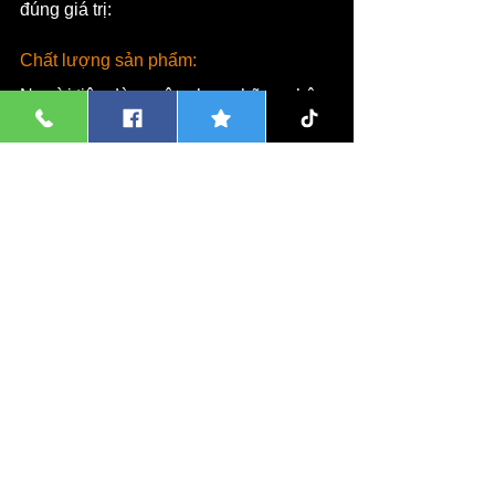
đúng giá trị:
Chất lượng sản phẩm:
Người tiêu dùng nên chọn những chậu 
trồng lan hồ điệp được làm từ chất liệu 
tốt, đảm bảo độ bền cao và độ an toàn 
khi sử dụng.
 Chậu trồng lan hồ điệp cần có độ thoát 
nước tốt để đảm bảo cho cây lan 
không bị ngập nước và gây hại cho cây.
Uy tín của cửa hàng:
Người tiêu dùng nên chọn những cửa 
hàng có uy tín, đáng tin cậy để tránh 
mua phải hàng giả, hàng kém chất 
lượng. 