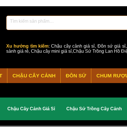
Xu hướng tìm kiếm
:
Chậu cây cảnh giá sỉ
,
Đôn sứ giá sỉ
sành giá rẻ
,
Chậu cây mini giá sỉ,Chậu Sứ Trồng Lan Hồ Điệ
T
CHẬU CÂY CẢNH
ĐÔN SỨ
CHUM RƯỢ
Chậu Cây Cảnh Giá Sỉ
Chậu Sứ Trồng Cây Cảnh