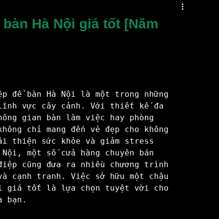
Măng Hà Nội
chậu cây mini
Đôn Sứ
 bàn Hà Nội giá tốt [Năm
i Dưa Cà
Chậu Hoa Đẹp
Gốm sứ tâm linh
Bat Trang Village
Du Lịch
ệp để bàn Hà Nội là một trong những 
lĩnh vực cây cảnh. Với thiết kế đa 
hông gian bàn làm việc hay phòng 
o
Làng Gốm Phù Lãng Bắc Ninh
không chỉ mang đến vẻ đẹp cho không 
ải thiện sức khỏe và giảm stress 
 Nội, một số cửa hàng chuyên bán 
điệp cũng đưa ra nhiều chương trình 
Bát Tràng Beaty
và cạnh tranh. Việc sở hữu một chậu 
i giá tốt là lựa chọn tuyệt vời cho 
 bạn.
