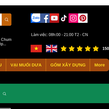
Làm việc: 08h:00 - 21:00 T2 - CN
,
Chum
p...
150
đánh giá trung bình là 3 /
U
VẠI MUỐI DƯA
GỐM XÂY DỰNG
More