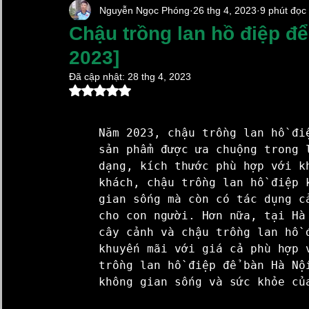
Nguyễn Ngọc Phóng
26 thg 4, 2023
9 phút đọc
Chậu Sứ Trồng Lan Hồ Điệp
Chậu Cây Cảnh Xi 
Chậu trồng lan hồ điệp để
2023]
Chum sành ngâm rượu
Lọ Hoa Đẹp
Vại Muố
Đã cập nhật:
28 thg 4, 2023
Đã xếp hạng NaN/5 sao.
Làng Gốm Cổ Bát Tràng
Kim Lan Ceramics
Năm 2023, chậu trồng lan hồ đi
sản phẩm được ưa chuộng trong 
dạng, kích thước phù hợp với k
Gốm Sứ Xây Dựng Kim Lan Hà Nội
Hũ Đựng Gạ
khách, chậu trồng lan hồ điệp 
gian sống mà còn có tác dụng c
cho con người. Hơn nữa, tại Hà
Xã Bát Tràng Mới 2025
cây cảnh và chậu trồng lan hồ 
chậu sứ trồng lan hồ điệp
khuyến mãi với giá cả phù hợp 
trồng lan hồ điệp để bàn Hà Nộ
không gian sống và sức khỏe của