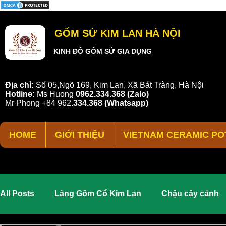
GỐM SỨ KIM LAN HÀ NỘI
KINH ĐÔ GỐM SỨ GIA DỤNG
Địa chỉ:
Số 05,Ngõ 169, Kim Lan, Xã Bát Tràng, Hà Nội
Hotline:
Ms Huong
0962.334.368 (Zalo)
Mr Phong
+84 962
.
334.368
(Whatsapp)
HOME
GIỚI THIỆU
VIETNAM CERAMIC PO
All Posts
Làng Gốm Cổ Kim Lan
Chậu cây cảnh