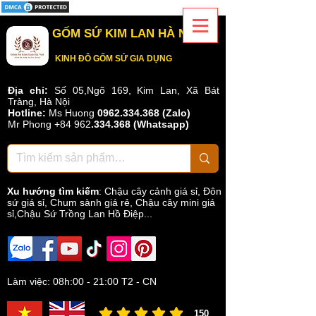
GỐM SỨ KIM LAN HÀ NỘI
KINH ĐÔ GỐM SỨ GIA DỤNG
Địa chỉ:
Số 05,Ngõ 169, Kim Lan, Xã Bát
Tràng, Hà Nội
Hotline:
Ms Huong
0962.334.368 (Zalo)
Mr Phong
+84 962
.
334.368
(Whatsapp)
Xu hướng tìm kiếm
:
Chậu cây cảnh giá sỉ
,
Đôn
sứ giá sỉ
,
Chum sành giá rẻ
,
Chậu cây mini giá
sỉ,Chậu Sứ Trồng Lan Hồ Điệp...
Làm việc: 08h:00 - 21:00 T2 - CN
150