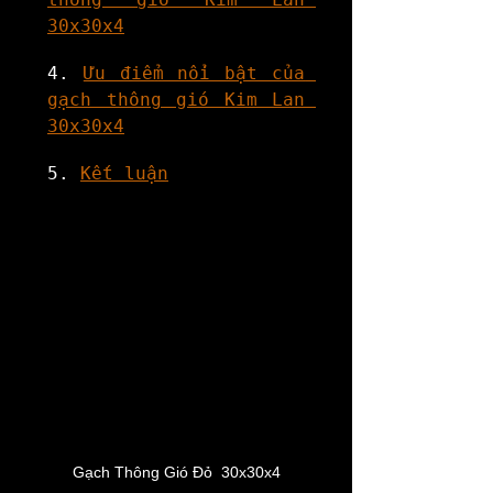
30x30x4
4. 
Ưu điểm nổi bật của 
gạch thông gió Kim Lan 
30x30x4
5. 
Kết luận
Gạch Thông Gió Đỏ  30x30x4