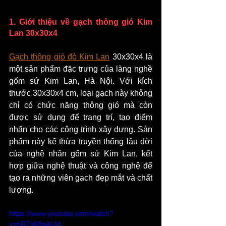
1. Giới thiệu về gạch thông gió Kim 
Lan 30x30x4
Gạch thông gió đỏ Kim Lan
 30x30x4 là 
một sản phẩm đặc trưng của làng nghề 
gốm sứ Kim Lan, Hà Nội. Với kích 
thước 30x30x4 cm, loại gạch này không 
chỉ có chức năng thông gió mà còn 
được sử dụng để trang trí, tạo điểm 
nhấn cho các công trình xây dựng. Sản 
phẩm này kế thừa truyền thống lâu đời 
của nghệ nhân gốm sứ Kim Lan, kết 
hợp giữa nghệ thuật và công nghệ để 
tạo ra những viên gạch đẹp mắt và chất 
lượng.
https://www.youtube.com/watch?
v=hR7q68pAUj4