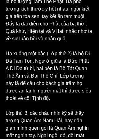
là bộ tượng Tam Thế Phật. Ba pho 
tượng kích thước y hệt nhau, ngồi kiết 
già trên tòa sen, tay kết ấn tam muội. 
Đấy là đại diện cho Phật của ba thời: 
Quá khứ, Hiện tại và Vị lai, nhắc nhở ta 
về sự luân hồi và nhân quả.
Hạ xuống một bậc (Lớp thứ 2) là bộ Di 
Đà Tam Tôn. Ngự ở giữa là Đức Phật 
A Di Đà từ bi, hai bên là Bồ Tát Quan 
Thế Âm và Đại Thế Chí. Lớp tượng 
này là để cầu cho bách gia trăm họ 
được an lành, người mất thì được siêu 
thoát về cõi Tịnh độ.
Lớp thứ 3, các cháu nhìn kỹ sẽ thấy 
tượng Quan Âm Nam Hải, hay dân 
gian mình quen gọi là Quan Âm nghìn 
mắt nghìn tay. Ngài ngồi đó, dõi mắt 