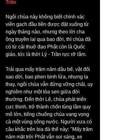
Trần
Ngôi chùa này không biết chính xác 
viên gạch đầu tiên được đặt xuống từ 
ngày tháng nào, nhưng theo lời cha 
ông truyền lại qua bao đời, thì chùa đã 
có từ cái thuở đạo Phật còn là Quốc 
giáo, tức là thời Lý - Trần rực rỡ lắm.
Trải qua mấy trăm năm dâu bể, vật đổi 
sao dời, bao phen binh lửa, nhưng lạ 
thay, ngôi chùa vẫn đứng vững chãi, uy 
nghiêm như một tòa sen giữa đời 
thường. Đến thời Lê, chùa phát triển 
cực thịnh, trở thành chốn tùng lâm quy 
mô lớn, tiếng chuông chùa vang vọng 
cả một vùng sông nước. Người xưa có 
câu khắc trên bia đá thế này: "Mấy trăm 
năm mặt trời Phật vẫn soi sáng, xe 