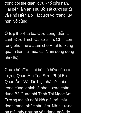
trông coi thế gian, cứu khổ cứu nạn. 
Hai bên là Văn Thù Bồ Tát cưỡi sư tử 
và Phổ Hiền Bồ Tát cưỡi voi trắng, uy 
nghi vô cùng.
Ở lớp thứ 4 là tòa Cửu Long, diễn tả 
cảnh Đức Thích Ca sơ sinh. Chín con 
rồng phun nước tắm cho Phật tổ, xung 
quanh tiên nữ múa ca. Nhìn sống động 
như thật!
Chưa hết đâu, hai bên tả hữu còn có 
tượng Quan Âm Tọa Sơn, Phật Bà 
Quan Âm. Và đặc biệt nhất, ở phía 
trong cùng, chính là pho tượng chân 
dung Bà Cung phi Trịnh Thị Ngọc Am. 
Tượng tạc bà ngồi kiết già, nét mặt 
đoan trang, phúc hậu lắm. Nhìn tượng 
bà mà thấy như bà vẫn đang ngồi đó, 