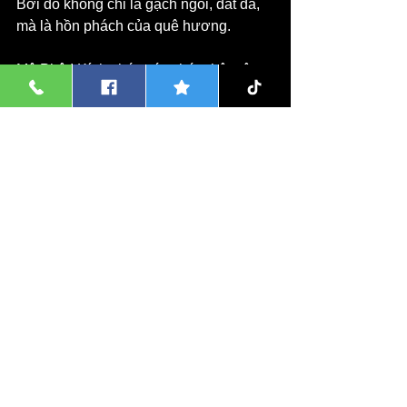
Bởi đó không chỉ là gạch ngói, đất đá, 
mà là hồn phách của quê hương.
Mô Phật! Kính chúc các cháu thân tâm 
an lạc, vạn sự cát tường!
Xã Bát Tràng Mới 2025
Bát Tràng Beaty
Xem tất cả
Bài đăng liên quan