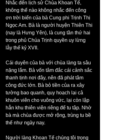
Nhắc đến lịch sử Chùa Khoan Tế, 
không thể nào không nhắc đến công 
ơn trời biển của bà Cung phi Trịnh Thị 
Ngọc Am. Bà là người huyện Thiên Thi 
(nay là Hưng Yên), là cung tần thứ hai 
trong phủ Chúa Trịnh quyền uy lừng 
lẫy thế kỷ XVII.
Cái duyên của bà với chùa làng ta sâu 
nặng lắm. Bà vốn tâm đắc cái cảnh sắc 
thanh tịnh nơi đây, nên đã phát tâm 
công đức lớn. Bà bỏ tiền của ra xây 
tường bao quanh, quy hoạch lại cả 
khuôn viên cho vuông vức, lại còn lập 
hẳn khu thiên viện riêng để tu tập. Nhờ 
bà mà chùa được mở rộng, trùng tu bề 
thế như ngày nay.
Người làng Khoan Tế chúng tôi trọng 