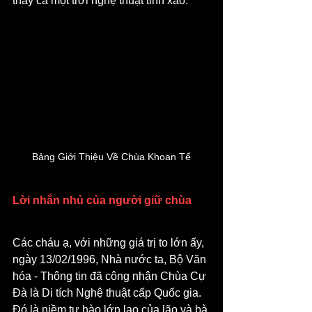
thấy cả một trời nghệ thuật tinh xảo.
Bảng Giới Thiệu Về Chùa Khoan Tế
Lời nhắn nhủ của người giữ chùa
Các cháu ạ, với những giá trị to lớn ấy, 
ngày 13/02/1996, Nhà nước ta, Bộ Văn 
hóa - Thông tin đã công nhận Chùa Cự 
Đà là Di tích Nghệ thuật cấp Quốc gia. 
Đó là niềm tự hào lớn lao của lão và bà 