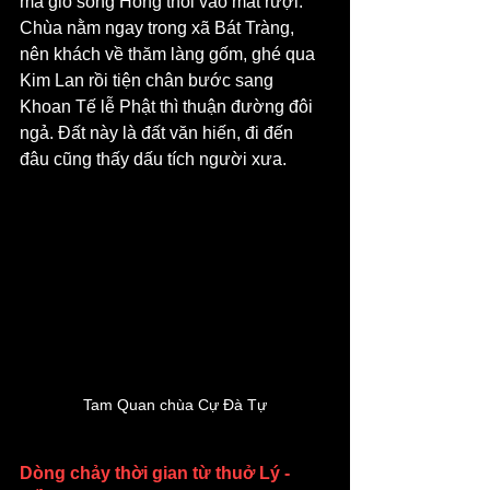
mà gió sông Hồng thổi vào mát rượi. 
Chùa nằm ngay trong xã Bát Tràng, 
nên khách về thăm làng gốm, ghé qua 
Kim Lan rồi tiện chân bước sang 
Khoan Tế lễ Phật thì thuận đường đôi 
ngả. Đất này là đất văn hiến, đi đến 
đâu cũng thấy dấu tích người xưa.
Tam Quan chùa Cự Đà Tự
Dòng chảy thời gian từ thuở Lý - 