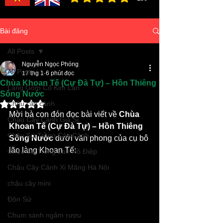
đánh giá trung bình là 3 /5, dựa trên 150 bình ch
Bài đăng
All Posts
Nguyễn Ngọc Phóng
All Posts
17 thg 1
6 phút đọc
Chùa Khoan Tế (Cự Đà Tự) – Hồn Thiêng
Làng Gốm Cổ Kim Lan
Sông Nước
Đã xếp hạng NaN/5 sao.
Chậu cây cảnh
Mời bà con đón đọc bài viết về 
Chùa 
Chậu Cây Cảnh Giá Sỉ
Khoan Tế (Cự Đà Tự) – Hồn Thiêng 
Chậu Sứ Trồng Cây Cảnh
Sông Nước
 dưới văn phong của cụ bô 
lão làng Khoan Tế:
Chậu Sứ Trồng Lan Hồ Điệp
Chậu Cây Cảnh Xi Măng Hà Nội
chậu cây mini
Đôn Sứ
Chum sành ngâm rượu