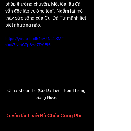
pháp thường chuyển. Một tòa lâu đài 
vẫn độc lập trường tồn". Ngẫm lại mới 
thấy sức sống của Cự Đà Tự mãnh liệt 
biết nhường nào.
https://youtu.be/lh4sA2NL1SM?
si=X7NmC7p6ed7RAEI6
Chùa Khoan Tế (Cự Đà Tự) – Hồn Thiêng 
Sông Nước
Duyên lành với Bà Chúa Cung Phi