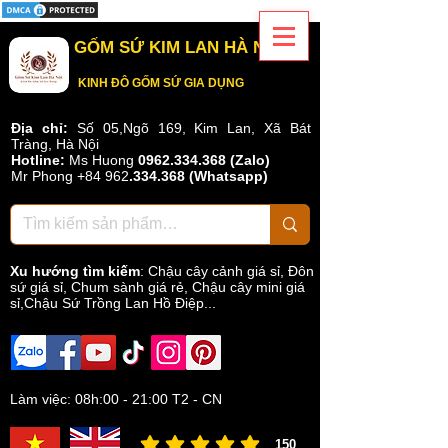
GỐM SỨ KIM LAN HÀ NỘI
KINH ĐÔ GỐM SỨ GIA DỤNG
Địa chỉ:
Số 05,Ngõ 169, Kim Lan, Xã Bát
Tràng, Hà Nội
Hotline:
Ms Huong
0962.334.368 (Zalo)
Mr Phong
+84 962
.
334.368
(Whatsapp)
Xu hướng tìm kiếm
:
Chậu cây cảnh giá sỉ
,
Đôn
sứ giá sỉ
,
Chum sành giá rẻ
,
Chậu cây mini giá
sỉ,Chậu Sứ Trồng Lan Hồ Điệp...
Làm việc: 08h:00 - 21:00 T2 - CN
150