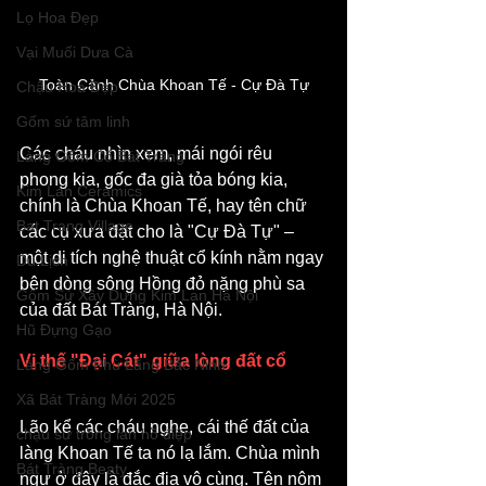
Lọ Hoa Đẹp
Vại Muối Dưa Cà
Toàn Cảnh Chùa Khoan Tế - Cự Đà Tự
Chậu Hoa Đẹp
Gốm sứ tâm linh
Các cháu nhìn xem, mái ngói rêu 
Làng Gốm Cổ Bát Tràng
phong kia, gốc đa già tỏa bóng kia, 
Kim Lan Ceramics
chính là Chùa Khoan Tế, hay tên chữ 
Bat Trang Village
các cụ xưa đặt cho là "Cự Đà Tự" – 
một di tích nghệ thuật cổ kính nằm ngay 
Du Lịch
bên dòng sông Hồng đỏ nặng phù sa 
Gốm Sứ Xây Dựng Kim Lan Hà Nội
của đất Bát Tràng, Hà Nội.
Hũ Đựng Gạo
Vị thế "Đại Cát" giữa lòng đất cổ
Làng Gốm Phù Lãng Bắc Ninh
Xã Bát Tràng Mới 2025
Lão kể các cháu nghe, cái thế đất của 
chậu sứ trồng lan hồ điệp
làng Khoan Tế ta nó lạ lắm. Chùa mình 
Bát Tràng Beaty
ngự ở đây là đắc địa vô cùng. Tên nôm 