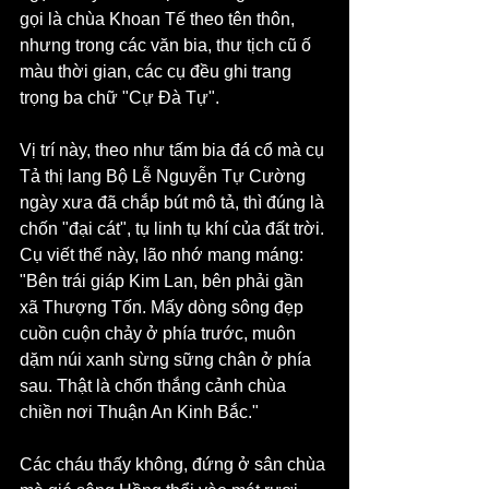
gọi là chùa Khoan Tế theo tên thôn, 
nhưng trong các văn bia, thư tịch cũ ố 
màu thời gian, các cụ đều ghi trang 
trọng ba chữ "Cự Đà Tự".
Vị trí này, theo như tấm bia đá cổ mà cụ 
Tả thị lang Bộ Lễ Nguyễn Tự Cường 
ngày xưa đã chắp bút mô tả, thì đúng là 
chốn "đại cát", tụ linh tụ khí của đất trời. 
Cụ viết thế này, lão nhớ mang máng: 
"Bên trái giáp Kim Lan, bên phải gần 
xã Thượng Tốn. Mấy dòng sông đẹp 
cuồn cuộn chảy ở phía trước, muôn 
dặm núi xanh sừng sững chân ở phía 
sau. Thật là chốn thắng cảnh chùa 
chiền nơi Thuận An Kinh Bắc."
Các cháu thấy không, đứng ở sân chùa 