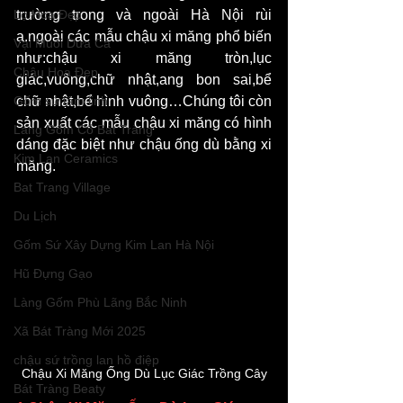
Lọ Hoa Đẹp
trường trong và ngoài Hà Nội rùi 
ạ.ngoài các mẫu chậu xi măng phổ biến 
Vại Muối Dưa Cà
như:chậu xi măng tròn,lục 
Chậu Hoa Đẹp
giác,vuông,chữ nhật,ang bon sai,bể 
Gốm sứ tâm linh
chữ nhật,bể hình vuông…Chúng tôi còn 
sản xuất các mẫu chậu xi măng có hình 
Làng Gốm Cổ Bát Tràng
dáng đặc biệt như chậu ống dù bằng xi 
Kim Lan Ceramics
măng. 
Bat Trang Village
Du Lịch
Gốm Sứ Xây Dựng Kim Lan Hà Nội
Hũ Đựng Gạo
Làng Gốm Phù Lãng Bắc Ninh
Xã Bát Tràng Mới 2025
chậu sứ trồng lan hồ điệp
Chậu Xi Măng Ống Dù Lục Giác Trồng Cây
Bát Tràng Beaty