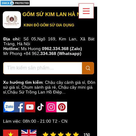
GỐM SỨ KIM LAN HÀ NỘI
KINH ĐÔ GỐM SỨ GIA DỤNG
Địa chỉ:
Số 05,Ngõ 169, Kim Lan, Xã Bát
Tràng, Hà Nội
Hotline:
Ms Huong
0962.334.368 (Zalo)
Mr Phong
+84 962
.
334.368
(Whatsapp)
Xu hướng tìm kiếm
:
Chậu cây cảnh giá sỉ
,
Đôn
sứ giá sỉ
,
Chum sành giá rẻ
,
Chậu cây mini giá
sỉ,Chậu Sứ Trồng Lan Hồ Điệp...
Làm việc: 08h:00 - 21:00 T2 - CN
150