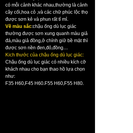
có mỗi cảnh khác nhau,thường là cảnh 
cây cối,hoa cỏ ,và các chữ phúc lộc thọ 
được sơn kẻ và phun rất tỉ mỉ.
Về màu sắc
:chậu ống dù lục giác 
thường được sơn xung quanh màu giả 
đá,màu giả đồng,ở chính giữ bề mặt thì 
được sơn nền đen,đỏ,đồng…
Kich thước của chậu ống dù lục giác:
Chậu ống dù lục giác có nhiều kích cỡ 
khách nhau cho bạn thao hồ lựa chọn 
như:
F35 H60,F45 H60.F55 H60,F55 H80.