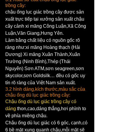
trồng cây:
chậu ống lục giác trồng cây được sản 
xuất trực tiếp tại xưởng sản xuất chậu 
cây cảnh xi măng Công Luận,Xã Công 
Luận,Văn Giang,Hưng Yên.
Làm bằng chất liệu có nguồn gốc rõ 
ràng như:xi măng Hoàng thạch (Hải 
Dương) Xi măng Xuân Thành,Xuân 
Trường (Ninh Bình),Thép (Thái 
Nguyên) Sơn ATM,sơn seagreen,sơn 
skycolor,sơn Goldsilk… đều có gốc uy 
tín rõ ràng của Việt Nam sản xuất.
3.2 hình dáng,kích thước,màu sắc của 
chậu ống dù lục giác trồng cây:
Chậu ống dù lục giác trồng cây có 
dáng 
thon,cao,dáng thẳng,hơi phình to 
về phía miệng chậu.
Chậu ống dù lục giác có 6 góc, cạnh,có 
6 bề mặt xung quanh chậu,mỗi mặt sẽ 