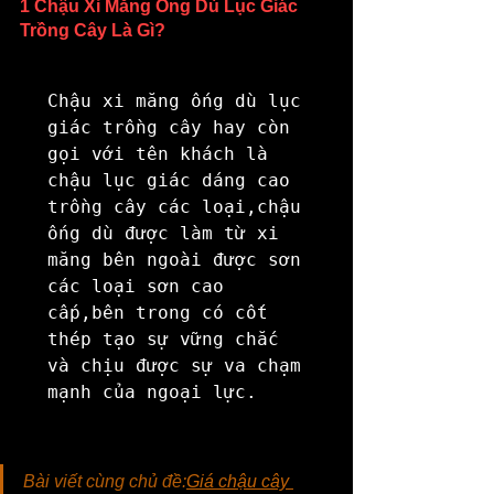
1 Chậu Xi Măng Ống Dù Lục Giác 
Trồng Cây Là Gì?
Chậu xi măng ống dù lục 
giác trồng cây hay còn 
gọi với tên khách là 
chậu lục giác dáng cao 
trồng cây các loại,chậu 
ống dù được làm từ xi 
măng bên ngoài được sơn 
các loại sơn cao 
cấp,bên trong có cốt 
thép tạo sự vững chắc 
và chịu được sự va chạm 
mạnh của ngoại lực.
Bài viết cùng chủ đề:
Giá chậu cây 