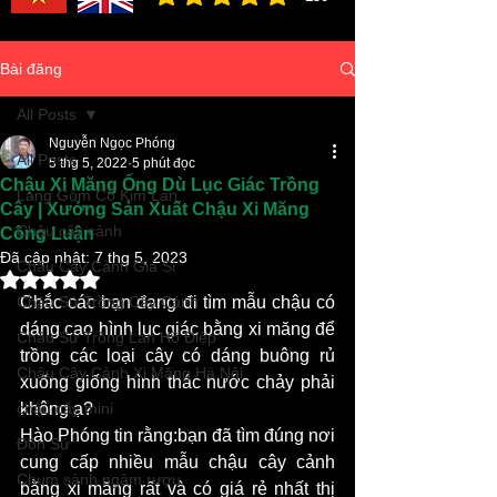
đánh giá trung bình là 3 /5, dựa trên 150 bình ch
Bài đăng
All Posts
Nguyễn Ngọc Phóng
All Posts
5 thg 5, 2022
5 phút đọc
Chậu Xi Măng Ống Dù Lục Giác Trồng
Làng Gốm Cổ Kim Lan
Cây | Xưởng Sản Xuất Chậu Xi Măng
Chậu cây cảnh
Công Luận
Đã cập nhật:
7 thg 5, 2023
Chậu Cây Cảnh Giá Sỉ
Đã xếp hạng NaN/5 sao.
Chậu Sứ Trồng Cây Cảnh
Chắc các bạn đang đi tìm mẫu chậu có 
dáng cao hình lục giác bằng xi măng để 
Chậu Sứ Trồng Lan Hồ Điệp
trồng các loại cây có dáng buông rủ 
Chậu Cây Cảnh Xi Măng Hà Nội
xuống giống hình thác nước chảy phải 
chậu cây mini
không ạ?
Hào Phóng tin rằng:bạn đã tìm đúng nơi 
Đôn Sứ
cung cấp nhiều mẫu chậu cây cảnh 
Chum sành ngâm rượu
bằng xi măng rất và có giá rẻ nhất thị 