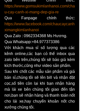
Qua Website chính thức: 
https://www.gomsukimlanhanoi.com/cha
u-cay-canh-xi-mang-dep-gia-re
Qua Fanpage chính thức: 
https://www.facebook.com/chaucaycanh
ximangkimlanhanoi
Qua Zalo : 0962334368 Ms Hương.
Qua Whatsapp:+84.977373386
Với khách mua sỉ số lượng qua các 
kênh online,các bạn có thể inbox qua 
zalo bên trên,chúng tôi sẽ báo giá kèm 
kích thước,cũng như video sản phẩm.
Sau khi chốt các mẫu sản phẩm và giá 
bán sỉ,chúng tôi sẽ lên bill và nhận đặt 
cọc,số tiền còn lại khi bạn nhận hàng 
mà lái xe bên chúng tôi giao đến tận 
nơi,bạn sẽ nhận hàng và thanh toán nốt 
cho lái xe,hay chuyển khoản nốt cho 
xưởng chúng tôi.