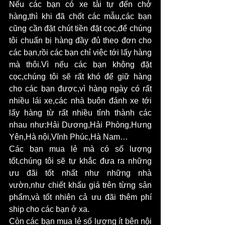
Nếu các bạn có xe tải tự đến chở 
hàng,thì khi đã chốt các mẫu,các bạn 
cũng cần đặt chút tiền đặt cọc,để chúng 
tôi chuẩn bị hàng đầy đủ theo đơn cho 
các bạn,rồi các bạn chỉ việc tới lấy hàng 
mà thôi.Vì nếu các bạn không đặt 
cọc,chúng tôi sẽ rất khó để giữ hàng 
cho các bạn được,vì hàng ngày có rất 
nhiều lái xe,các nhà buôn đánh xe tới 
lấy hàng từ rất nhiều tỉnh thành các 
nhau như:Hải Dương,Hải Phòng,Hưng 
Yên,Hà nội,Vĩnh Phúc,Hà Nam…
Các bạn mua lẻ mà có số lượng 
tốt,chúng tôi sẽ tự khắc đưa ra những 
ưu đãi tốt nhất như những nhà 
vườn,như chiết khấu giá trên từng sản 
phẩm,và tốt nhiên cả ưu đãi thêm phí 
ship cho các bạn ở xa.
Còn các bạn mua lẻ số lượng ít bên nội 