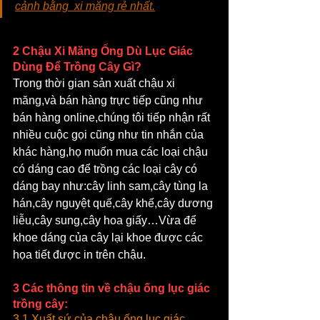
cảnh bằng  xi măng rẻ nhất.
2 Chậu Xi Măng Ống Dù Lục Giác 
Dùng Để Trồng Cây Gì?
Trong thời gian sản xuất chậu xi 
măng,và bán hàng trực tiếp cũng như 
bán hàng online,chúng tôi tiếp nhận rất 
nhiều cuộc gọi cũng như tin nhắn của 
khác hàng,họ muốn mua các loại chậu 
có dáng cao để trồng các loại cây có 
dáng bay như:cây linh sam,cây tùng la 
hán,cây nguyệt quế,cây khế,cây dương 
liễu,cây sung,cây hoa giấy…Vừa để 
khoe dáng của cây lại khoe được các 
họa tiết được in trên chậu.
3 Các thông tin về chậu ống lục giác 
trồng cây:
3.1 Xuất sứ của chậu ống lục giác 