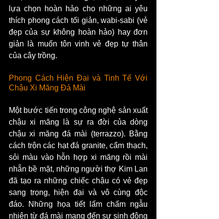
lựa chọn hoàn hảo cho những ai yêu 
thích phong cách tối giản, wabi-sabi (vẻ 
đẹp của sự không hoàn hảo) hay đơn 
giản là muốn tôn vinh vẻ đẹp tự thân 
của cây trồng.
Phong Cách Hiện Đại và Tinh Tế Với 
Chậu Xi Măng Đá Mài
Một bước tiến trong công nghệ sản xuất 
chậu xi măng là sự ra đời của dòng 
chậu xi măng đá mài (terrazzo). Bằng 
cách trộn các hạt đá granite, cẩm thạch, 
sỏi màu vào hỗn hợp xi măng rồi mài 
nhẵn bề mặt, những người thợ Kim Lan 
đã tạo ra những chiếc chậu có vẻ đẹp 
sang trọng, hiện đại và vô cùng độc 
đáo. Những họa tiết lấm chấm ngẫu 
nhiên từ đá mài mang đến sự sinh động 