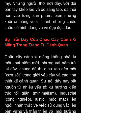
mỹ. Những người thợ nơi đây, với đôi 
bàn tay khéo léo và óc sáng tạo, đã thổi 
hồn vào từng sản phẩm, biến những 
khối xi măng vô tri thành những chiếc 
chậu có hình dáng và vẻ đẹp độc đáo.
Sự Trỗi Dậy Của Chậu Cây Cảnh Xi 
Măng Trong Trang Trí Cảnh Quan
Chậu cây cảnh xi măng không phải là 
một khái niệm mới, nhưng vài năm trở 
lại đây, chúng đã thực sự tạo nên một 
"cơn sốt" trong giới yêu cây và các nhà 
thiết kế cảnh quan. Sự trỗi dậy này bắt 
nguồn từ nhiều yếu tố: xu hướng kiến 
trúc tối giản (minimalism), industrial 
(công nghiệp), rustic (mộc mạc) lên 
ngôi; nhận thức về việc sử dụng vật liệu 
bền vững và thân thiện với môi trường 