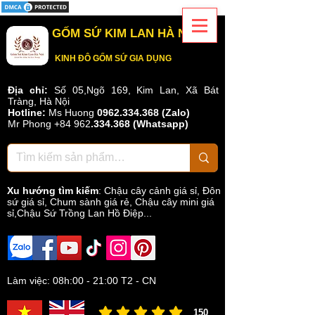
GỐM SỨ KIM LAN HÀ NỘI
KINH ĐÔ GỐM SỨ GIA DỤNG
Địa chỉ:
Số 05,Ngõ 169, Kim Lan, Xã Bát
Tràng, Hà Nội
Hotline:
Ms Huong
0962.334.368 (Zalo)
Mr Phong
+84 962
.
334.368
(Whatsapp)
Xu hướng tìm kiếm
:
Chậu cây cảnh giá sỉ
,
Đôn
sứ giá sỉ
,
Chum sành giá rẻ
,
Chậu cây mini giá
sỉ,Chậu Sứ Trồng Lan Hồ Điệp...
Làm việc: 08h:00 - 21:00 T2 - CN
150