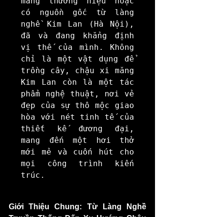
mang thương hiệu hoặc 
có nguồn gốc từ làng 
nghề Kim Lan (Hà Nội), 
đã và đang khẳng định 
vị thế của mình. Không 
chỉ là một vật dụng để 
trồng cây, chậu xi măng 
Kim Lan còn là một tác 
phẩm nghệ thuật, nơi vẻ 
đẹp của sự thô mộc giao 
hòa với nét tinh tế của 
thiết kế đương đại, 
mang đến một hơi thở 
mới mẻ và cuốn hút cho 
mọi công trình kiến 
trúc.
Giới Thiệu Chung: Từ Làng Nghề 