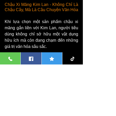
Chậu Xi Măng Kim Lan - Không Chỉ Là 
Chậu Cây, Mà Là Câu Chuyện Văn Hóa
Khi lựa chọn một sản phẩm chậu xi 
măng gắn liền với Kim Lan, người tiêu 
dùng không chỉ sở hữu một vật dụng 
hữu ích mà còn đang chạm đến những 
giá trị văn hóa sâu sắc.
Quy Trình Chế Tác Thủ Công Tỉ Mỉ
Dù là xi măng, một vật liệu hiện đại, 
nhưng nhiều công đoạn trong quá trình 
tạo ra một chiếc chậu đẹp vẫn đòi hỏi 
sự khéo léo và kinh nghiệm của người 
thợ thủ công. Từ việc chọn lựa nguyên 
liệu, pha trộn tỷ lệ, tạo khuôn (có thể là 
khuôn đúc sẵn hoặc các khuôn tự chế 