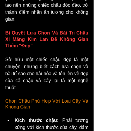
tạo nên những chiếc chậu độc đáo, trở 
thành điểm nhấn ấn tượng cho không 
gian.
Bí Quyết Lựa Chọn Và Bài Trí Chậu 
Xi Măng Kim Lan Để Không Gian 
Thêm "Đẹp"
Sở hữu một chiếc chậu đẹp là một 
chuyện, nhưng biết cách lựa chọn và 
bài trí sao cho hài hòa và tôn lên vẻ đẹp 
của cả chậu và cây lại là một nghệ 
thuật.
Chọn Chậu Phù Hợp Với Loại Cây Và 
Không Gian
Kích thước chậu:
 Phải tương 
xứng với kích thước của cây, đảm 