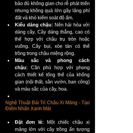
bảo đủ không gian cho rễ phát triển 
nhưng không quá lớn gây lãng phí 
đất và khó kiểm soát độ ẩm.
Kiểu dáng chậu:
 Nên hài hòa với 
dáng cây. Cây dáng thẳng, cao có 
thể hợp với chậu trụ tròn hoặc 
vuông. Cây bụi, xòe tán có thể 
trồng trong chậu miệng rộng.
Màu sắc và phong cách 
chậu:
 Cần phù hợp với phong 
cách thiết kế tổng thể của không 
gian (nội thất, sân vườn, ban công) 
và màu sắc của cây, hoa.
Nghệ Thuật Bài Trí Chậu Xi Măng - Tạo 
Điểm Nhấn Xanh Mát
Đặt đơn lẻ:
 Một chiếc chậu xi 
măng lớn với cây trồng ấn tượng 