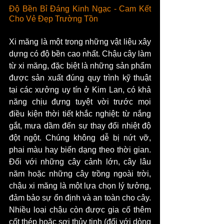
Độ Bền Bỉ Đáng Kinh Ngạc - Cam Kết 
Cho Vẻ Đẹp Trường Tồn
Xi măng là một trong những vật liệu xây 
dựng có độ bền cao nhất. Chậu cây làm 
từ xi măng, đặc biệt là những sản phẩm 
được sản xuất đúng quy trình kỹ thuật 
tại các xưởng uy tín ở Kim Lan, có khả 
năng chịu đựng tuyệt vời trước mọi 
điều kiện thời tiết khắc nghiệt: từ nắng 
gắt, mưa dầm đến sự thay đổi nhiệt độ 
đột ngột. Chúng không dễ bị nứt vỡ, 
phai màu hay biến dạng theo thời gian. 
Đối với những cây cảnh lớn, cây lâu 
năm hoặc những cây trồng ngoài trời, 
chậu xi măng là một lựa chọn lý tưởng, 
đảm bảo sự ổn định và an toàn cho cây. 
Nhiều loại chậu còn được gia cố thêm 
cốt thép hoặc sợi thủy tinh (đối với dòng 