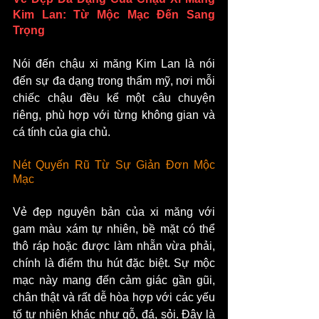
Kim Lan: Từ Mộc Mạc Đến Sang 
Trọng
Nói đến chậu xi măng Kim Lan là nói 
đến sự đa dạng trong thẩm mỹ, nơi mỗi 
chiếc chậu đều kể một câu chuyện 
riêng, phù hợp với từng không gian và 
cá tính của gia chủ.
Nét Quyến Rũ Từ Sự Giản Đơn Mộc 
Mạc
Vẻ đẹp nguyên bản của xi măng với 
gam màu xám tự nhiên, bề mặt có thể 
thô ráp hoặc được làm nhẵn vừa phải, 
chính là điểm thu hút đặc biệt. Sự mộc 
mạc này mang đến cảm giác gần gũi, 
chân thật và rất dễ hòa hợp với các yếu 
tố tự nhiên khác như gỗ, đá, sỏi. Đây là 