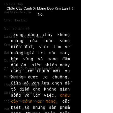
Lọ Hoa Đẹp
Chậu Cây Cảnh Xi Măng Đẹp Kim Lan Hà 
Vại Muối Dưa Cà
Nội
Chậu Hoa Đẹp
Gốm sứ tâm linh
Trong dòng chảy không 
Làng Gốm Cổ Bát Tràng
ngừng của cuộc sống 
Kim Lan Ceramics
hiện đại, việc tìm về 
những giá trị mộc mạc, 
Bat Trang Village
bền vững và mang đậm 
Du Lịch
dấu ấn thiên nhiên ngày 
Gốm Sứ Xây Dựng Kim Lan Hà Nội
càng trở thành một xu 
hướng được ưa chuộng. 
Hũ Đựng Gạo
Giữa vô vàn lựa chọn để 
Làng Gốm Phù Lãng Bắc Ninh
tô điểm cho không gian 
Xã Bát Tràng Mới 2025
sống và làm việc, 
chậu 
cây cảnh xi măng
, đặc 
chậu sứ trồng lan hồ điệp
biệt là những sản phẩm 
Bát Tràng Beaty