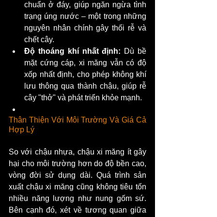
chuẩn ở đáy, giúp ngăn ngừa tình 
trạng úng nước – một trong những 
nguyên nhân chính gây thối rễ và 
chết cây.
Độ thoáng khí nhất định:
 Dù bề 
mặt cứng cáp, xi măng vẫn có độ 
xốp nhất định, cho phép không khí 
lưu thông qua thành chậu, giúp rễ 
cây "thở" và phát triển khỏe mạnh.
Thân Thiện Với Môi Trường Và Giá Cả 
Hợp Lý
So với chậu nhựa, chậu xi măng ít gây 
hại cho môi trường hơn do độ bền cao, 
vòng đời sử dụng dài. Quá trình sản 
xuất chậu xi măng cũng không tiêu tốn 
nhiều năng lượng như nung gốm sứ. 
Bên cạnh đó, xét về tương quan giữa 