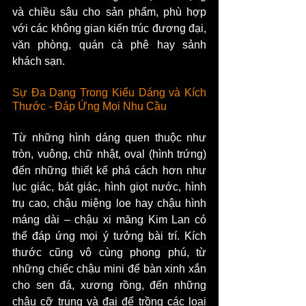
và chiều sâu cho sản phẩm, phù hợp 
với các không gian kiến trúc đương đại, 
văn phòng, quán cà phê hay sảnh 
khách sạn.
Sự Đa Dạng Trong Kiểu Dáng và Kích 
Thước - Đáp Ứng Mọi Nhu Cầu
Từ những hình dáng quen thuộc như 
tròn, vuông, chữ nhật, oval (hình trứng) 
đến những thiết kế phá cách hơn như 
lục giác, bát giác, hình giọt nước, hình 
trụ cao, chậu miệng loe hay chậu hình 
máng dài – chậu xi măng Kim Lan có 
thể đáp ứng mọi ý tưởng bài trí. Kích 
thước cũng vô cùng phong phú, từ 
những chiếc chậu mini để bàn xinh xắn 
cho sen đá, xương rồng, đến những 
chậu cỡ trung và đại để trồng các loại 