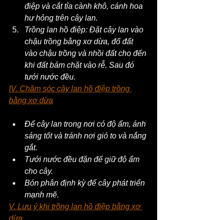
điệp và cắt tỉa cành khô, cánh hoa 
hư hỏng trên cây lan.
Trồng lan hồ điệp: Đặt cây lan vào 
chậu trồng bằng xơ dừa, đổ đất 
vào chậu trồng và nhồi đất cho đến 
khi đất bám chặt vào rễ. Sau đó 
tưới nước đều.
IV. Chăm sóc cây lan hồ điệp trồng 
bằng xơ dừa
Để cây lan trong nơi có độ ẩm, ánh 
sáng tốt và tránh nơi gió to và nắng 
gắt.
Tưới nước đều đặn để giữ độ ẩm 
cho cây.
Bón phân định kỳ để cây phát triển 
mạnh mẽ.
V. Lưu ý khi trồng lan hồ điệp bằng xơ 
dừa