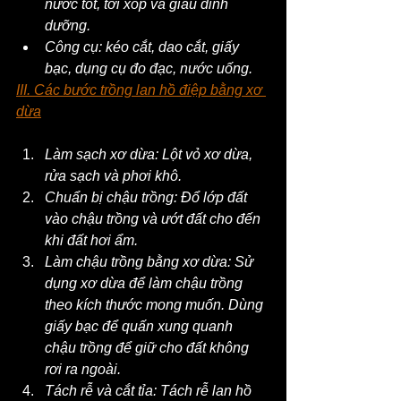
nước tốt, tơi xốp và giàu dinh 
dưỡng.
Công cụ: kéo cắt, dao cắt, giấy 
bạc, dụng cụ đo đạc, nước uống.
III. Các bước trồng lan hồ điệp bằng xơ 
dừa
Làm sạch xơ dừa: Lột vỏ xơ dừa, 
rửa sạch và phơi khô.
Chuẩn bị chậu trồng: Đổ lớp đất 
vào chậu trồng và ướt đất cho đến 
khi đất hơi ẩm.
Làm chậu trồng bằng xơ dừa: Sử 
dụng xơ dừa để làm chậu trồng 
theo kích thước mong muốn. Dùng 
giấy bạc để quấn xung quanh 
chậu trồng để giữ cho đất không 
rơi ra ngoài.
Tách rễ và cắt tỉa: Tách rễ lan hồ 