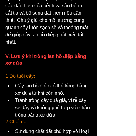
các dấu hiệu của bệnh và sâu bệnh, 
cắt tỉa và bổ sung đất thêm nếu cần 
thiết. Chú ý giữ cho môi trường xung 
quanh cây luôn sạch sẽ và thoáng mát 
để giúp cây lan hồ điệp phát triển tốt 
nhất.
V. Lưu ý khi trồng lan hồ điệp bằng 
xơ dừa
1 Độ tuổi cây:
Cây lan hồ điệp có thể trồng bằng 
xơ dừa từ khi còn nhỏ.
Tránh trồng cây quá già, vì rễ cây 
sẽ dày và không phù hợp với chậu 
trồng bằng xơ dừa.
2 Chất đất:
Sử dụng chất đất phù hợp với loại 