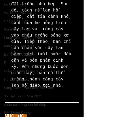
đất trồng phù hợp. Sau 
Lọ Hoa Đẹp
đó, tách rễ lan hồ 
Vại Muối Dưa Cà
điệp, cắt tỉa cành khô, 
Chậu Hoa Đẹp
cánh hoa hư hỏng trên 
cây lan và trồng cây 
Gốm sứ tâm linh
vào chậu trồng bằng xơ 
Làng Gốm Cổ Bát Tràng
dừa. Tiếp theo, bạn chỉ 
Kim Lan Ceramics
cần chăm sóc cây lan 
bằng cách tưới nước đều 
Bat Trang Village
đặn và bón phân định 
Du Lịch
kỳ. Với những bước đơn 
Gốm Sứ Xây Dựng Kim Lan Hà Nội
giản này, bạn có thể 
trồng thành công cây 
Hũ Đựng Gạo
lan hồ điệp tại nhà.
Làng Gốm Phù Lãng Bắc Ninh
Xã Bát Tràng Mới 2025
chậu sứ trồng lan hồ điệp
Bát Tràng Beaty
MỤC LỤC :