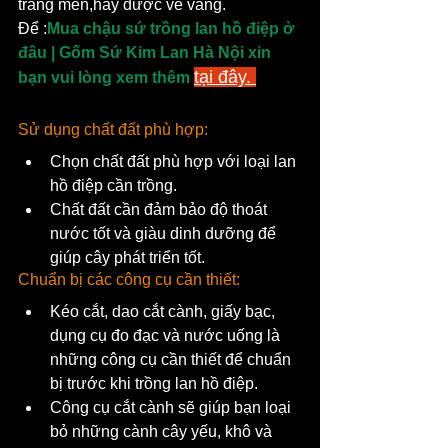
tráng men,hay được vẽ vàng.
Để :
Mua chậu sứ trồng lan hồ điệp ở 
đâu | Gốm Sứ Kim Lan Hà Nội xin 
tại đây. 
bạn vui lòng xem thêm
Sử dụng chất đất phù hợp:
Chọn chất đất phù hợp với loại lan 
hồ điệp cần trồng.
Chất đất cần đảm bảo độ thoát 
nước tốt và giàu dinh dưỡng để 
giúp cây phát triển tốt.
Chuẩn bị các công cụ cần thiết:
Kéo cắt, dao cắt cành, giấy bạc, 
dụng cụ đo đạc và nước uống là 
những công cụ cần thiết để chuẩn 
bị trước khi trồng lan hồ điệp.
Công cụ cắt cành sẽ giúp bạn loại 
bỏ những cành cây yếu, khô và 