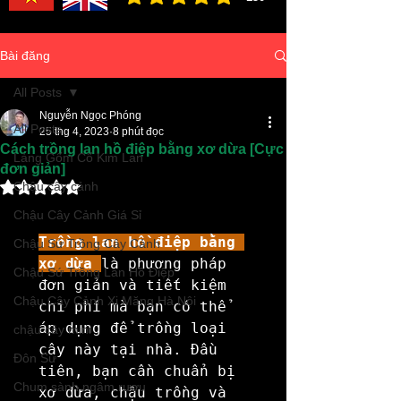
đánh giá trung bình là 3 /5, dựa trên 150 bình ch
Bài đăng
All Posts
Nguyễn Ngọc Phóng
All Posts
25 thg 4, 2023
8 phút đọc
Cách trồng lan hồ điệp bằng xơ dừa [Cực
Làng Gốm Cổ Kim Lan
đơn giản]
Đã xếp hạng NaN/5 sao.
Chậu cây cảnh
Chậu Cây Cảnh Giá Sỉ
Trồng lan hồ điệp bằng 
Chậu Sứ Trồng Cây Cảnh
xơ dừa 
là phương pháp 
Chậu Sứ Trồng Lan Hồ Điệp
đơn giản và tiết kiệm 
Chậu Cây Cảnh Xi Măng Hà Nội
chi phí mà bạn có thể 
áp dụng để trồng loại 
chậu cây mini
cây này tại nhà. Đầu 
Đôn Sứ
tiên, bạn cần chuẩn bị 
Chum sành ngâm rượu
xơ dừa, chậu trồng và 