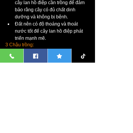
cây lan hồ điệp cần trồng để đảm 
bảo rằng cây có đủ chất dinh 
dưỡng và không bị bệnh.
Đất nên có độ thoáng và thoát 
nước tốt để cây lan hồ điệp phát 
triển mạnh mẽ.
3 Chậu trồng:
Chọn chậu trồng đủ rộng và sâu 
để cho rễ lan phát triển mạnh mẽ.
Sử dụng xơ dừa để làm chậu 
trồng và đảm bảo rằng chậu trồng 
đủ chắc chắn để không gây nguy 
hiểm cho cây.
Giữ cho đất trong chậu trồng 
không rơi ra ngoài bằng cách quấn 
giấy bạc xung quanh chậu trồng.
4 Tưới nước:
Tránh tưới nước quá nhiều để 