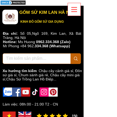
GỐM SỨ KIM LAN HÀ NỘI
KINH ĐÔ GỐM SỨ GIA DỤNG
Địa chỉ:
Số 05,Ngõ 169, Kim Lan, Xã Bát
Tràng, Hà Nội
Hotline:
Ms Huong
0962.334.368 (Zalo)
Mr Phong
+84 962
.
334.368
(Whatsapp)
Xu hướng tìm kiếm
:
Chậu cây cảnh giá sỉ
,
Đôn
sứ giá sỉ
,
Chum sành giá rẻ
,
Chậu cây mini giá
sỉ,Chậu Sứ Trồng Lan Hồ Điệp...
Làm việc: 08h:00 - 21:00 T2 - CN
150