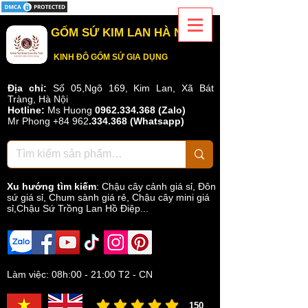
GỐM SỨ KIM LAN HÀ NỘI
KINH ĐÔ GỐM SỨ GIA DỤNG
Địa chỉ:
Số 05,Ngõ 169, Kim Lan, Xã Bát
Tràng, Hà Nội
Hotline:
Ms Huong
0962.334.368 (Zalo)
Mr Phong
+84 962
.
334.368
(Whatsapp)
Xu hướng tìm kiếm
:
Chậu cây cảnh giá sỉ
,
Đôn
sứ giá sỉ
,
Chum sành giá rẻ
,
Chậu cây mini giá
sỉ,Chậu Sứ Trồng Lan Hồ Điệp...
Làm việc: 08h:00 - 21:00 T2 - CN
150