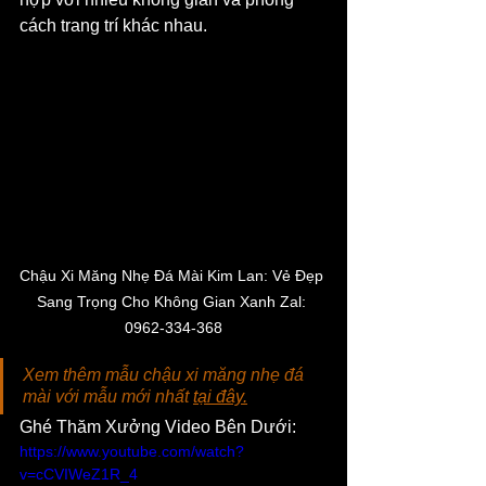
cách trang trí khác nhau.
Chậu Xi Măng Nhẹ Đá Mài Kim Lan: Vẻ Đẹp 
Sang Trọng Cho Không Gian Xanh Zal: 
0962-334-368
Xem thêm mẫu chậu xi măng nhẹ đá 
mài với mẫu mới nhất 
tại đây.
Ghé Thăm Xưởng Video Bên Dưới:
https://www.youtube.com/watch?
v=cCVIWeZ1R_4