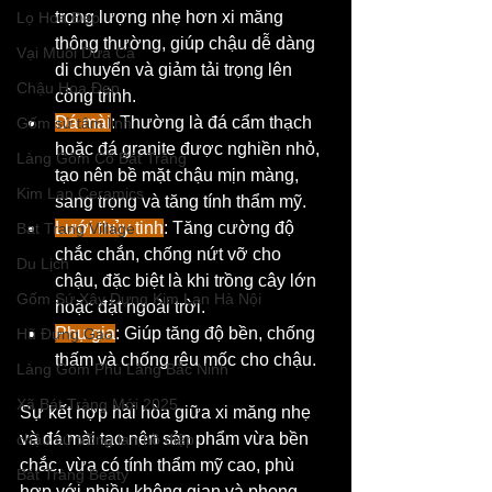
trọng lượng nhẹ hơn xi măng 
Lọ Hoa Đẹp
thông thường, giúp chậu dễ dàng 
Vại Muối Dưa Cà
di chuyển và giảm tải trọng lên 
Chậu Hoa Đẹp
công trình.
Đá mài
: Thường là đá cẩm thạch 
Gốm sứ tâm linh
hoặc đá granite được nghiền nhỏ, 
Làng Gốm Cổ Bát Tràng
tạo nên bề mặt chậu mịn màng, 
Kim Lan Ceramics
sang trọng và tăng tính thẩm mỹ.
Lưới thủy tinh
: Tăng cường độ 
Bat Trang Village
chắc chắn, chống nứt vỡ cho 
Du Lịch
chậu, đặc biệt là khi trồng cây lớn 
Gốm Sứ Xây Dựng Kim Lan Hà Nội
hoặc đặt ngoài trời.
Phụ gia
: Giúp tăng độ bền, chống 
Hũ Đựng Gạo
thấm và chống rêu mốc cho chậu.
Làng Gốm Phù Lãng Bắc Ninh
Xã Bát Tràng Mới 2025
Sự kết hợp hài hòa giữa xi măng nhẹ 
và đá mài tạo nên sản phẩm vừa bền 
chậu sứ trồng lan hồ điệp
chắc, vừa có tính thẩm mỹ cao, phù 
Bát Tràng Beaty
hợp với nhiều không gian và phong 