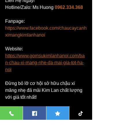
Liên Hệ Ngay!
Hotline/Zalo: 
Ms Huong
0962.334.368
Fanpage: 
https://www.facebook.com/chaucaycanh
ximangkimlanhanoi
Website: 
https://www.gomsukimlanhanoi.com/ba
n-chau-xi-mang-nhe-da-mai-gia-tot-ha-
noi
Đừng bỏ lỡ cơ hội sở hữu chậu xi 
măng nhẹ đá mài Kim Lan chất lượng 
với giá tốt nhất!
Từ khóa liên quan:
Chậu xi măng nhẹ đá mài Hà Nội, 