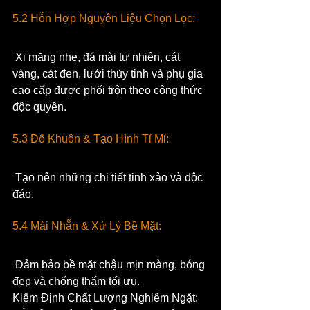
5.2 Hỗn Hợp Nguyên Liệu Chọn Lọc:
 Xi măng nhẹ, đá mài tự nhiên, cát 
vàng, cát đen, lưới thủy tinh và phụ gia 
cao cấp được phối trộn theo công thức 
độc quyền.
5.3 Đổ Khuôn & Tạo Hình Tỉ Mỉ:
 Tạo nên những chi tiết tinh xảo và độc 
đáo.
5.4 Mài Nhẵn & Xử Lý Bề Mặt:
 Đảm bảo bề mặt chậu mịn màng, bóng 
đẹp và chống thấm tối ưu.
Kiểm Định Chất Lượng Nghiêm Ngặt: 